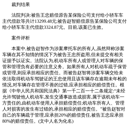
裁判结果
法院判决:被告王忠赔偿原告某保险公司支付给小轿车车
主代偿款等共计13299.48元;被告赵智赔偿原告某保险公司支付
给小轿车车主代偿款3324.87元。目前,该案已生效。
案件评析
本案中,被告赵智作为涉案摩托车的所有人,虽然辩称涉案
车辆在其不知情的情况下为被告王忠所盗用,但未提交有相关
证据予以证实。法院认为,机动车所有人或管理人对车辆的保
管和管理负有必要的注意义务。如果所有人对机动车疏于保管
或管理,则应承担相应的责任。而被告赵智将涉案车辆交给未
依法取得机动车驾驶证的王忠使用且该车辆存在逾期未年检的
情况,对车辆存在管理不善的过错,应承担相应的赔偿责任。根
据《中华人民共和国民法典》第一千二百一十二条规定:“未经
允许驾驶他人机动车,发生交通事故造成损害,属于该机动车一
方责任的,由机动车使用人承担赔偿责任;机动车所有人、管理
人对损害的发生有过错的,承担相应的赔偿责任。”被告赵智对
自己的车辆疏于管理,应承担20%的赔偿责任,被告王忠应承担
80%的赔偿责任。(文中人名为化名)