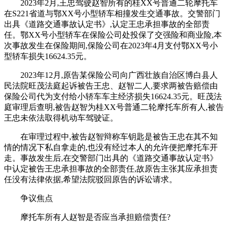
2023年2月,王忠驾驶赵智所有的桂XX号普通二轮摩托车
在S221省道与鄂XX号小型轿车相撞发生交通事故。交警部门
出具《道路交通事故认定书》,认定王忠承担事故的全部责
任。鄂XX号小型轿车在保险公司处投保了交强险和商业险,本
次事故发生在保险期间,保险公司在2023年4月支付鄂XX号小
型轿车损失16624.35元。
2023年12月,原告某保险公司向广西壮族自治区博白县人
民法院旺茂法庭起诉被告王忠、赵智二人,要求两被告赔偿由
保险公司代为支付给小轿车车主经济损失16624.35元。旺茂法
庭审理后查明,被告赵智为桂XX号普通二轮摩托车所有人,被告
王忠未依法取得机动车驾驶证。
在审理过程中,被告赵智辩称车钥匙是被告王忠在其不知
情的情况下私自拿走的,也没有经过本人的允许便把摩托车开
走。事故发生后,在交警部门出具的《道路交通事故认定书》
中认定被告王忠承担事故的全部责任,故原告主张其应承担责
任没有法律依据,希望法院驳回原告的诉讼请求。
争议焦点
摩托车所有人赵智是否应当承担赔偿责任?