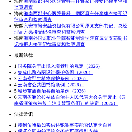
海南
海南西部中心医院骨科主任蒋家正接受纪律审查和
监察调查
海南
海南西部中心医院骨科二病区原主任李雄杰接受纪
律审查和监察调查
安徽
六安市裕安融资担保有限公司原党支部书记、总经
理高方亮接受纪律审查和监察调查
海南
海南外国语职业学院智能制造学院直属党支部副书
记符振忠接受纪律审查和监察调查
最新法律
1
国务院关于出境入境管理的规定（2026）
2
集成电路布图设计保护条例（2026）
3
云南省野生植物保护条例（2026）
4
云南省公共图书馆条例（2026）
5
城步苗族自治县自治条例（2026）
6
云南省澜沧拉祜族自治县人民代表大会关于废止《云
南省澜沧拉祜族自治县禁毒条例》的决定（2026）
法律常识
1
接到传唤后如实供述犯罪事实能否认定为自首
2
保证合同中的违约金条款可否得到支持