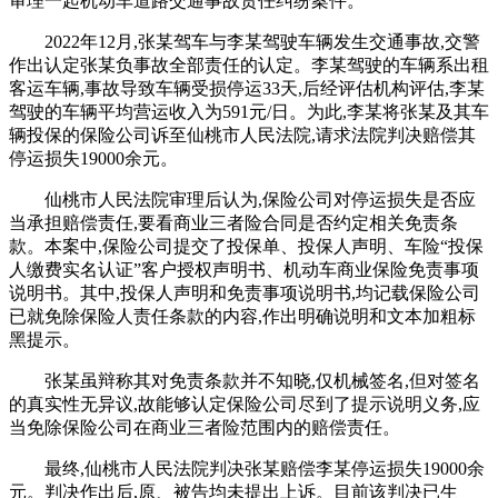
审理一起机动车道路交通事故责任纠纷案件。
2022年12月,张某驾车与李某驾驶车辆发生交通事故,交警
作出认定张某负事故全部责任的认定。李某驾驶的车辆系出租
客运车辆,事故导致车辆受损停运33天,后经评估机构评估,李某
驾驶的车辆平均营运收入为591元/日。为此,李某将张某及其车
辆投保的保险公司诉至仙桃市人民法院,请求法院判决赔偿其
停运损失19000余元。
仙桃市人民法院审理后认为,保险公司对停运损失是否应
当承担赔偿责任,要看商业三者险合同是否约定相关免责条
款。本案中,保险公司提交了投保单、投保人声明、车险“投保
人缴费实名认证”客户授权声明书、机动车商业保险免责事项
说明书。其中,投保人声明和免责事项说明书,均记载保险公司
已就免除保险人责任条款的内容,作出明确说明和文本加粗标
黑提示。
张某虽辩称其对免责条款并不知晓,仅机械签名,但对签名
的真实性无异议,故能够认定保险公司尽到了提示说明义务,应
当免除保险公司在商业三者险范围内的赔偿责任。
最终,仙桃市人民法院判决张某赔偿李某停运损失19000余
元。判决作出后,原、被告均未提出上诉。目前该判决已生