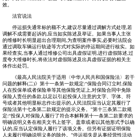
效。
法官说法
停运损失通常标的额不大,建议尽量通过调解方式处理,若
调解不成需要起诉的,应当如实陈述及举证。如果当事人主张
的维修时长明显超出合理期间,为查明案件事实,必要时法院会
通过调取车辆运行轨迹等方式对实际的停运期间进行核实。如
果经查实,当事人通过维修公司出具虚假证明,进行虚假陈述,过
度夸大维修时长,将依法对虚假陈述及出具虚假证据的相关主
体作出处罚。
《最高人民法院关于适用〈中华人民共和国保险法〉若干
问题的解释(二)》第十一条第一款规定:“保险合同订立时,保险
人在投保单或者保险单等其他保险凭证上,对保险合同中免除
保险人责任的条款,以足以引起投保人注意的文字、字体、符
号或者其他明显标志作出提示的,人民法院应当认定其履行了
保险法第十七条第二款规定的提示义务。”第十三条第二款规
定:“投保人对保险人履行了符合本解释第十一条第二款要求的
明确说明义务在相关文书上签字、盖章或者以其他形式予以确
认的,应当认定保险人履行了该项义务。但另有证据证明保险
人未履行明确说明义务的除外。”停运损失是从事经营性活动