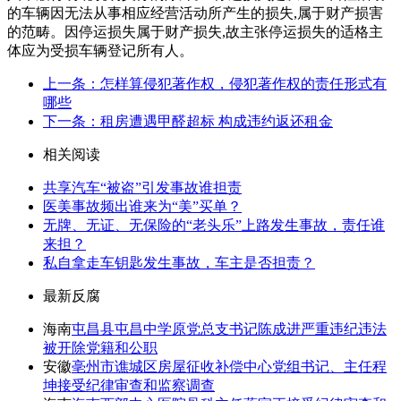
的车辆因无法从事相应经营活动所产生的损失,属于财产损害
的范畴。因停运损失属于财产损失,故主张停运损失的适格主
体应为受损车辆登记所有人。
上一条：怎样算侵犯著作权，侵犯著作权的责任形式有
哪些
下一条：租房遭遇甲醛超标 构成违约返还租金
相关阅读
共享汽车“被盗”引发事故谁担责
医美事故频出谁来为“美”买单？
无牌、无证、无保险的“老头乐”上路发生事故，责任谁
来担？
私自拿走车钥匙发生事故，车主是否担责？
最新反腐
海南
屯昌县屯昌中学原党总支书记陈成进严重违纪违法
被开除党籍和公职
安徽
亳州市谯城区房屋征收补偿中心党组书记、主任程
坤接受纪律审查和监察调查