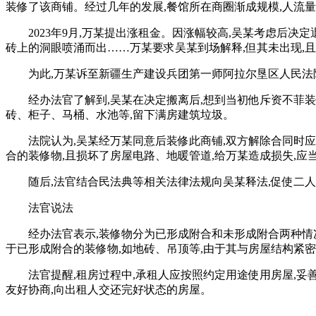
装修了该商铺。经过几年的发展,餐馆所在商圈渐成规模,人流
2023年9月,万某提出涨租金。因涨幅较高,吴某考虑后决
砖上的洞眼喷涌而出……万某要求吴某到场解释,但其未出现,
为此,万某诉至新疆生产建设兵团第一师阿拉尔垦区人民法
经办法官了解到,吴某在决定搬离后,想到当初他斥资不菲
砖、柜子、马桶、水池等,留下满房建筑垃圾。
法院认为,吴某经万某同意后装修此商铺,双方解除合同时
合的装修物,且损坏了房屋电路、地暖管道,给万某造成损失,应
随后,法官结合民法典等相关法律法规向吴某释法,促使二人达
法官说法
经办法官表示,装修物分为已形成附合和未形成附合两种情
于已形成附合的装修物,如地砖、吊顶等,由于其与房屋结构紧密
法官提醒,租房过程中,承租人应按照约定用途使用房屋,妥
友好协商,向出租人交还完好状态的房屋。