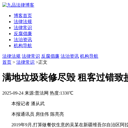
博客首页
法律法规
法律常识
反腐倡廉
法治资讯
机构导航
法律法规
法律常识
反腐倡廉
法治资讯
机构导航
首页
>
法律常识
>正文
满地垃圾装修尽毁 租客过错致
2025-09-24
来源:普法网
热度:1330℃
本报记者 潘从武
本报通讯员 房佳伟 陈亮亮
2019年9月,打算做餐饮生意的吴某在新疆维吾尔自治区