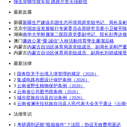
撞击异物导致车损 路政尽责无须赔偿
最新反腐
新疆
新疆生产建设兵团生态环境局原党组书记、局长吴彬
北京
中国农业发展银行专家委员会原研究员黄小卫被开除
湖南
南华大学附属第二医院原党委副书记、院长彭秀达接
澳门
廉政公署“愛‧誠信”入校活動培育學生廉潔品格
内蒙古
内蒙古自治区体育局原党组成员、副局长吴刚严重
内蒙古
内蒙古自治区体育局党组成员、副局长刘胡成接受
最新法律
1
国务院关于出境入境管理的规定（2026）
2
集成电路布图设计保护条例（2026）
3
云南省野生植物保护条例（2026）
4
云南省公共图书馆条例（2026）
5
城步苗族自治县自治条例（2026）
6
云南省澜沧拉祜族自治县人民代表大会关于废止《云南省
法律常识
1
考研调剂还能“暗箱操作”？法院：协议无效费用退还