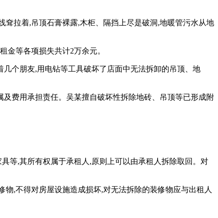
内电线耷拉着,吊顶石膏裸露,木柜、隔挡上尽是破洞,地暖管污水从地
租金等各项损失共计2万余元。
着几个朋友,用电钻等工具破坏了店面中无法拆卸的吊顶、地
权属及费用承担责任。吴某擅自破坏性拆除地砖、吊顶等已形成附
具等,其所有权属于承租人,原则上可以由承租人拆除取回。对
装修物,不得对房屋设施造成损坏,对无法拆除的装修物应与出租人