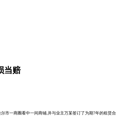
损当赔
阿拉尔市一商圈看中一间商铺,并与业主万某签订了为期7年的租赁