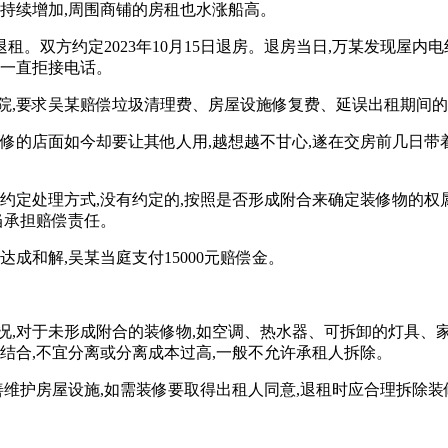
量持续增加,周围商铺的房租也水涨船高。
定退租。双方约定2023年10月15日退房。退房当日,万某发现屋
且一直拒接电话。
院,要求吴某赔偿垃圾清理费、房屋设施修复费、延误出租期间的
装修的店面如今却要让其他人用,越想越不甘心,遂在交房前几日带
应约定处理方式,没有约定的,按照是否形成附合来确定装修物的
当承担赔偿责任。
成和解,吴某当庭支付15000元赔偿金。
况,对于未形成附合的装修物,如空调、热水器、可拆卸的灯具、家
结合,不宜分离或分离成本过高,一般不允许承租人拆除。
善维护房屋设施,如需装修要取得出租人同意,退租时应合理拆除