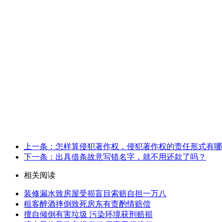
上一条：怎样算侵犯著作权，侵犯著作权的责任形式有哪
下一条：出具借条故意写错名字，就不用还款了吗？
相关阅读
装修漏水致房屋受损盲目索赔自担一万八
租客醉酒摔倒致死房东有责酌情赔偿
擅自倾倒有害垃圾 污染环境获刑赔损