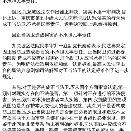
不承担民事责任。
据此,九龙坡区法院作出如上判决。梁某不服一审判决,提
起上诉。重庆市第五中级人民法院审理后认为,侯某的行为构
成正当防卫,不承担民事责任。遂判决驳回上诉,维持原判。
因正当防卫造成损害的不承担民事责任
九龙坡区法院民事审判一庭副庭长秦菘表示,民法典规定,
因正当防卫造成损害的,不承担民事责任。正当防卫超过必要
的限度,造成不应有的损害的,正当防卫人应当承担适当的民事
责任。为明确法律适用依据和统一认定标准,最高人民法院出
台的民法典总则编司法解释对正当防卫的认定标准作了进一步
规定。
首先,对于是否构成正当防卫,应从四个方面审查认定:第一,
须针对现实存在的不法侵害。第二,须针对正在进行的不法侵
害。第三,须针对不法侵害者本人实施。第四,实施防卫的主观
意图须是为保护本人或他人的合法权益。其次,对于是否构成
防卫过当,应从正当防卫行为是否超过必要的限度和造成不应
有损害两个方面审查,关键和核心在于是否超过必要限度。但
鉴于此问题非常复杂,尚未有明确的标准,司法实践中应综合不
法侵害的性质、手段、强度、危害程度和防卫的紧迫性、手