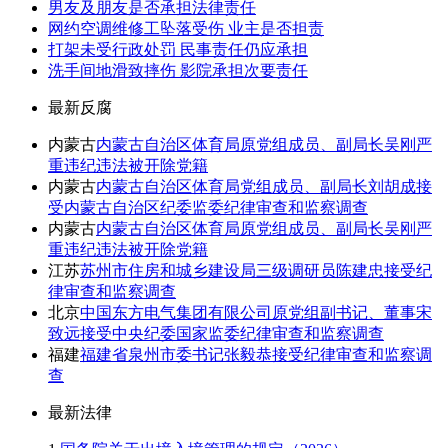
男友及朋友是否承担法律责任
网约空调维修工坠落受伤 业主是否担责
打架未受行政处罚 民事责任仍应承担
洗手间地滑致摔伤 影院承担次要责任
最新反腐
内蒙古
内蒙古自治区体育局原党组成员、副局长吴刚严
重违纪违法被开除党籍
内蒙古
内蒙古自治区体育局党组成员、副局长刘胡成接
受内蒙古自治区纪委监委纪律审查和监察调查
内蒙古
内蒙古自治区体育局原党组成员、副局长吴刚严
重违纪违法被开除党籍
江苏
苏州市住房和城乡建设局三级调研员陈建忠接受纪
律审查和监察调查
北京
中国东方电气集团有限公司原党组副书记、董事宋
致远接受中央纪委国家监委纪律审查和监察调查
福建
福建省泉州市委书记张毅恭接受纪律审查和监察调
查
最新法律