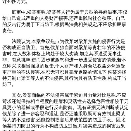
计40多万元。
庭审中,侯某辩称,梁某等人行为属于典型的寻衅滋事,不仅
给自己造成严重的人身财产损害,还严重践踏社会秩序。自己
的反击行为属于正当防卫,根据民法典相关规定,不应承担民事
责任。
法院认为,本案争议焦点为侯某对梁某实施的侵害行为是
否构成正当防卫。首先,侯某独自面对梁某等青壮年的不法侵
害时,在人数和体格上均处于较大劣势,加之其系遭受无事生
非、有意挑衅,进而逐步被激怒和进一步遭受侵害的情景,若不
立即采取相当强度的反击,个人财产和人身合法权益必然遭受
更严重的不法侵害,在忍无可忍且毫无退路的情况下,侯某选择
持刀制止梁某等人的不法侵害,其行为具有防卫性质,构成正当
防卫。
其次,侯某面临的不法侵害属于紧迫且力量对比悬殊,不应
苛求还能保持相当程度的理智和灵活性去选择危害性相较于刀
具更小的器械或手段进行反击防御。现有证据无法判断或认定
侯某除了进一步容忍和退让,是否还能采取既可有效制止梁某
等人的不法侵害,还能控制损害后果或范围的防卫手段。因此,
侯某持刀防卫的行为不构成防卫过当,对梁某造成的损害后果