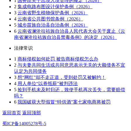
1
国务院关于出境入境管理的规定（2026）
2
集成电路布图设计保护条例（2026）
3
云南省野生植物保护条例（2026）
4
云南省公共图书馆条例（2026）
5
城步苗族自治县自治条例（2026）
6
云南省澜沧拉祜族自治县人民代表大会关于废止《云
南省澜沧拉祜族自治县禁毒条例》的决定（2026）
法律常识
1
商标侵权如何处罚 被告商标侵权怎么办
2
与夫妻共同生活或共同意思表示无关的大额债务不宜
认定为共同债务
3
想“网红”却不走正道，受到处罚又被解约！
4
用人单位“以券抵薪”被判违法
5
捡到手机未及时归还，致使手机再次丢失，需要赔偿
吗？
6
我国破获大型假冒“特供酒”案七家电商将被罚
返回首页
返回顶部
蜀ICP备14005278号-5