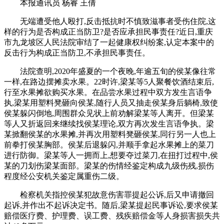
本报通讯员 杨睿 王倩
无端遭受他人殴打,反击抵抗时不慎致滋事者受伤住院,这
样的行为是否构成正当防卫?是否应承担民事责任?近日,重庆
市九龙坡区人民法院审结了一起健康权纠纷案,认定本案中的
反击行为构成正当防卫,不承担民事责任。
法院查明,2020年盛夏的一个夜晚,年逾五旬的侯某像往常
一样,在路边摆摊卖水果。22时许,梁某等5人聚餐饮酒结束后,
行至水果摊欲购买水果。在品尝水果过程中双方发生言语争
执,梁某用塑料凳砸向侯某,随行人员又抽走侯某身后躺椅,致使
侯某躲闪倒地,周围群众见状上前劝解梁某等人离开。但梁某
等人又折返回来继续找侯某理论,双方再次发生言语争执。梁
某掀翻侯某的水果摊,并再次用塑料凳砸侯某,同行另一人也上
前拳打侯某胸部。侯某后退躲闪,并顺手拿起水果摊上的菜刀
进行防御。梁某等人一拥而上,想要夺过菜刀,在扭打过程中,侯
某的刀划伤梁某面部。梁某的伤情经鉴定构成九级伤残,损伤
程度经公安机关鉴定属重伤二级。
检察机关指控侯某犯故意伤害罪提起公诉,后又申请撤回
起诉,并作出不起诉决定书。随后,梁某提起民事诉讼,要求侯某
赔偿医疗费、护理费、误工费、残疾赔偿金等人身损害损失共