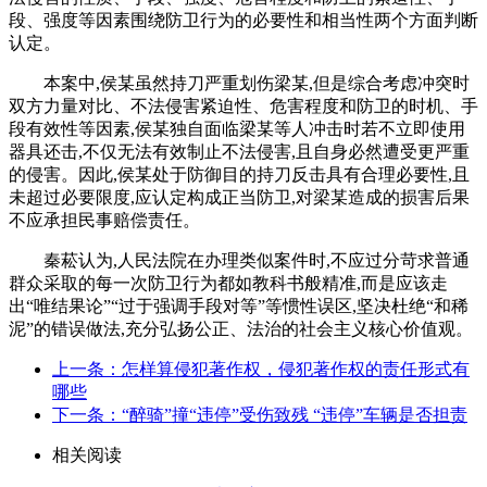
段、强度等因素围绕防卫行为的必要性和相当性两个方面判断
认定。
本案中,侯某虽然持刀严重划伤梁某,但是综合考虑冲突时
双方力量对比、不法侵害紧迫性、危害程度和防卫的时机、手
段有效性等因素,侯某独自面临梁某等人冲击时若不立即使用
器具还击,不仅无法有效制止不法侵害,且自身必然遭受更严重
的侵害。因此,侯某处于防御目的持刀反击具有合理必要性,且
未超过必要限度,应认定构成正当防卫,对梁某造成的损害后果
不应承担民事赔偿责任。
秦菘认为,人民法院在办理类似案件时,不应过分苛求普通
群众采取的每一次防卫行为都如教科书般精准,而是应该走
出“唯结果论”“过于强调手段对等”等惯性误区,坚决杜绝“和稀
泥”的错误做法,充分弘扬公正、法治的社会主义核心价值观。
上一条：怎样算侵犯著作权，侵犯著作权的责任形式有
哪些
下一条：“醉骑”撞“违停”受伤致残 “违停”车辆是否担责
相关阅读