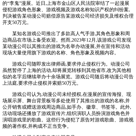
的“李鬼”漫展。近日,上海市金山区人民法院审结了一起漫展
侵犯游戏角色形象、游戏视频及游戏名称知识产权的纠纷案,
判决被告某动漫公司赔偿原告某游戏公司经济损失及维权合理
开支50万元。
某知名游戏公司推出了多款高人气手游,其角色形象和周
边商品在市场上备受欢迎。然而,2023年12月,该游戏公司发现
某动漫公司以其推出的游戏为名举办动漫展,并在宣传和活动
现场大量使用旗下游戏的名称、角色形象及视频内容。
游戏公司随即发出律师函,要求停止侵权行为。动漫公司
虽然暂停了上海的活动,却将展览转移到其他省市,改为其他相
似的名字后继续举办十余场展览。游戏公司随后将动漫公司告
上法庭,要求停止侵权并索赔50万元。
游戏公司认为,动漫公司未经授权,在漫展的宣传海报、现
场展示屏、舞台背景板等多处使用了其推出的游戏的名称,并
公开销售或赠送游戏周边商品,如手办、徽章、书签等。此外,
活动现场还播放了游戏宣传片,组织演职人员扮演游戏角色并
演唱游戏里的歌曲。这些行为侵犯了原告对游戏歌曲、游戏视
频的著作权,并构成不正当竞争。