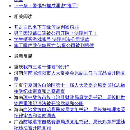
下一条：警惕扫描成泄密“推手”
相关阅读
开走自己名下车缘何被判盗窃罪
男子因没戴口罩被公司开除？法院判了！
学生擅买游戏账号 法院判决公司退款
施工噪声致信鸽死亡 涉事公司被判赔偿
最新反腐
重庆
我市三名干部被“双开”
河南
河南省濮阳市人大常委会原副主任马宜品被开除党
籍
宁夏
宁夏回族自治区第十一届人大常委会原委员张志敏
接受纪律审查和监察调查
海南
琼中黎族苗族自治县财政局原党委书记、局长叶世
铭严重违纪违法被开除党籍和公职
海南
白沙黎族自治县民政局党组书记、局长符桂理接受
纪律审查和监察调查
广西
防城港市自然资源局原党组书记、局长郑东严重违
纪违法被开除党籍