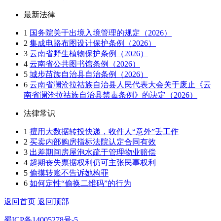
最新法律
1
国务院关于出境入境管理的规定（2026）
2
集成电路布图设计保护条例（2026）
3
云南省野生植物保护条例（2026）
4
云南省公共图书馆条例（2026）
5
城步苗族自治县自治条例（2026）
6
云南省澜沧拉祜族自治县人民代表大会关于废止《云
南省澜沧拉祜族自治县禁毒条例》的决定（2026）
法律常识
1
擅用大数据转投快递，收件人“意外”丢工作
2
买卖内部购房指标法院认定合同有效
3
出差期间房屋泡水疏于管理物业赔偿
4
超期丧失票据权利仍可主张民事权利
5
偷摸转账不告诉她构罪
6
如何定性“偷换二维码”的行为
返回首页
返回顶部
蜀ICP备14005278号-5