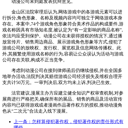
动漫公司未到庭发表抗辩意见。
金山区法院审理后认为,网络游戏中的各游戏元素可以进
行拆分,角色形象、名称及视频内容均可独立于网络游戏本身
存在。本案中,74个游戏角色形象符合美术作品的构成要件,游
戏名称因具有市场知名度,被认定为“有一定影响的商品名称”,
依法均应受到保护。动漫公司在未获得授权的情况下,通过播
放宣传片、销售周边商品、展示游戏角色形象等方式,侵犯了
游戏公司的放映权、发行权、展览权及信息网络传播权。此
外,其频繁使用游戏名称的行为,容易让公众误认为活动与游戏
公司存在关联,构成不正当竞争。
考虑到动漫公司在接到律师函后仍继续侵权,并在全国多
地举办活动,法院判决其赔偿游戏公司经济损失及维权合理开
支共计50万元。一审判决后,双方均未上诉,判决已生效。
法官建议,漫展主办方应建立健全知识产权审查机制,对参
展商进行严格把关,确保所有的展品、销售的商品及活动宣传
内容均已获得游戏或者漫画作品著作权方的授权,推动动漫角
色从“二次元”合法走入线下漫展。
上一条：怎样算侵犯著作权，侵犯著作权的责任形式有
哪些