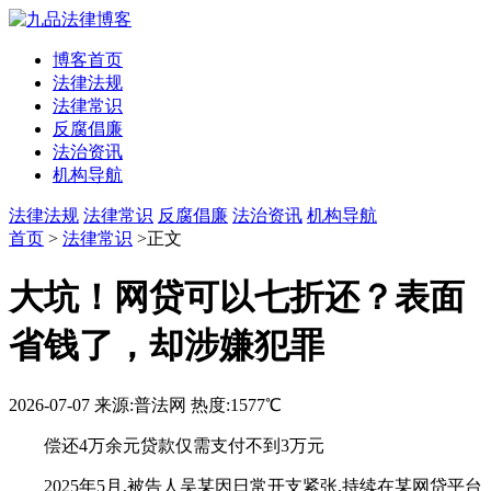
博客首页
法律法规
法律常识
反腐倡廉
法治资讯
机构导航
法律法规
法律常识
反腐倡廉
法治资讯
机构导航
首页
>
法律常识
>正文
大坑！网贷可以七折还？表面
省钱了，却涉嫌犯罪
2026-07-07
来源:普法网
热度:1577℃
偿还4万余元贷款仅需支付不到3万元
2025年5月,被告人吴某因日常开支紧张,持续在某网贷平台