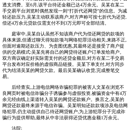
透支消费。至6月,该平台待还金额已达4万余元。吴某在某二
手交易平台浏览时偶然发现一则“打折代还网贷”的信息。为减
轻还款压力,吴某主动联系该商户,对方声称可按七折代为还贷,
偿还4万余元贷款仅需支付不到3万元即可全部结清。
庭审中,吴某自认虽然不知该商户代为偿还网贷的款项的
具体来源,但通过聊天得知款项与网络犯罪活动相关,来路不正,
但面对逾期还款压力、为贪图优惠,其最终还是接受了商户提
供的交易模式:吴某先将自己的网贷待还账户订单发给商户。
双方商议确定好实际需支付的还贷金额后,对方在某二手交易
平台发布对应价格的虚假商品链接。吴某下单支付,对方同步
代为结清吴某的网贷欠款。最后吴某确认收货,完成整笔交
易。
后经查实,上游电信网络诈骗犯罪的被害人文某在浏览不
良网页时被电信诈骗分子诱骗参与虚假投资,被骗资金中有4万
余元经由线上渠道转入吴某的网贷还款账户。换言之,吴某的
网贷还款最终来源于电信诈骗。吴某明知还款款项涉及电信网
络犯罪,仍主动提供自己待还网贷账户,为上游犯罪分子完成诈
骗行为提供帮助,最终从中非法获得还贷优惠金额1万余元。
法院: