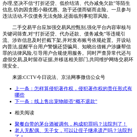
办理,坚决不信“打折还贷、低价结清、代办减免欠款”等陌生
信息,切勿因贪图小额优惠、急于还债而铤而走险。一旦参与
违法活动,不仅债务无法免除,还面临刑事犯罪风险。
二手交易平台应加强交易风控甄别,强化平台内容审核与
关键词筛查,对“打折还贷、代办还款、债务减免”等违规引
流、涉诈信息及时拦截下架,并对发布账号依规处置。开设站
内普法,提醒平台用户警惕还贷骗局、知晓出借账户涉嫌帮信
罪的法律风险,引导用户合规使用服务。同时严查异常代还与
虚假交易,及时留存证据,并移送相关部门,共同维护网络交易环
境安全。
来源:CCTV今日说法、京法网事微信公众号
上一条：怎样算侵犯著作权，侵犯著作权的责任形式有
哪些
下一条：线上售出宠物能否“概不退款”
相关阅读
聚餐自带的茅台酒被调包，构成犯罪吗？法院判了！
老人无配偶、无子女，可以让侄子继承遗产吗？法院判
了！