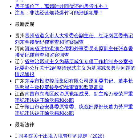
房子降价了，离婚时共同偿还的房贷咋办？
注意：非法经营烟花爆竹可能涉嫌犯罪！
最新反腐
贵州
贵州省遵义市人大常委会副主任、红花岗区委书记
刘东明接受纪律审查和监察调查
河南
河南省政协港澳台侨和外事委员会原副主任张春香
接受纪律审查和监察调查
辽宁
省整治形式主义为基层减负专项工作机制办公室省
纪委办公厅关于2起整治形式主义为基层减负典型问题的
情况通报
广东
东莞市投资控股集团有限公司原党委书记、董事长
陈照星主动投案接受纪律审查和监察调查
江西
南昌市东湖区政协原党组成员、副主席万晓荣严重
违纪违法被开除党籍和公职
辽宁
鞍山市台安县委原常委、统战部原部长董力芳严重
违纪违法被开除党籍和公职
最新法律
1
国务院关于出境入境管理的规定（2026）