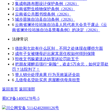
2
集成电路布图设计保护条例（2026）
3
云南省野生植物保护条例（2026）
4
云南省公共图书馆条例（2026）
5
城步苗族自治县自治条例（2026）
6
云南省澜沧拉祜族自治县人民代表大会关于废止《云
南省澜沧拉祜族自治县禁毒条例》的决定（2026）
法律常识
1
借款和欠款有什么区别，不同之处体现在哪些方面
2
成年子女被继母赶出家其居住权如何得到保障
3
拒收文书躲避送达妨害诉讼罚款五千
4
把朋友灌醉后强行“刷脸”，盗走5万余元，如何定罪处
罚？法院判了！
5
替人销分处理未果 行为无效返还全款
6
儿借母名贷款买房 房屋断供母亲担责
返回首页
返回顶部
蜀ICP备14005278号-5
川公网安备 51142402000126号