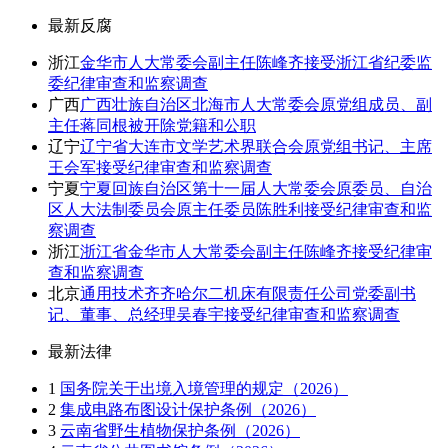
最新反腐
浙江
金华市人大常委会副主任陈峰齐接受浙江省纪委监
委纪律审查和监察调查
广西
广西壮族自治区北海市人大常委会原党组成员、副
主任蒋同根被开除党籍和公职
辽宁
辽宁省大连市文学艺术界联合会原党组书记、主席
王会军接受纪律审查和监察调查
宁夏
宁夏回族自治区第十一届人大常委会原委员、自治
区人大法制委员会原主任委员陈胜利接受纪律审查和监
察调查
浙江
浙江省金华市人大常委会副主任陈峰齐接受纪律审
查和监察调查
北京
通用技术齐齐哈尔二机床有限责任公司党委副书
记、董事、总经理吴春宇接受纪律审查和监察调查
最新法律
1
国务院关于出境入境管理的规定（2026）
2
集成电路布图设计保护条例（2026）
3
云南省野生植物保护条例（2026）