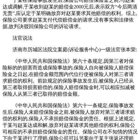
于某在保险事故发生后,保险公司赔偿保险金之前,与赵某
达成调解,于某收到赵某的赔偿金2000元后,表示双方“今后两清
无责”,应认定于某明确放弃对赵某要求其他赔偿的权利。综上,
保险公司要求赵某支付代偿赔偿金的请求,没有事实和法律依
据,故判决驳回保险公司的诉讼请求。
法官说法
济南市历城区法院立案庭(诉讼服务中心)一级法官张本荣:
《中华人民共和国保险法》第六十条规定,因第三者对保
险标的的损害而造成保险事故的,保险人自向被保险人赔偿保
险金之日起,在赔偿金额范围内代位行使被保险人对第三者请
求赔偿的权利。前款规定的保险事故发生后,被保险人已经从
第三者取得损害赔偿的,保险人赔偿保险金时,可以相应扣减被
保险人从第三者已取得的赔偿金额。
《中华人民共和国保险法》第六十一条规定,保险事故发
生后,保险人未赔偿保险金之前,被保险人放弃对第三者请求赔
偿的权利的,保险人不承担赔偿保险金的责任。根据上述规定,
于某与赵某达成和解,放弃对赵某请求其他赔偿的权利,保险公
司相应的不承担赔偿保险金的责任。保险公司在不知情的情况
下向于某进行了理赔,保险公司可以另案向于某主张返还理赔