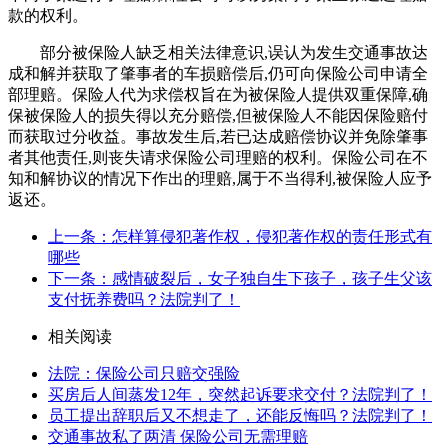
款的权利。
部分被保险人缺乏相关法律意识,误认为发生交通事故达
成和解并获取了肇事者的车损赔偿后,仍可向保险公司申请全
部理赔。保险人代为求偿权旨在为被保险人提供双重保障,确
保被保险人的损失得以充分赔偿,但被保险人不能因保险赔付
而获取过分收益。事故发生后,若已达成赔偿协议并免除肇事
者其他责任,则丧失请求保险公司理赔的权利。保险公司在不
知和解协议的情况下作出的理赔,属于不当得利,被保险人应予
返还。
上一条：怎样算侵犯著作权，侵犯著作权的责任形式有
哪些
下一条：感情破裂后，女子独自生下孩子，孩子生父该
支付抚养费吗？法院判了！
相关阅读
法院：保险公司只赔交强险
买房后人间蒸发12年，突然起诉要求交付？法院判了！
员工提出辞职后又不想走了，还能反悔吗？法院判了！
交通事故私了两清 保险公司无需理赔