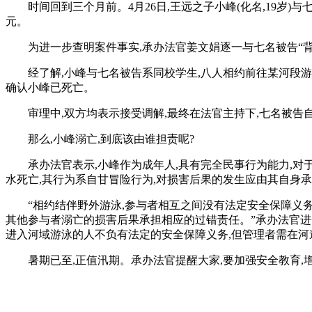
时间回到三个月前。4月26日,王远之子小峰(化名,19岁
元。
为进一步查明案件事实,承办法官姜文娟逐一与七名被告“背
经了解,小峰与七名被告系同校学生,八人相约前往某河段游
确认小峰已死亡。
审理中,双方均表示接受调解,最终在法官主持下,七名被告
那么,小峰溺亡,到底该由谁担责呢?
承办法官表示,小峰作为成年人,具有完全民事行为能力,对
水死亡,其行为系自甘冒险行为,对损害后果的发生应由其自身
“相约结伴野外游泳,参与者相互之间没有法定安全保障义
其他参与者溺亡的损害后果承担相应的过错责任。”承办法官进
进入河域游泳的人不负有法定的安全保障义务,但管理者需在河
暑期已至,正值汛期。承办法官提醒大家,要加强安全教育,