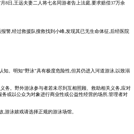
7月8日,王远夫妻二人将七名同游者告上法庭,要求赔偿37万余
后报警,经过救援队搜救找到小峰,发现其已无生命体征,后经医院
认知。明知“野泳”具有极度危险性,但其仍进入河道游泳,以致溺
的义务。野外游泳参与者若未尽到互相照顾、救助相关义务,应对
服务或以公众为对象进行商业性或公益性经营的场所,管理者对
事故,游泳嬉戏请选择正规的游泳场馆。