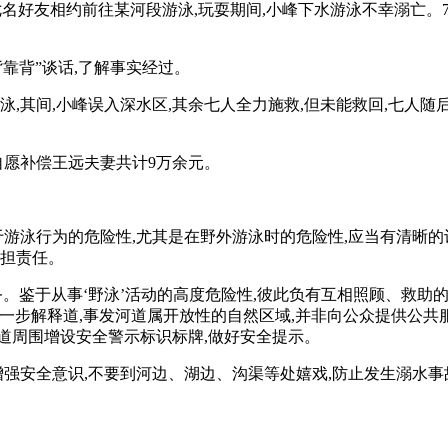
)与七名好友相约前往某河段游泳,玩耍期间,小峰下水游泳不幸溺亡。
靠背”谈话,了解事实经过。
泳,其间,小峰误入深水区,其余七人全力施救,但未能救回,七人随
自愿补偿王远夫妻共计9万余元。
于游泳行为的危险性,尤其是在野外游泳时的危险性,应当有清晰的
承担责任。
务。鉴于从事‘野泳’活动的高度危险性,彼此负有互相照顾、救助
一步解释道,事发河道属开放性的自然区域,并非向公众提供公共
道周围增设安全警示标识标牌,做好安全提示。
增强安全意识,不要到河边、湖边、沟渠等处嬉戏,防止发生溺水