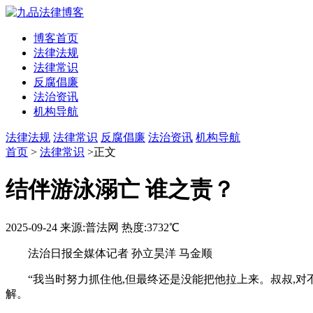
博客首页
法律法规
法律常识
反腐倡廉
法治资讯
机构导航
法律法规
法律常识
反腐倡廉
法治资讯
机构导航
首页
>
法律常识
>正文
结伴游泳溺亡 谁之责？
2025-09-24
来源:普法网
热度:3732℃
法治日报全媒体记者 孙立昊洋 马金顺
“我当时努力抓住他,但最终还是没能把他拉上来。叔叔,对
解。