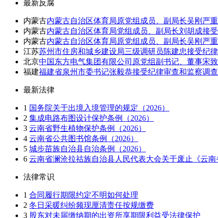
最新反腐
内蒙古
内蒙古自治区体育局原党组成员、副局长吴刚严重
内蒙古
内蒙古自治区体育局党组成员、副局长刘胡成接受
内蒙古
内蒙古自治区体育局原党组成员、副局长吴刚严重
江苏
苏州市住房和城乡建设局三级调研员陈建忠接受纪律
北京
中国东方电气集团有限公司原党组副书记、董事宋
福建
福建省泉州市委书记张毅恭接受纪律审查和监察调查
最新法律
1
国务院关于出境入境管理的规定（2026）
2
集成电路布图设计保护条例（2026）
3
云南省野生植物保护条例（2026）
4
云南省公共图书馆条例（2026）
5
城步苗族自治县自治条例（2026）
6
云南省澜沧拉祜族自治县人民代表大会关于废止《云南省
法律常识
1
合同履行期限约定不明如何处理
2
冬日采暖纠纷频现厘清责任按规缴费
3
股东对未届缴纳期的出资所享期限利益受法律保护