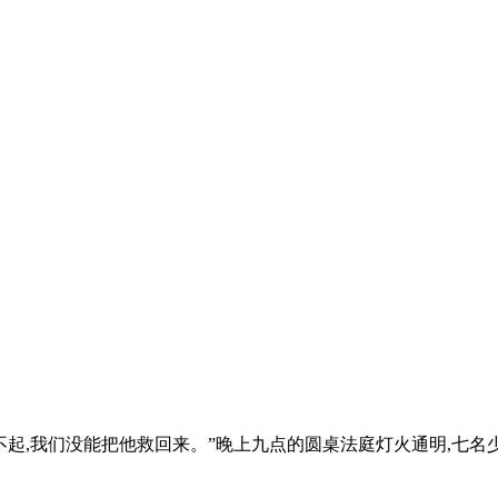
不起,我们没能把他救回来。”晚上九点的圆桌法庭灯火通明,七名少