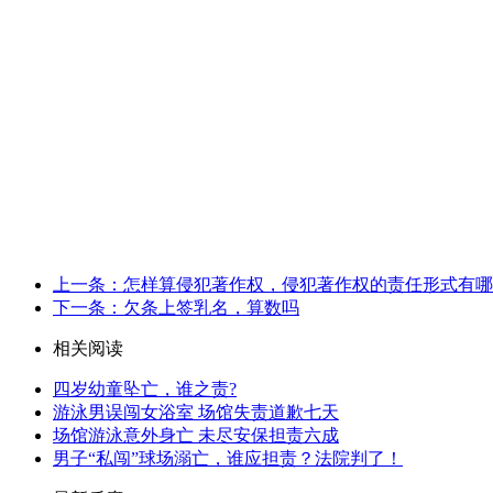
上一条：怎样算侵犯著作权，侵犯著作权的责任形式有哪
下一条：欠条上签乳名，算数吗
相关阅读
四岁幼童坠亡，谁之责?
游泳男误闯女浴室 场馆失责道歉七天
场馆游泳意外身亡 未尽安保担责六成
男子“私闯”球场溺亡，谁应担责？法院判了！