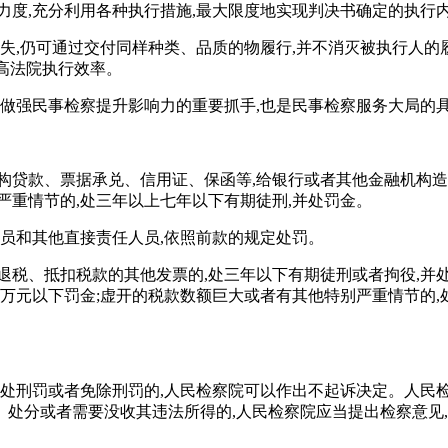
力度,充分利用各种执行措施,最大限度地实现判决书确定的执行
灭失,仍可通过交付同样种类、品质的物履行,并不消灭被执行人的
提高法院执行效率。
是做强民事检察提升影响力的重要抓手,也是民事检察服务大局的
构贷款、票据承兑、信用证、保函等,给银行或者其他金融机构造
严重情节的,处三年以上七年以下有期徒刑,并处罚金。
人员和其他直接责任人员,依照前款的规定处罚。
退税、抵扣税款的其他发票的,处三年以下有期徒刑或者拘役,并
十万元以下罚金;虚开的税款数额巨大或者有其他特别严重情节的,
判处刑罚或者免除刑罚的,人民检察院可以作出不起诉决定。人民
处分或者需要没收其违法所得的,人民检察院应当提出检察意见