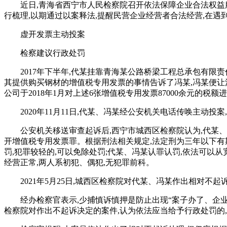
近日,青海省西宁市人民检察院召开依法保障企业合法权益
行梳理,以期通过以案释法,提醒民营企业经营者合法经营,在
虚开发票主动投案
检察建议行政处罚
2017年下半年,代某挂靠青海某公路桥梁工程总承包有限责
其提供购买钢材的增值税专用发票的事情告诉了冯某,冯某便让
公司于2018年1月对上述6张增值税专用发票87000余元的税额
2020年11月11日,代某、冯某经公安机关电话传唤主动投
公安机关移送审查起诉后,西宁市城西区检察院认为,代某、
开增值税专用发票罪。根据刑法相关规定,法定刑为三年以下有
罚,犯罪较轻的,可以免除处罚;代某、冯某认罪认罚,依法可以
经营正常,两人系初犯、偶犯,无犯罪前科。
2021年5月25日,城西区检察院对代某、冯某作出相对
经办检察官表示,少捕慎诉慎押是防止出现“案子办了、企业
检察院对作出不起诉决定的案件,认为依法应当给予行政处罚的