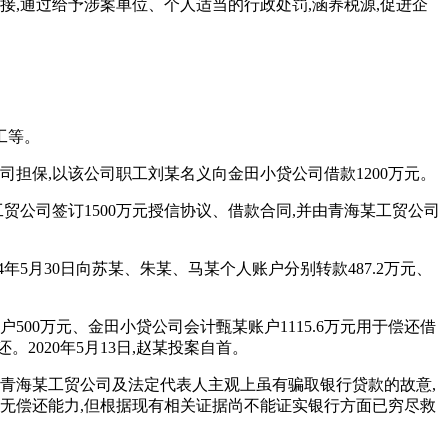
,通过给予涉案单位、个人适当的行政处罚,涵养税源,促进企
工等。
公司担保,以该公司职工刘某名义向金田小贷公司借款1200万元。
某工贸公司签订1500万元授信协议、借款合同,并由青海某工贸公司
5月30日向苏某、朱某、马某个人账户分别转款487.2万元、
500万元、金田小贷公司会计甄某账户1115.6万元用于偿还借
2020年5月13日,赵某投案自首。
。青海某工贸公司及法定代表人主观上虽有骗取银行贷款的故意,
无偿还能力,但根据现有相关证据尚不能证实银行方面已穷尽救