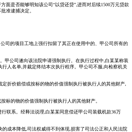
方面是否能够明知该公司“以贷还贷”,进而对后续1500万元贷款
不批准逮捕决定。
在乙公司的项目工地上强行扣留了其正在使用中的、甲公司所有的
机。甲公司遂向该法院申请强制执行。在执行过程中,白某某称装
执行人名单,并裁定终结本次执行程序。甲公司不服,向检察机关
裁定折价赔偿或按标的物的价值强制执行被执行人的其他财产,
或按标的物的价值强制执行被执行人的其他财产。
进行联系。经释法说理,白某某同意偿还甲公司装载机款36万
决的成本降低,司法权威得不到体现,损害了司法公正和人民法院