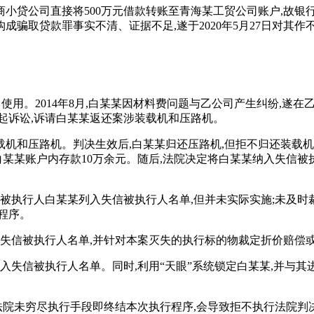
商小贷公司直接将500万元借款转账至青海某工贸公司账户,故银行
骗取贷款罪事实不清、证据不足,遂于2020年5月27日对其作
使用。2014年8月,白某某因材料费问题与乙公司产生纠纷,遂
起诉讼,诉请白某某返还案涉装载机和压路机。
机和压路机。判决生效后,白某某归还压路机,但拒不归还装载
白某某账户内存款10万余元。随后,法院决定将白某某纳入失信被
将被执行人白某某列入失信被执行人名单,但并未实际实施;未及时
程序。
入失信被执行人名单,并针对本案灭失的执行标的物裁定折价赔偿
入失信被执行人名单。同时,利用“天眼”系统锁定白某某,并与其
民法院未穷尽执行手段即终结本次执行程序,会导致拒不执行法院判