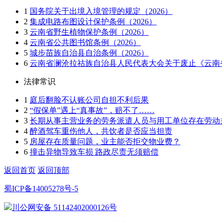
1
国务院关于出境入境管理的规定（2026）
2
集成电路布图设计保护条例（2026）
3
云南省野生植物保护条例（2026）
4
云南省公共图书馆条例（2026）
5
城步苗族自治县自治条例（2026）
6
云南省澜沧拉祜族自治县人民代表大会关于废止《云南省
法律常识
1
庭后翻脸不认账公司自担不利后果
2
“假保单”遇上“真事故”，赔不了……
3
长期从事主营业务的劳务派遣人员与用工单位存在劳动
4
醉酒驾车重伤他人，共饮者是否应当担责
5
房屋存在质量问题，业主能否拒交物业费？
6
撞击异物导致车损 路政尽责无须赔偿
返回首页
返回顶部
蜀ICP备14005278号-5
川公网安备 51142402000126号