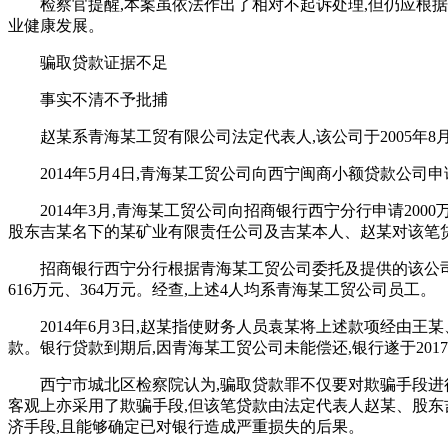
检察官提醒,本案虽依法作出了相对不起诉处理,但仍应根
业健康发展。
骗取贷款证据不足
事实不清不予批捕
赵某系青海某工贸有限公司法定代表人,该公司于2005年
2014年5月4日,青海某工贸公司向西宁闽商小额贷款公司
2014年3月,青海某工贸公司向招商银行西宁分行申请200
股东吉某名下的某矿业有限责任公司及吉某本人、赵某对该笔
招商银行西宁分行根据青海某工贸公司委托及提供的该公司与
616万元、364万元。经查,上述4人均系青海某工贸公司员工。
2014年6月3日,赵某指使财务人员袁某将上述款项经由王
款。银行贷款到期后,因青海某工贸公司未能偿还,银行遂于201
西宁市城北区检察院认为,骗取贷款罪不仅要对欺骗手段进
客观上亦采用了欺骗手段,但该笔贷款由法定代表人赵某、股东
济手段,且能够确定已对银行造成严重损失的后果。