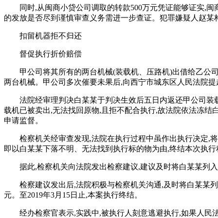
同时,从闽商小贷公司调取的转款500万元凭证能够证实,闽
的发放是否尽到谨慎审查义务需进一步查证。犯罪嫌疑人赵某构成
扣留机器拒不归还
督促执行折价赔偿
甲公司将其所有的两台机械(装载机、压路机)出借给乙公司
两台机械。甲公司多次催要未果后,向西宁市城东区人民法院提
法院经审理判决白某某于判决生效后五日内返还甲公司装载
载机已被卖出,无法找回原物,且拒不配合执行,故法院依法冻结
申请监督。
检察机关经审查发现,法院在执行过程中虽作出执行决定,
即以白某某下落不明、无法找到执行标的物为由,终结本次执行
据此,检察机关向法院发出检察建议,建议及时将白某某列
检察建议发出后,法院积极与检察机关沟通,及时将白某某列
元。至2019年3月15日止,本案执行终结。
经办检察官表示,实践中,被执行人刻意逃避执行,如果人