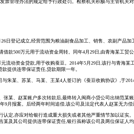
据发票管理办法的规定给予行政处罚。检察机关积极与主管机关对接
8月26日登记成立,经营范围为粮油副食品加工、销售、农副产品加
申请借款500万元用于流动资金周转。同年4月29日,由青海某工贸
0万元流动资金贷款,用于收购蚕豆。2014年5月29日,该行与青海
贷款提供连带保证责任,贷款期限一年。
朱某、苏某、马某、王某4人签订的《蚕豆收购协议》,于2014年
某、张某、赵某账户多次转款后,最终转入闽商小贷公司出纳范某账户
7年9月报案。后经两年时间追偿,该公司及法定代表人赵某无力偿还。
行认定,亦应对给银行造成重大损失或者其他严重情节加以证实
吉某及其公司提供连带保证责任,银行虽称该公司及两位保证人均