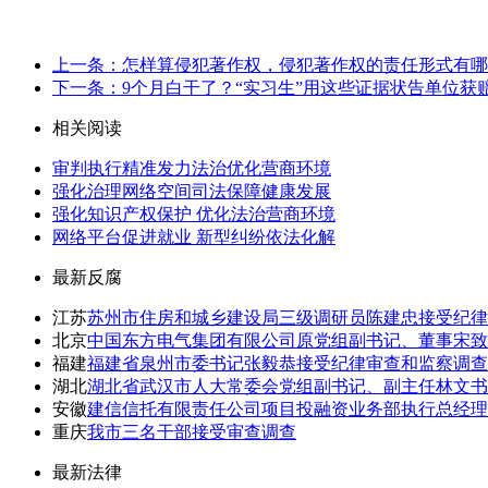
上一条：怎样算侵犯著作权，侵犯著作权的责任形式有哪
下一条：9个月白干了？“实习生”用这些证据状告单位获赔
相关阅读
审判执行精准发力法治优化营商环境
强化治理网络空间司法保障健康发展
强化知识产权保护 优化法治营商环境
网络平台促进就业 新型纠纷依法化解
最新反腐
江苏
苏州市住房和城乡建设局三级调研员陈建忠接受纪律
北京
中国东方电气集团有限公司原党组副书记、董事宋
福建
福建省泉州市委书记张毅恭接受纪律审查和监察调查
湖北
湖北省武汉市人大常委会党组副书记、副主任林文书
安徽
建信信托有限责任公司项目投融资业务部执行总经理
重庆
我市三名干部接受审查调查
最新法律