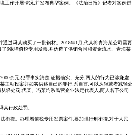
环境工作开展情况,并发布典型案例。《法治日报》记者对案例进
并通过冯某购买了一批钢材。2018年1月,代某将青海某公司需要
具了6张增值税专用发票,并伪造了供销合同和资金流水。青海某
000余元,犯罪事实清楚,证据确实、充分,两人的行为已涉嫌虚
某主动投案并如实供述自己的罪行,系自首,可以从轻或者减轻处
情从轻处罚;代某、冯某均系民营企业法定代表人,两人名下公司
、冯某行政处罚。
司法衔接。办理增值税专用发票案件,要加强行刑衔接,对于人民