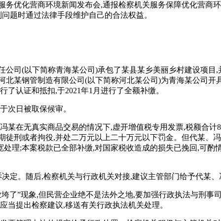
服务优化营商环境新闻发布会,通报检察机关服务保障优化营商
遇到问题时通过法律手段维护自己的合法权益。
任公司(以下简称青海某公司)承包了某县某乡美丽乡村建设项目,
河北某钢管制造有限公司(以下简称河北某公司)为青海某公司开
进行了认证和抵扣,于2021年1月进行了全额补缴。
案,于次日被取保候审。
冯某在无真实商品交易的情况下,虚开增值税专用发票,税额合计87
期徒刑或者拘役,并处二万元以上二十万元以下罚金。但代某、冯
从宽处理;本案税款已全部补缴,对国家税收造成的损失已挽回,可酌
不起诉决定。随后,检察机关与行政机关对接,建议主管部门给予代某
垮了”现象,但民营企业绝不是法外之地,要加强行政执法与刑事
,应当提出检察建议,移送有关行政执法机关处理。