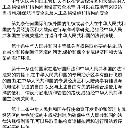
中华人民共和国主管机关有权在专属经济区和大陆架的人
工岛屿设施和结构周围设置安全地带,并可以在该地带采取适
当措施,确保航行安全以及人工岛屿设施和结构的安全。
第九条任何国际组织外国的组织或者个人在中华人民共和
国的专属经济区和大陆架进行海洋科学研究,必须经中华人民
共和国主管机关批准,并遵守中华人民共和国的法律法规。
第十条中华人民共和国主管机关有权采取必要的措施,防
止减少和控制海洋环境的污染,保护和保全专属经济区和大陆
架的海洋环境。
第十一条任何国家在遵守国际法和中华人民共和国的法律
法规的前提下,在中华人民共和国的专属经济区享有航行飞越
的自由,在中华人民共和国的专属经济区和大陆架享有铺设海
底电缆和管道的自由,以及与上述自由有关的其他合法使用海
洋的便利。铺设海底电缆和管道的路线,必须经中华人民共和
国主管机关同意。
第十二条中华人民共和国在行使勘查开发养护和管理专属
经济区的生物资源的主权权利时,为确保中华人民共和国的法
律法规得到遵守,可以采取登临检查逮捕扣留和进行司法程序
等必要的措施。