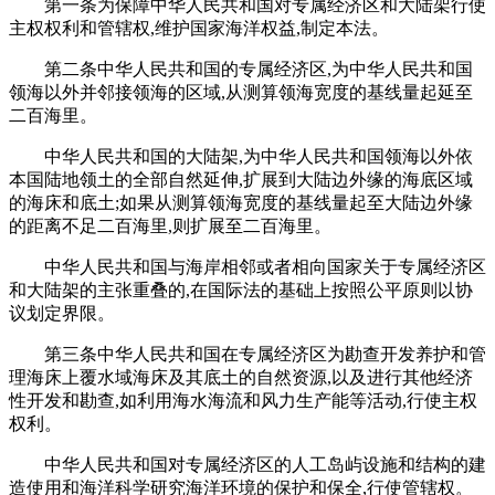
第一条为保障中华人民共和国对专属经济区和大陆架行使
主权权利和管辖权,维护国家海洋权益,制定本法。
第二条中华人民共和国的专属经济区,为中华人民共和国
领海以外并邻接领海的区域,从测算领海宽度的基线量起延至
二百海里。
中华人民共和国的大陆架,为中华人民共和国领海以外依
本国陆地领土的全部自然延伸,扩展到大陆边外缘的海底区域
的海床和底土;如果从测算领海宽度的基线量起至大陆边外缘
的距离不足二百海里,则扩展至二百海里。
中华人民共和国与海岸相邻或者相向国家关于专属经济区
和大陆架的主张重叠的,在国际法的基础上按照公平原则以协
议划定界限。
第三条中华人民共和国在专属经济区为勘查开发养护和管
理海床上覆水域海床及其底土的自然资源,以及进行其他经济
性开发和勘查,如利用海水海流和风力生产能等活动,行使主权
权利。
中华人民共和国对专属经济区的人工岛屿设施和结构的建
造使用和海洋科学研究海洋环境的保护和保全,行使管辖权。