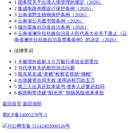
1
国务院关于出境入境管理的规定（2026）
2
集成电路布图设计保护条例（2026）
3
云南省野生植物保护条例（2026）
4
云南省公共图书馆条例（2026）
5
城步苗族自治县自治条例（2026）
6
云南省澜沧拉祜族自治县人民代表大会关于废止《云
南省澜沧拉祜族自治县禁毒条例》的决定（2026）
法律常识
1
卡被境外盗刷３０万银行承担全部责任
2
与代孕有关的那些涉法问题
3
股东莫名成“老赖”检察监督助“摘帽”
4
出借赌资合同无效 滥用诉权罚款五万
5
第三人出具还款承诺书 债务人还要还款吗
6
购房附带违建“阳光房” 拆除风险谁来承担
返回首页
返回顶部
蜀ICP备14005278号-5
川公网安备 51142402000126号