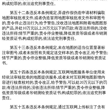
构成犯罪的,依法追究刑事责任。
第五十二条违反本条例规定,弄虚作假伪造申请材料骗取
地图审核批准文件,或者伪造冒用地图审核批准文件和审图号
的,责令停止违法行为,给予警告,没收违法地图和附着地图图形
的产品,并处10万元以上20万元以下的罚款;有违法所得的,没收
违法所得;情节严重的,责令停业整顿,降低资质等级或者吊销测
绘资质证书;构成犯罪的,依法追究刑事责任。
第五十三条违反本条例规定,未在地图的适当位置显著标
注审图号,或者未按照有关规定送交样本的,责令改正,给予警告;
情节严重的,责令停业整顿,降低资质等级或者吊销测绘资质证
书。
第五十四条违反本条例规定,互联网地图服务单位使用未
经依法审核批准的地图提供服务,或者未对互联网地图新增内
容进行核查校对的,责令改正,给予警告,可以处20万元以下的罚
款;有违法所得的,没收违法所得;情节严重的,责令停业整顿,降
低资质等级或者吊销测绘资质证书;构成犯罪的,依法追究刑事
责任。
第五十五条违反本条例规定,通过互联网上传标注了含有