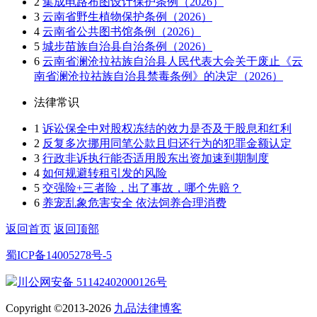
2
集成电路布图设计保护条例（2026）
3
云南省野生植物保护条例（2026）
4
云南省公共图书馆条例（2026）
5
城步苗族自治县自治条例（2026）
6
云南省澜沧拉祜族自治县人民代表大会关于废止《云
南省澜沧拉祜族自治县禁毒条例》的决定（2026）
法律常识
1
诉讼保全中对股权冻结的效力是否及于股息和红利
2
反复多次挪用同笔公款且归还行为的犯罪金额认定
3
行政非诉执行能否适用股东出资加速到期制度
4
如何规避转租引发的风险
5
交强险+三者险，出了事故，哪个先赔？
6
养宠乱象危害安全 依法饲养合理消费
返回首页
返回顶部
蜀ICP备14005278号-5
川公网安备 51142402000126号
Copyright ©2013-2026
九品法律博客