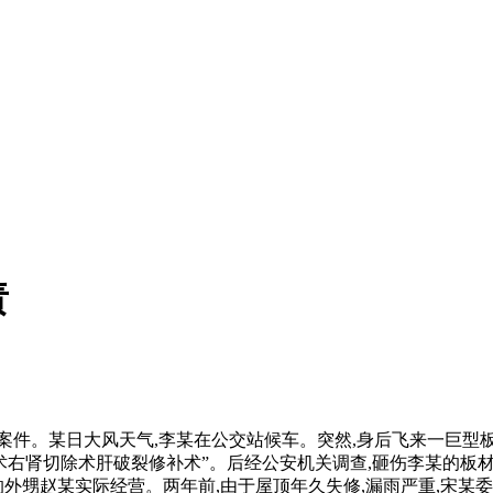
责
案件。某日大风天气,李某在公交站候车。突然,身后飞来一巨型板
探查术右肾切除术肝破裂修补术”。后经公安机关调查,砸伤李某的
的外甥赵某实际经营。两年前,由于屋顶年久失修,漏雨严重,宋