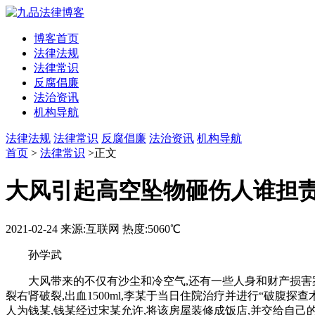
博客首页
法律法规
法律常识
反腐倡廉
法治资讯
机构导航
法律法规
法律常识
反腐倡廉
法治资讯
机构导航
首页
>
法律常识
>正文
大风引起高空坠物砸伤人谁担
2021-02-24
来源:互联网
热度:5060℃
孙学武
大风带来的不仅有沙尘和冷空气,还有一些人身和财产损害
裂右肾破裂,出血1500ml,李某于当日住院治疗并进行“破腹
人为钱某,钱某经过宋某允许,将该房屋装修成饭店,并交给自己