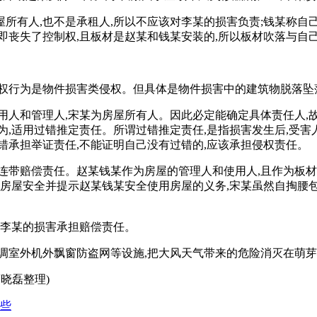
所有人,也不是承租人,所以不应该对李某的损害负责;钱某称自己
即丧失了控制权,且板材是赵某和钱某安装的,所以板材吹落与自
权行为是物件损害类侵权。但具体是物件损害中的建筑物脱落坠
用人和管理人,宋某为房屋所有人。因此必定能确定具体责任人
为,适用过错推定责任。所谓过错推定责任,是指损害发生后,受
错承担举证责任,不能证明自己没有过错的,应该承担侵权责任。
连带赔偿责任。赵某钱某作为房屋的管理人和使用人,且作为板材
障房屋安全并提示赵某钱某安全使用房屋的义务,宋某虽然自掏腰
对李某的损害承担赔偿责任。
调室外机外飘窗防盗网等设施,把大风天气带来的危险消灭在萌芽
晓磊整理)
些