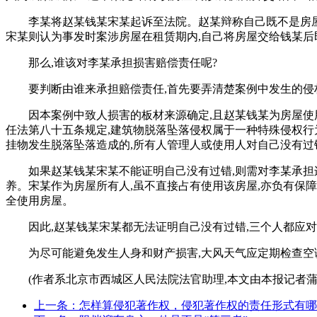
李某将赵某钱某宋某起诉至法院。赵某辩称自己既不是房屋
宋某则认为事发时案涉房屋在租赁期内,自己将房屋交给钱某后
那么,谁该对李某承担损害赔偿责任呢?
要判断由谁来承担赔偿责任,首先要弄清楚案例中发生的侵
因本案例中致人损害的板材来源确定,且赵某钱某为房屋使
任法第八十五条规定,建筑物脱落坠落侵权属于一种特殊侵权行
挂物发生脱落坠落造成的,所有人管理人或使用人对自己没有过
如果赵某钱某宋某不能证明自己没有过错,则需对李某承担
养。宋某作为房屋所有人,虽不直接占有使用该房屋,亦负有保
全使用房屋。
因此,赵某钱某宋某都无法证明自己没有过错,三个人都应
为尽可能避免发生人身和财产损害,大风天气应定期检查空
(作者系北京市西城区人民法院法官助理,本文由本报记者蒲
上一条：怎样算侵犯著作权，侵犯著作权的责任形式有哪