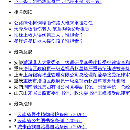
下一条：阻挡溜车身亡，他是不是“第三者”
相关阅读
公路绿化树倒塌砸伤路人谁来承担责任
天降滑板砸伤老人 孩童抛物父母担责
扶梯上救人误伤第三人，谁担责？
餐厅送餐机器人撞伤孩子谁担责？
最新反腐
安徽
濉溪县人大常委会二级调研员李秀侠接受纪律审查和
重庆
涪陵区政府原一级巡视员赵昌辉严重违纪违法被开除
上海
上海锦宾物业管理有限公司总经理顾爱华接受纪律审
重庆
重庆市涪陵区政府原一级巡视员赵昌辉被开除党籍
湖南
湖南能源集团有限公司党委副书记、副董事长、总经
山东
山东省日照市委副书记、政法委书记王峰接受纪律审
最新法律
1
云南省野生植物保护条例（2026）
2
云南省公共图书馆条例（2026）
3
城步苗族自治县自治条例（2026）