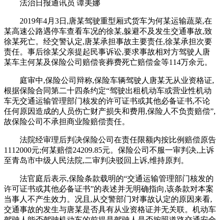
法治日报通讯员 谭美娜
2019年4月3日,唐某驾驶重型厢式货车为何某运输蔬菜,在
某高速公路遇停车查看车况的徐某,躲避不及发生交通事故,致
徐某死亡。经交警认定,唐某承担事故主要责任,徐某承担次要
责任。事后徐某父亲提起民事诉讼,要求事故相对方驾驶人唐
某车主何某及保险公司赔偿丧葬费死亡赔偿金等114万余元。
庭审中,保险公司辩称,保险车辆驾驶人唐某无从业资格证,
根据保险合同第二十四条约定“驾驶出租机动车或营业性机动
车无交通运输管理部门核发的许可证书或其他必备证书,不论
任何原因造成的人员伤亡财产损失和费用,保险人不负责赔偿”,
故保险公司不承担商业险赔偿责任。
法院经审理后判决保险公司在责任限额内按比例赔偿原告
1112000元;何某赔偿24209.85元。保险公司不服一审判决,上诉
至青岛市中级人民法院,二审判决驳回上诉,维持原判。
法官庭后表示,保险条款载明的“交通运输管理部门核发的
许可证书或其他必备证书”的表述并无明确指向,该条款对本案
当事人不产生效力。况且,从交警部门对事故认定的原因来看,
交通事故的发生与唐某是否具有从业资格证并无关联。机动车
驾驶人能否驾驶机动车的前提是驾驶人是否按照道路交通安全