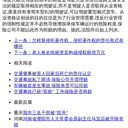
法的规定取得相应的驾驶证,而不是驾驶人是否取得从业资格
证,唐某持有准驾车型B2的驾驶证,可以驾驶重型厢式货车。从
业资格证创设的目的仅仅是为了行业管理需要,违反行业管理
的强制性规定并不必然导致增加承保车辆运行的危险程度,保
险公司不能以此作为拒赔的理由。据此,法院作出如上判决。
上一条：怎样算侵犯著作权，侵犯著作权的责任形式有
哪些
下一条：老人捡走纸箱变卖构成侵权赔偿万元
相关阅读
交通肇事被害人回家后死亡的责任认定
交通事故私了两清 保险公司无需理赔
车辆被盗发生事故 保险免责可以拒赔
交通事故已获“双赔” 工伤保险是否再赔
最新反腐
重庆
我市三名干部被“双开”
河南
河南省濮阳市人大常委会原副主任马宜品被开除党
籍