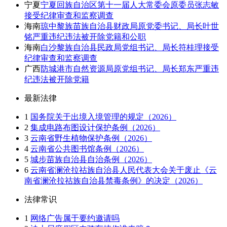
宁夏
宁夏回族自治区第十一届人大常委会原委员张志敏
接受纪律审查和监察调查
海南
琼中黎族苗族自治县财政局原党委书记、局长叶世
铭严重违纪违法被开除党籍和公职
海南
白沙黎族自治县民政局党组书记、局长符桂理接受
纪律审查和监察调查
广西
防城港市自然资源局原党组书记、局长郑东严重违
纪违法被开除党籍
最新法律
1
国务院关于出境入境管理的规定（2026）
2
集成电路布图设计保护条例（2026）
3
云南省野生植物保护条例（2026）
4
云南省公共图书馆条例（2026）
5
城步苗族自治县自治条例（2026）
6
云南省澜沧拉祜族自治县人民代表大会关于废止《云
南省澜沧拉祜族自治县禁毒条例》的决定（2026）
法律常识
1
网络广告属于要约邀请吗