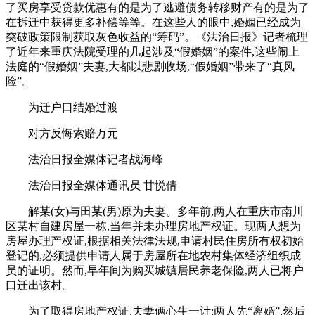
了买房享受贷款优惠有的是为了逃避债务转移财产有的是为了
在拆迁中获得更多补偿等等。在这些人的眼中,婚姻已经成为
突破政策限制获取灰色收益的“筹码”。《法治日报》记者梳理
了近年来重庆法院受理的几起涉及“假婚姻”的案件,这些闹上
法庭的“假婚姻”夫妻,大都以悲剧收场,“假婚姻”带来了“真风
险”。
为迁户口结婚过渡
对方反悔索赔万元
法治日报全媒体记者战海峰
法治日报全媒体通讯员 甘悦倩
解某(女)与田某(男)原为夫妻。多年前,两人在重庆市南川
区某村自建房屋一栋,当年并未办理房地产权证。现两人想为
房屋办理产权证,根据相关法律法规,申请村民住房所有权初始
登记的,必须提供申请人属于房屋所在地农村集体经济组织成
员的证明。然而,早年间为购买城镇居民养老保险,两人已将户
口迁出该村。
为了取得房地产权证,夫妻俩心生一计:两人先“离婚”,然后