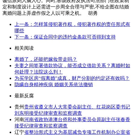
诚信原则入脑入心。同时,各级政府及执法司法部门在政策制
定和制度设计上还需进一步周全合理与严密,不给企图在结婚
离婚问题上弄虚作假之人以可乘之机。 胡勇
上一条：怎样算侵犯著作权，侵犯著作权的责任形式有
哪些
下一条：保证合同中的违约金条款可否得到支持
相关阅读
离婚了，还能把嫁妆带走吗？
夫妻之间签署借款协议，能否成立借款关系？离婚时如
何处理？法院这么判！
为买学区房“假离婚”成真，财产分割的约定还有效吗？
隐瞒自身精神疾病 婚姻关系依法撤销
最新反腐
贵州
贵州省遵义市人大常委会副主任、红花岗区委书记
刘东明接受纪律审查和监察调查
河南
河南省政协港澳台侨和外事委员会原副主任张春香
接受纪律审查和监察调查
辽宁
省整治形式主义为基层减负专项工作机制办公室省