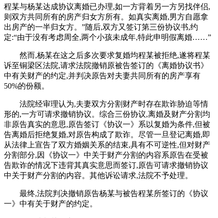
程某与杨某达成协议离婚已办理,如一方背着另一方另找伴侣,
则双方共同所有的房产归女方所有。如真实离婚,男方自愿拿
出房产的一半归女方。”随后,双方又签订第三份协议书,约
定:“由于没有考虑周全,两个小孩未成年,特此申明假离婚……”
然而,杨某在这之后多次要求复婚均程某被拒绝,遂将程某
诉至铜梁区法院,请求法院撤销原被告签订的《离婚协议书》
中有关财产的约定,并判决原告对夫妻共同所有的房产享有
50%的份额。
法院经审理认为,夫妻双方分割财产时存在欺诈胁迫等情
形的,一方可请求撤销协议。综合三份协议,离婚及财产分割均
非原告真实的意思,原告签订《协议一》系以复婚为条件,但被
告离婚后拒绝复婚,对原告构成了欺诈。尽管一旦登记离婚,即
从法律上宣告了双方婚姻关系的结束,具有不可逆性,但对财产
分割部分,因《协议一》中关于财产分割的内容系原告在受被
告欺诈的情况下违背其真实意思而签订,原告可请求撤销协议
中关于财产分割的内容。其他诉讼请求,法院不予处理。
最终,法院判决撤销原告杨某与被告程某所签订的《协议
一》中有关于财产的约定。