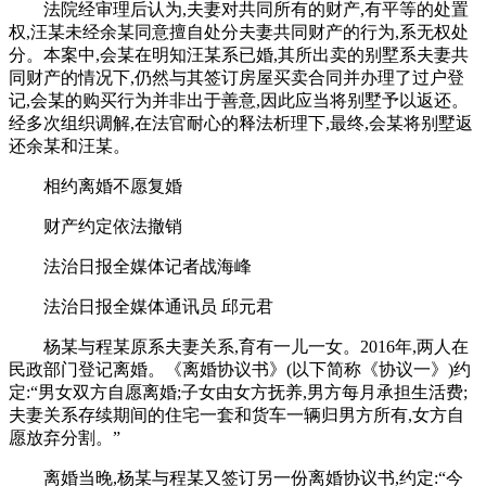
法院经审理后认为,夫妻对共同所有的财产,有平等的处置
权,汪某未经余某同意擅自处分夫妻共同财产的行为,系无权处
分。本案中,会某在明知汪某系已婚,其所出卖的别墅系夫妻共
同财产的情况下,仍然与其签订房屋买卖合同并办理了过户登
记,会某的购买行为并非出于善意,因此应当将别墅予以返还。
经多次组织调解,在法官耐心的释法析理下,最终,会某将别墅返
还余某和汪某。
相约离婚不愿复婚
财产约定依法撤销
法治日报全媒体记者战海峰
法治日报全媒体通讯员 邱元君
杨某与程某原系夫妻关系,育有一儿一女。2016年,两人在
民政部门登记离婚。《离婚协议书》(以下简称《协议一》)约
定:“男女双方自愿离婚;子女由女方抚养,男方每月承担生活费;
夫妻关系存续期间的住宅一套和货车一辆归男方所有,女方自
愿放弃分割。”
离婚当晚,杨某与程某又签订另一份离婚协议书,约定:“今