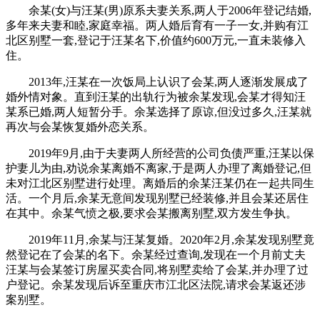
余某(女)与汪某(男)原系夫妻关系,两人于2006年登记结婚,
多年来夫妻和睦,家庭幸福。两人婚后育有一子一女,并购有江
北区别墅一套,登记于汪某名下,价值约600万元,一直未装修入
住。
2013年,汪某在一次饭局上认识了会某,两人逐渐发展成了
婚外情对象。直到汪某的出轨行为被余某发现,会某才得知汪
某系已婚,两人短暂分手。余某选择了原谅,但没过多久,汪某就
再次与会某恢复婚外恋关系。
2019年9月,由于夫妻两人所经营的公司负债严重,汪某以保
护妻儿为由,劝说余某离婚不离家,于是两人办理了离婚登记,但
未对江北区别墅进行处理。离婚后的余某汪某仍在一起共同生
活。一个月后,余某无意间发现别墅已经装修,并且会某还居住
在其中。余某气愤之极,要求会某搬离别墅,双方发生争执。
2019年11月,余某与汪某复婚。2020年2月,余某发现别墅竟
然登记在了会某的名下。余某经过查询,发现在一个月前丈夫
汪某与会某签订房屋买卖合同,将别墅卖给了会某,并办理了过
户登记。余某发现后诉至重庆市江北区法院,请求会某返还涉
案别墅。