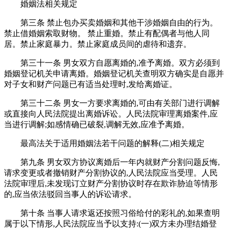
婚姻法相关规定
第三条 禁止包办买卖婚姻和其他干涉婚姻自由的行为。
禁止借婚姻索取财物。 禁止重婚。禁止有配偶者与他人同
居。禁止家庭暴力。禁止家庭成员间的虐待和遗弃。
第三十一条 男女双方自愿离婚的,准予离婚。双方必须到
婚姻登记机关申请离婚。婚姻登记机关查明双方确实是自愿并
对子女和财产问题已有适当处理时,发给离婚证。
第三十二条 男女一方要求离婚的,可由有关部门进行调解
或直接向人民法院提出离婚诉讼。人民法院审理离婚案件,应
当进行调解;如感情确已破裂,调解无效,应准予离婚。
最高法关于适用婚姻法若干问题的解释(二)相关规定
第九条 男女双方协议离婚后一年内就财产分割问题反悔,
请求变更或者撤销财产分割协议的,人民法院应当受理。人民
法院审理后,未发现订立财产分割协议时存在欺诈胁迫等情形
的,应当依法驳回当事人的诉讼请求。
第十条 当事人请求返还按照习俗给付的彩礼的,如果查明
属于以下情形,人民法院应当予以支持:(一)双方未办理结婚登