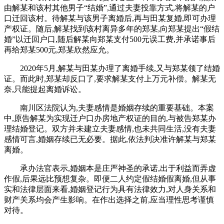
由解某和该村其他男子“结婚”,通过夫妻投靠方式,将解某的户
口迁回该村。待解某与该男子离婚后,再与田某复婚,即可办理
产权证。随后,解某找到该村离异多年的郑某,向郑某提出“假结
婚”以迁回户口,随后解某向郑某支付500元误工费,并承诺事后
再给郑某500元,郑某欣然应允。
2020年5月,解某与田某办理了离婚手续,又与郑某领了结婚
证。而此时,郑某却反口了,要求解某支付上万元补偿。解某无
奈,只能提起离婚诉讼。
南川区法院认为,夫妻感情是婚姻存续的重要基础。本案
中,原告解某为实现迁户口办房地产权证的目的,与被告郑某办
理结婚登记。双方并未建立夫妻感情,也未共同生活,没有夫妻
感情可言,婚姻存续已无必要。据此,依法判决准许解某与郑某
离婚。
承办法官表示,婚姻本是庄严神圣的承诺,出于利益而弄虚
作假,后果远比预想复杂。即便二人约定假结婚假离婚,但从事
实和法律层面来看,婚姻登记行为具有法律效力,对人身关系和
财产关系均会产生影响。在作出选择之前,应当理性思考谨慎
对待。