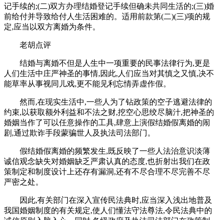
记手续的;(二)双方办理结婚登记手续但确未共同生活的;(三)婚
前给付并导致给付人生活困难的。适用前款第(二)(三)项的规
定,应当以双方离婚为条件。
老胡点评
结婚与离婚不但是人生中一项重要的民事法律行为,更是
人们生活中庄严神圣的事情,因此,人们应当对其慎之又慎,决不
能草率从事视同儿戏,更不能见利忘情弄虚作假。
然而,在现实生活中,一些人为了钻政策的空子逃避法律的
约束,以获取额外利益和不法之财,挖空心思绞尽脑汁,把神圣的
婚姻当作了可以任意操作的工具,肆意上演假结婚假离婚的闹
剧,通过欺诈手段蒙骗世人及执法司法部门。
假结婚假离婚的频繁发生,既反映了一些人法治意识淡薄
诚信观念缺失对婚姻缺乏严肃认真的态度,也折射出我们在政
策制定和制度设计上还存有漏洞,还有不尽合理不尽完善不尽
严密之处。
因此,有关部门在深入宣传民法典时,应当深入浅出地普及
我国婚姻制度的有关规定,使人们懂法守法尊法,令民法典中的