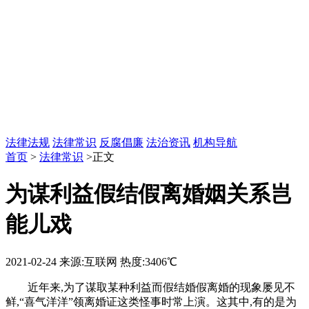
法律法规
法律常识
反腐倡廉
法治资讯
机构导航
首页
>
法律常识
>正文
为谋利益假结假离婚姻关系岂
能儿戏
2021-02-24
来源:互联网
热度:3406℃
近年来,为了谋取某种利益而假结婚假离婚的现象屡见不
鲜,“喜气洋洋”领离婚证这类怪事时常上演。这其中,有的是为