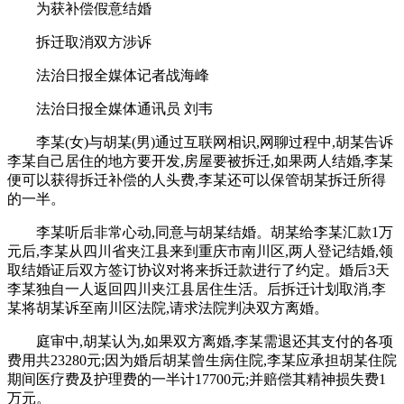
为获补偿假意结婚
拆迁取消双方涉诉
法治日报全媒体记者战海峰
法治日报全媒体通讯员 刘韦
李某(女)与胡某(男)通过互联网相识,网聊过程中,胡某告诉
李某自己居住的地方要开发,房屋要被拆迁,如果两人结婚,李某
便可以获得拆迁补偿的人头费,李某还可以保管胡某拆迁所得
的一半。
李某听后非常心动,同意与胡某结婚。胡某给李某汇款1万
元后,李某从四川省夹江县来到重庆市南川区,两人登记结婚,领
取结婚证后双方签订协议对将来拆迁款进行了约定。婚后3天
李某独自一人返回四川夹江县居住生活。后拆迁计划取消,李
某将胡某诉至南川区法院,请求法院判决双方离婚。
庭审中,胡某认为,如果双方离婚,李某需退还其支付的各项
费用共23280元;因为婚后胡某曾生病住院,李某应承担胡某住院
期间医疗费及护理费的一半计17700元;并赔偿其精神损失费1
万元。