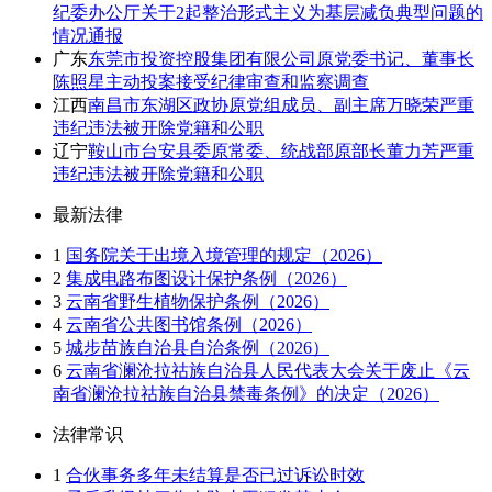
纪委办公厅关于2起整治形式主义为基层减负典型问题的
情况通报
广东
东莞市投资控股集团有限公司原党委书记、董事长
陈照星主动投案接受纪律审查和监察调查
江西
南昌市东湖区政协原党组成员、副主席万晓荣严重
违纪违法被开除党籍和公职
辽宁
鞍山市台安县委原常委、统战部原部长董力芳严重
违纪违法被开除党籍和公职
最新法律
1
国务院关于出境入境管理的规定（2026）
2
集成电路布图设计保护条例（2026）
3
云南省野生植物保护条例（2026）
4
云南省公共图书馆条例（2026）
5
城步苗族自治县自治条例（2026）
6
云南省澜沧拉祜族自治县人民代表大会关于废止《云
南省澜沧拉祜族自治县禁毒条例》的决定（2026）
法律常识
1
合伙事务多年未结算是否已过诉讼时效