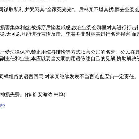
司谋取私利,并咒骂其“全家死光光”。后林某不堪其扰,辞去业委
益损害集体利益,被拆穿后恼羞成怒,故在业委会群里对其进行打
李某忍无可忍只能进行言语反击。李某并非对林某进行名誉损害,而
尊严受法律保护,禁止用侮辱诽谤等方式损害公民的名誉。公民
副主任和业主,本应以妥当文明的用语陈述自己的见解,协助解决
同样粗俗的语言回骂,对李某继续发表不当言论也应负一定责任
损失费。(作者:安海涛 林烨)
些