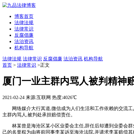
博客首页
法律法规
法律常识
反腐倡廉
法治资讯
机构导航
法律法规
法律常识
反腐倡廉
法治资讯
机构导航
首页
>
法律常识
>正文
厦门一业主群内骂人被判精神
2021-02-24
来源:互联网
热度:4026℃
网络媒介大行其道,微信成为人们生活和工作依赖的交流工
主群内骂人,被判处承担赔偿责任。
林某曾是海沧区某小区业委会主任,辞任后却遭到业委会群
己的名誉权为由将前同事李某诉至海沧法院,并请求李某赔偿其