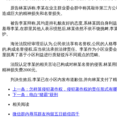
原告林某诉称,李某在业主群业委会群中称其敲诈第三方公
造成巨大的精神损失和名誉损失。
被告李某辩称,其均是持礼貌友好的态度,系林某因自身利
羞辱李某,在群里其他人表示愤怒后,林某依然不依不饶挑衅,
护。
海沧法院经审理后认为,公民依法享有名誉权,公民的人格
的,构成名誉侵权,应当依法承担法律责任。李某作为小区业委会
显脱离了基于小区利益进行质疑驳斥不同观点的范畴。
法院认定李某的相关言论已构成对林某名誉的侵害,林某用
精神损失费2000元。
判决生效后,李某已在小区内发布道歉信,并向林某支付了精神
上一条：怎样算侵犯著作权，侵犯著作权的责任形式有哪
下一条：电白“猪霸”获刑
相关阅读
微信群内辱骂群友拘留五日赔偿四千