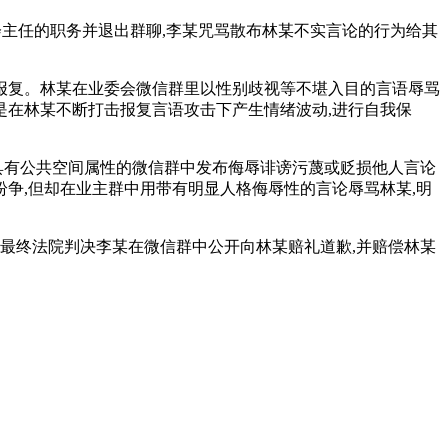
会主任的职务并退出群聊,李某咒骂散布林某不实言论的行为给其
击报复。林某在业委会微信群里以性别歧视等不堪入目的言语辱骂
是在林某不断打击报复言语攻击下产生情绪波动,进行自我保
在具有公共空间属性的微信群中发布侮辱诽谤污蔑或贬损他人言论
纷争,但却在业主群中用带有明显人格侮辱性的言论辱骂林某,明
。最终法院判决李某在微信群中公开向林某赔礼道歉,并赔偿林某