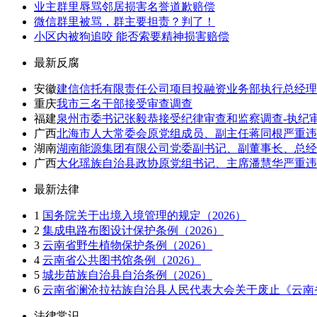
业主群里辱骂邻居损害名誉道歉赔偿
微信群里被骂，群主要担责？判了！
小区内被狗追咬 能否索要精神损害赔偿
最新反腐
安徽
建信信托有限责任公司项目投融资业务部执行总经理
重庆
我市三名干部接受审查调查
福建
泉州市委书记张毅恭接受纪律审查和监察调查-执纪
广西
北海市人大常委会原党组成员、副主任蒋同根严重违
湖南
湖南能源集团有限公司党委副书记、副董事长、总经
广西
大化瑶族自治县政协原党组书记、主席潘慧华严重违
最新法律
1
国务院关于出境入境管理的规定（2026）
2
集成电路布图设计保护条例（2026）
3
云南省野生植物保护条例（2026）
4
云南省公共图书馆条例（2026）
5
城步苗族自治县自治条例（2026）
6
云南省澜沧拉祜族自治县人民代表大会关于废止《云南省
法律常识