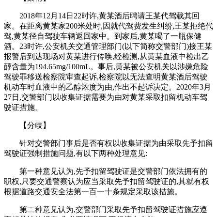
2018年12月14日22时许,黄某酒后聘请王某代驾载其回
家。在距离黄某家200米处时,因就代驾费发生纠纷,王某拒绝代
驾,黄某径自驾驶车辆返回家中。到家后,黄某喝了一瓶保健
酒。23时许,公安机关交通管理部门(以下简称交警部门)接王某
报警后到达现场对黄某进行传唤,经检测,从黄某血液中检出乙
醇含量为194.65mg/100mL。事后,黄某被公安机关以涉嫌危险
驾驶罪移送检察院审查起诉,检察院以无法查明黄某酒后驾驶
机动车时血液中的乙醇浓度为由,作出不起诉决定。2020年3月
27日,交警部门以收集证据需要为由对黄某采取扣留机动车驾
驶证措施。
【分歧】
针对交警部门事后是否有权以收集证据为由采取先予扣留
驾驶证强制措施问题,有以下两种处理意见:
第一种意见认为,先予扣留驾驶证是交警部门依法拥有的
职权,只要交通警察认为应当采取先予扣留驾驶证的,其就有权
根据道路交通安全法第一百一十条规定采取该措施。
第二种意见认为,交警部门采取先予扣留驾驶证措施应遵