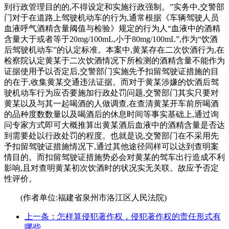
到行政管理目的的,不得设定和实施行政强制。”实务中,交警部
门对于在道路上驾驶机动车的行为,通常根据《车辆驾驶人员
血液呼气酒精含量阈值与检验》规定的行为人“血液中的酒精
含量大于或者等于20mg/100mL,小于80mg/100mL”,作为“饮酒
后驾驶机动车”的认定标准。本案中,黄某存在二次饮酒行为,在
检察院认定黄某于二次饮酒情况下所检测的酒精含量不能作为
证据使用予以否定后,交警部门实施先予扣留驾驶证措施的目
的在于,收集黄某交通违法证据。而对于黄某涉嫌的饮酒后驾
驶机动车行为应否要施加行政处罚问题,交警部门其实只要对
黄某以及与其一起喝酒的人做调查,在查清黄某开车前所喝酒
的品种度数数量以及喝酒后的休息时间等事实基础上,通过询
问专家方式即可大概推算出黄某酒后血液中的酒精含量是否达
到需要处以行政处罚的程度。也就是说,交警部门在不采用先
予扣留驾驶证措施情况下,通过其他途径同样可以达到查明案
情目的。而扣留驾驶证措施势必会对黄某的驾车出行造成不利
影响,且对查明黄某初次饮酒时的状况实无关联。故应予否定
性评价。
(作者单位:福建省泉州市洛江区人民法院)
上一条：怎样算侵犯著作权，侵犯著作权的责任形式有
哪些