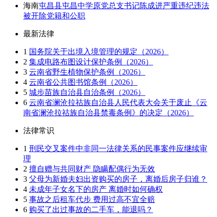
海南
屯昌县屯昌中学原党总支书记陈成进严重违纪违法
被开除党籍和公职
最新法律
1
国务院关于出境入境管理的规定（2026）
2
集成电路布图设计保护条例（2026）
3
云南省野生植物保护条例（2026）
4
云南省公共图书馆条例（2026）
5
城步苗族自治县自治条例（2026）
6
云南省澜沧拉祜族自治县人民代表大会关于废止《云
南省澜沧拉祜族自治县禁毒条例》的决定（2026）
法律常识
1
刑民交叉案件中非同一法律关系的民事案件应继续审
理
2
擅自赠与共同财产 隐瞒配偶行为无效
3
父母为新婚夫妇出资购买的房子，离婚后房子归谁？
4
未成年子女名下的房产 离婚时如何确权
5
事故之后租车代步 费用过高不宜全赔
6
购买了出过事故的二手车，能退吗？