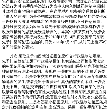
较严重的依法应当处以暂扣或者吊销机动车驾驶证的交通安全
违法行为时,有手段将违法行为当事人纳入到处罚体制中,限制
其驾驶自由,消除事故隐患。在这里,执行职务的交通警察判断
当事人的违法行为是否构成暂扣或者吊销驾驶证的处罚要件应
当严格按照法律法规规定的具体情形去判断,不可任意裁量。
那种只要交警认为应当采取先予扣留驾驶证的,其就有权该行
政强制措施的思想,无疑是错误的。本案中,黄某实施的涉嫌饮
酒后驾驶机动车行为发生于2018年12月14日,而交警部门采取
先予扣留驾驶证措施的时间为2020年3月27日,从时间上看,不符
合即时强制的要求。
其次,采取先予扣留驾驶证措施应符合行政强制法规定。
先予扣留驾驶证属于行政强制措施,其实施应当严格依照法定
的权限范围条件和程序进行。涉案交警部门采取的先予扣留驾
驶证措施有违比例原则。表现在:一是时机目的不对,缺乏必要
性和适当性。若是办案交警在抓获黄某时为了避免黄某驾驶车
辆危害的发生,或者是出于查验证件真伪的需要而采取,应该说
并无不当。但是,交警部门在抓获黄某时以及在对黄某的行为
以涉嫌危险驾驶罪(危害性大)侦办过程中没有采取,反而是在将
黄某的行为作为行政案件(危害性小)处理时才采取,有失必要性
和适当性原则。二是有违最小损害原则。行政强制法第五条规
定:“行政强制的设定和实施,应当适当。采用非强制手段可以达