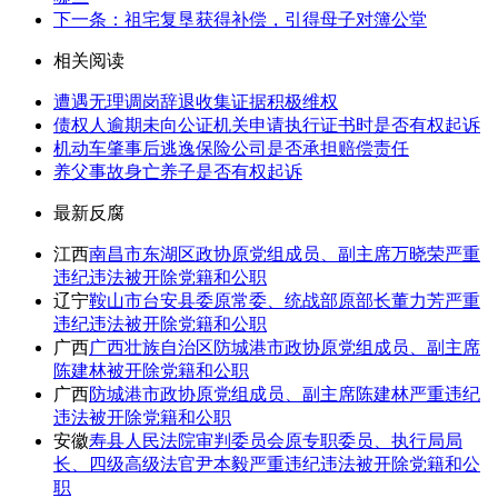
下一条：祖宅复垦获得补偿，引得母子对簿公堂
相关阅读
遭遇无理调岗辞退收集证据积极维权
债权人逾期未向公证机关申请执行证书时是否有权起诉
机动车肇事后逃逸保险公司是否承担赔偿责任
养父事故身亡养子是否有权起诉
最新反腐
江西
南昌市东湖区政协原党组成员、副主席万晓荣严重
违纪违法被开除党籍和公职
辽宁
鞍山市台安县委原常委、统战部原部长董力芳严重
违纪违法被开除党籍和公职
广西
广西壮族自治区防城港市政协原党组成员、副主席
陈建林被开除党籍和公职
广西
防城港市政协原党组成员、副主席陈建林严重违纪
违法被开除党籍和公职
安徽
寿县人民法院审判委员会原专职委员、执行局局
长、四级高级法官尹本毅严重违纪违法被开除党籍和公
职