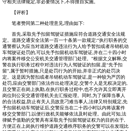
守相关法律规定,非必要情况下,不得擅自实施。
【评析】
笔者赞同第二种处理意见,理由如下:
首先,采取先予扣留驾驶证措施应符合道路交通安全法规
定。道路交通安全法第一百一十条第一款规定:“执行职务的交
通警察认为应当对道路交通违法行为人给予暂扣或者吊销机动
车驾驶证处罚的,可以先予扣留机动车驾驶证,并在二十四小时
内将案件移交公安机关交通管理部门处理。”根据文义解释,交
警在执行职务过程中对违法行为人驾驶证的扣留,是“先予扣
留”,属于暂时措施,只是处罚行为的开始,并非正式的处罚决
定。这是因为暂扣或者吊销机动车驾驶证,是一种较为严厉的
处罚,应由交警部门依法作出处理决定,交警个人是无权决定的,
且交警正在岗上执勤,在执行职务过程中,也不允许其立即离开
岗位到公安交通管理机关去汇报处理。同时,为了保障当事人
的合法权益,防止有关人员故意刁难当事人,法律又特别规定,先
予扣留机动车驾驶证后,交警应当在二十四小时以内将该案件
移交交警部门,以便行政机关能够依法及时处理。由此可知,法
律赋予值勤的交警具有采取先予扣留驾驶证权力的目的在于,
方便正在上岗执行维护道路交通秩序职务的交警可以在发现比