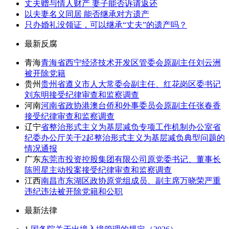
丈夫赠与情人财产 妻子能否诉请返还
以夫妻名义同居 能否继承对方遗产
只办婚礼没领证，可以继承“丈夫”的遗产吗？
最新反腐
青海
青海省西宁经济技术开发区管委会原副主任刘云洲
被开除党籍
贵州
贵州省遵义市人大常委会副主任、红花岗区委书记
刘东明接受纪律审查和监察调查
河南
河南省政协港澳台侨和外事委员会原副主任张春香
接受纪律审查和监察调查
辽宁
省整治形式主义为基层减负专项工作机制办公室省
纪委办公厅关于2起整治形式主义为基层减负典型问题的
情况通报
广东
东莞市投资控股集团有限公司原党委书记、董事长
陈照星主动投案接受纪律审查和监察调查
江西
南昌市东湖区政协原党组成员、副主席万晓荣严重
违纪违法被开除党籍和公职
最新法律