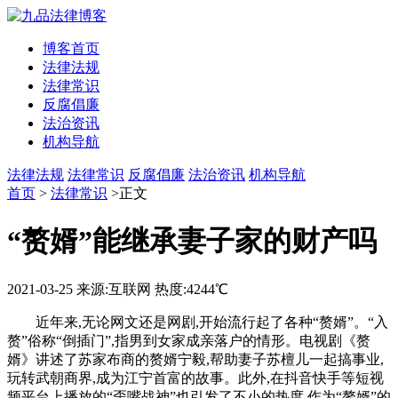
博客首页
法律法规
法律常识
反腐倡廉
法治资讯
机构导航
法律法规
法律常识
反腐倡廉
法治资讯
机构导航
首页
>
法律常识
>正文
“赘婿”能继承妻子家的财产吗
2021-03-25
来源:互联网
热度:4244℃
近年来,无论网文还是网剧,开始流行起了各种“赘婿”。“入
赘”俗称“倒插门”,指男到女家成亲落户的情形。电视剧《赘
婿》讲述了苏家布商的赘婿宁毅,帮助妻子苏檀儿一起搞事业,
玩转武朝商界,成为江宁首富的故事。此外,在抖音快手等短视
频平台上播放的“歪嘴战神”也引发了不小的热度,作为“赘婿”的