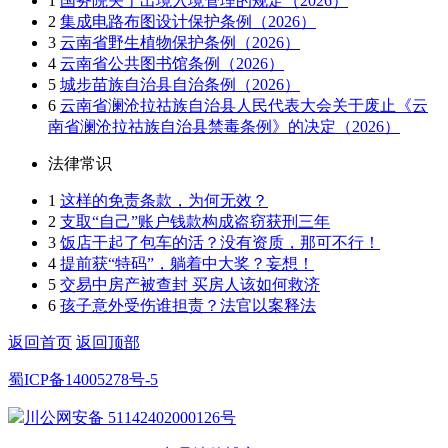
1
国务院关于出境入境管理的规定（2026）
2
集成电路布图设计保护条例（2026）
3
云南省野生植物保护条例（2026）
4
云南省公共图书馆条例（2026）
5
城步苗族自治县自治条例（2026）
6
云南省澜沧拉祜族自治县人民代表大会关于废止《云
南省澜沧拉祜族自治县禁毒条例》的决定（2026）
法律常识
1
这样的免责条款，为何无效？
2
支取“自己”账户钱款构成盗窃获刑三年
3
饭店干起了包车的活？没有资质，那可不行！
4
提前获“特码”，躺着中大奖？妄想！
5
交易中房产被查封 买房人该如何救济
6
孩子意外受伤谁担责？法官以案释法
返回首页
返回顶部
蜀ICP备14005278号-5
川公网安备 51142402000126号