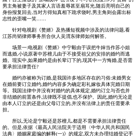
男主角被妻子及其家人言语羞辱甚至扇耳光,随后亮明自己的
身份报复回去,当对方得知真相下跪求饶时,男主角则会露出标
志性的歪嘴一笑……
针对电视剧《赘婿》及热播短视频中涉及的法律问题,看
江苏尚韬律师事务所合伙人吴渭东律师如何解答。
场景一:电视剧《赘婿》中宁毅由于误把牛婶当作苏小姐
而逃婚,小说原著中苏檀儿由于不接受祖父的安排的婚约而逃
婚。现实中,如果婚约是由长辈订下的,现其中一方悔婚,是否需
要承担法律责任?
婚约亦被称为订婚,是我国许多地区存在的习俗:未婚男女
在婚前要订立婚约,婚约内容多为确定彩礼嫁妆具体完婚日期
等。我国法律中并没有对婚约的具体规定,婚约订立与否也并
非结婚的前置条件,法律既不提倡,也不保护。因此,婚约无论是
由本人订立的还是由父母订立的,并没有法律上的责任需要承
担。
所以,无论是宁毅还是苏檀儿,都是不需要承担法律责任
的。但是,依据《最高人民法院关于适用〈中华人民共和国民
法典〉婚姻家庭编的解释(一)》的规定,双方未办理结婚登记手