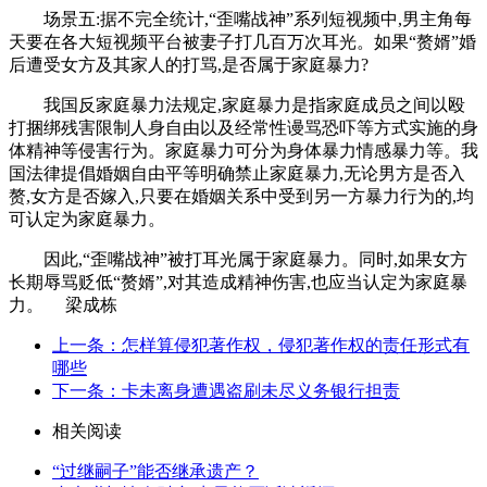
场景五:据不完全统计,“歪嘴战神”系列短视频中,男主角每
天要在各大短视频平台被妻子打几百万次耳光。如果“赘婿”婚
后遭受女方及其家人的打骂,是否属于家庭暴力?
我国反家庭暴力法规定,家庭暴力是指家庭成员之间以殴
打捆绑残害限制人身自由以及经常性谩骂恐吓等方式实施的身
体精神等侵害行为。家庭暴力可分为身体暴力情感暴力等。我
国法律提倡婚姻自由平等明确禁止家庭暴力,无论男方是否入
赘,女方是否嫁入,只要在婚姻关系中受到另一方暴力行为的,均
可认定为家庭暴力。
因此,“歪嘴战神”被打耳光属于家庭暴力。同时,如果女方
长期辱骂贬低“赘婿”,对其造成精神伤害,也应当认定为家庭暴
力。 梁成栋
上一条：怎样算侵犯著作权，侵犯著作权的责任形式有
哪些
下一条：卡未离身遭遇盗刷未尽义务银行担责
相关阅读
“过继嗣子”能否继承遗产？