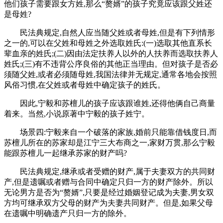
他们孩子需要跟女方姓,那么“赘婿”的孩子究竟应该跟父姓还
是母姓?
民法典规定,自然人应当随父姓或者母姓,但是有下列情形
之一的,可以在父姓和母姓之外选取姓氏:(一)选取其他直系长
辈血亲的姓氏;(二)因由法定扶养人以外的人扶养而选取扶养人
姓氏;(三)有不违背公序良俗的其他正当理由。但对孩子是否必
须随父姓,或者必须随母姓,我国法律并无规定,通常各地会按照
风俗习惯,在父姓或者母姓中确定孩子的姓氏。
因此,宁毅和苏檀儿的孩子应该跟谁姓,还得他俩自己商量
着来。当然,小说原著中宁毅的孩子姓宁。
场景四:宁毅来自一个破落的家族,婚前只能靠借钱度日,而
苏檀儿所在的苏家却是江宁三大布商之一,家财万贯,那么宁毅
能跟苏檀儿一起继承苏家的财产吗?
民法典规定,继承或者受赠的财产,属于夫妻双方的共同财
产,但是遗嘱或者赠与合同中确定只归一方的财产除外。所以
无论男方是否为“赘婿”,只要是经过婚姻登记成为夫妻,男女双
方均可继承双方父母的财产为夫妻共同财产。但是,如果父母
在遗嘱中明确遗产只归一方的除外。