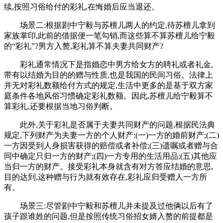
续,按照习俗给付的彩礼,在悔婚后应当退还。
场景二:根据剧中宁毅与苏檀儿两人的约定,待苏檀儿拿到
家族掌印,此前的借据便一笔勾销,而这些算不算苏檀儿给宁毅
的“彩礼”?男方入赘,彩礼算不算夫妻共同财产?
彩礼通常情况下是指婚恋中男方给女方的聘礼或者礼金,
带有以结婚为目的的赠与性质,也是我国的民间习俗。法律上
并无对彩礼数额给付方式的规定,生活中更多的是基于双方家
庭条件各地风俗习惯确定彩礼数额。因此,苏檀儿给宁毅算不
算彩礼,还要根据当地习俗判断。
此外,关于彩礼是否属于夫妻共同财产的问题,根据民法典
规定,下列财产为夫妻一方的个人财产:(一)一方的婚前财产;(二)
一方因受到人身损害获得的赔偿或者补偿;(三)遗嘱或者赠与合
同中确定只归一方的财产;(四)一方专用的生活用品;(五)其他应
当归一方的财产。接受彩礼本身就含有对方答应结婚的意思,
目的达到,这种赠与行为就有效存在,彩礼应归受赠人一方所
有。
场景三:尽管剧中宁毅和苏檀儿并未提及过他俩以后有了
孩子跟谁姓的问题,但是按照传统习俗招女婿入赘的前提都是