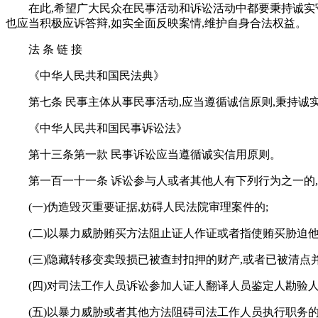
在此,希望广大民众在民事活动和诉讼活动中都要秉持诚实守
也应当积极应诉答辩,如实全面反映案情,维护自身合法权益。
法 条 链 接
《中华人民共和国民法典》
第七条 民事主体从事民事活动,应当遵循诚信原则,秉持诚
《中华人民共和国民事诉讼法》
第十三条第一款 民事诉讼应当遵循诚实信用原则。
第一百一十一条 诉讼参与人或者其他人有下列行为之一的,
(一)伪造毁灭重要证据,妨碍人民法院审理案件的;
(二)以暴力威胁贿买方法阻止证人作证或者指使贿买胁迫他
(三)隐藏转移变卖毁损已被查封扣押的财产,或者已被清点
(四)对司法工作人员诉讼参加人证人翻译人员鉴定人勘验
(五)以暴力威胁或者其他方法阻碍司法工作人员执行职务的