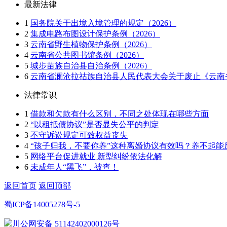
最新法律
1
国务院关于出境入境管理的规定（2026）
2
集成电路布图设计保护条例（2026）
3
云南省野生植物保护条例（2026）
4
云南省公共图书馆条例（2026）
5
城步苗族自治县自治条例（2026）
6
云南省澜沧拉祜族自治县人民代表大会关于废止《云南省
法律常识
1
借款和欠款有什么区别，不同之处体现在哪些方面
2
“以租抵债协议”是否显失公平的判定
3
不守诉讼规定可致权益丧失
4
“孩子归我，不要你养”这种离婚协议有效吗？养不起能
5
网络平台促进就业 新型纠纷依法化解
6
未成年人“黑飞”，被查！
返回首页
返回顶部
蜀ICP备14005278号-5
川公网安备 51142402000126号