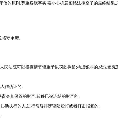
信的原则,尊重客观事实,耍小心机意图钻法律空子的最终结果,只
实,恪守承诺。
人民法院可以根据情节轻重予以罚款拘留;构成犯罪的,依法追究刑
人作伪证的;
并责令其保管的财产,转移已被冻结的财产的;
人协助执行的人,进行侮辱诽谤诬陷殴打或者打击报复的;
;