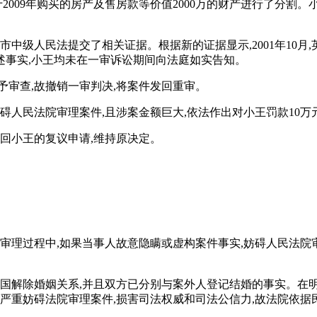
于2009年购买的房产及售房款等价值2000万的财产进行了分割
市中级人民法提交了相关证据。根据新的证据显示,2001年10
婚。上述事实,小王均未在一审诉讼期间向法庭如实告知。
予审查,故撤销一审判决,将案件发回重审。
碍人民法院审理案件,且涉案金额巨大,依法作出对小王罚款10万
驳回小王的复议申请,维持原决定。
件审理过程中,如果当事人故意隐瞒或虚构案件事实,妨碍人民法院
在英国解除婚姻关系,并且双方已分别与案外人登记结婚的事实。
,严重妨碍法院审理案件,损害司法权威和司法公信力,故法院依据