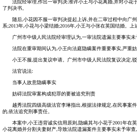
法院经审理,作出一审判决:准许小王与小花离婚,并对小花
了判决书。
随后,小花因不服一审判决提起上诉,并在二审过程中向广州
系;2013年,小花与小梁结婚;2016年,小王与小张在英国结
广州市中级人民法院经审理认为,一审法院遗漏主要事实未
法院在重审期间认为,小王向法庭隐瞒案件重要事实,严重妨
小王不服,提出复议申请。广州市中级人民法院复议决定,
法官说法:
当事人故意隐瞒事实
妨碍法院审案构成犯罪的要被追究刑责
越秀法院四级高级法官李琳指出,根据法律规定,在民事案
的,依法追究刑事责任。
本案中,小王违背诚实信用原则,隐瞒其与小花于2001年
小花离婚并分割夫妻财产,导致法院遗漏案件主要事实未予审查