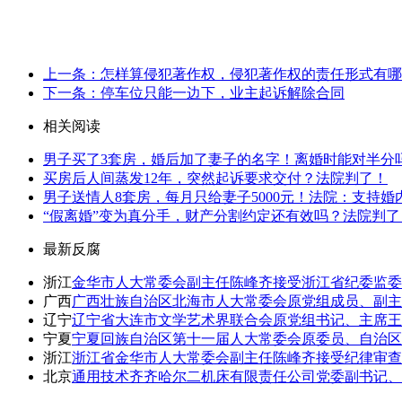
上一条：怎样算侵犯著作权，侵犯著作权的责任形式有哪
下一条：停车位只能一边下，业主起诉解除合同
相关阅读
男子买了3套房，婚后加了妻子的名字！离婚时能对半分
买房后人间蒸发12年，突然起诉要求交付？法院判了！
男子送情人8套房，每月只给妻子5000元！法院：支持
“假离婚”变为真分手，财产分割约定还有效吗？法院判了
最新反腐
浙江
金华市人大常委会副主任陈峰齐接受浙江省纪委监委
广西
广西壮族自治区北海市人大常委会原党组成员、副主
辽宁
辽宁省大连市文学艺术界联合会原党组书记、主席王
宁夏
宁夏回族自治区第十一届人大常委会原委员、自治区
浙江
浙江省金华市人大常委会副主任陈峰齐接受纪律审查
北京
通用技术齐齐哈尔二机床有限责任公司党委副书记