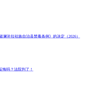
澜沧拉祜族自治县禁毒条例》的决定（2026）
反悔吗？法院判了！