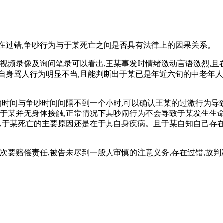
在过错,争吵行为与于某死亡之间是否具有法律上的因果关系。
的视频录像及询问笔录可以看出,王某事发时情绪激动言语激烈,且
自身骂人行为明显不当,且能判断出于某已是年近六旬的中老年人
发病时间与争吵时间间隔不到一个小时,可以确认王某的过激行为导
与于某并无身体接触,正常情况下其吵闹行为不会导致于某发生生命
,于某死亡的主要原因还是在于其自身疾病。且于某自知自己存在
次要赔偿责任,被告未尽到一般人审慎的注意义务,存在过错,故