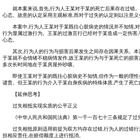
就本案来说,首先,行为人王某对于某的死亡后果存在过错
心态。故意的认定采用主观标准,而对于过失的认定则以注意义
本案中,行为人王某对于某既往心脏病史的情况并不知情,
行为显属过激行为。王某的过激言行已经对于某造成一定伤害,
心态。
其次,行为人的行为与损害后果发生之间存在因果关系。本
于某就不会情绪不稳病情发作,故王某的行为与于某死亡的损害
多次长时间地在于某房屋外吵嚷。
即使王某对于某的既往心脏病史不知情,但作为一般的理性
谴责。但王某的行为介入于某自身疾病的特殊体质,产生了死亡
【延伸思考】
过失相抵实现实质的公平正义
《中华人民共和国民法典》第一千一百七十三条规定了过失
过失相抵原则适用前提为双方均存在过错,行为人的过错
担相应责任,在赔偿额度上进行抵消。