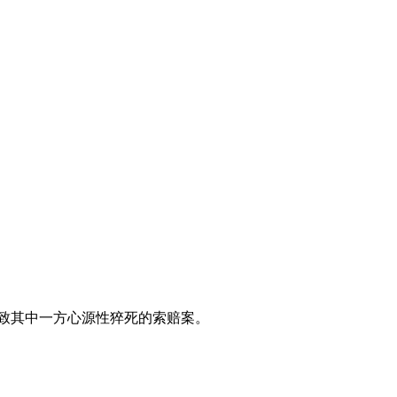
导致其中一方心源性猝死的索赔案。