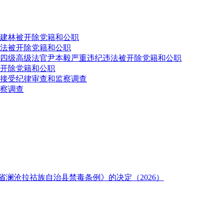
建林被开除党籍和公职
法被开除党籍和公职
四级高级法官尹本毅严重违纪违法被开除党籍和公职
开除党籍和公职
接受纪律审查和监察调查
察调查
澜沧拉祜族自治县禁毒条例》的决定（2026）