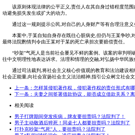
该原则体现法律的公平正义,责任人在其自身过错程度范围内
动避免损失发生或扩大的动力。
通过这一规则提示公民,对自己的人身财产等有合理注意义
本案中,于某自知自身存在既往心脏病史,但仍与王某争吵
最终法院酌情判令由王某对于某的死亡承担次要赔偿责任。
“吵架”气死人是当前社会屡见不鲜的案例。该案的审判明
往中文明理性地表达诉求。法理和情理的交融,对弘扬中华民族
通过司法裁判,将社会主义核心价值观的教育和法治建设相
社会正能量,向社会宣扬社会主义法治精神,指引公众树立社会
上一条：怎样算侵犯著作权，侵犯著作权的责任形式有哪
下一条：夫妻之间签署借款协议，能否成立借款关系？离
相关阅读
男子打牌期间突发疾病，牌友要担责吗？法院判了！
男子主动敬酒后猝死！同桌七人都要担责吗？法院判了
打扑克吵架“气死”人，要担责吗？法院判了