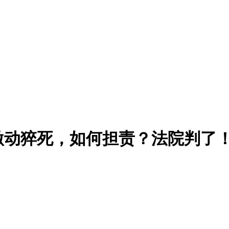
激动猝死，如何担责？法院判了