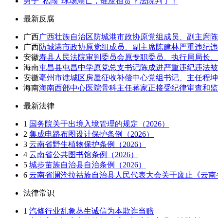
男子“私闯”球场溺亡，谁应担责？法院判了！
最新反腐
广西
广西壮族自治区防城港市政协原党组成员、副主席陈
广西
防城港市政协原党组成员、副主席陈建林严重违纪违
安徽
寿县人民法院审判委员会原专职委员、执行局局长、
海南
屯昌县屯昌中学原党总支书记陈成进严重违纪违法被
安徽
亳州市谯城区房屋征收补偿中心党组书记、主任程坤
海南
海南西部中心医院骨科主任蒋家正接受纪律审查和监
最新法律
1
国务院关于出境入境管理的规定（2026）
2
集成电路布图设计保护条例（2026）
3
云南省野生植物保护条例（2026）
4
云南省公共图书馆条例（2026）
5
城步苗族自治县自治条例（2026）
6
云南省澜沧拉祜族自治县人民代表大会关于废止《云南省
法律常识
1
汽修行业乱象丛生诚信为本欺诈当赔