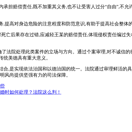
承担赔偿责任,既不加重其义务,也不让受害人过分“自由”,不
务,提高对身边危险的注意程度和防范意识,有助于提高社会整体
,对死亡后果存在过错,应减轻王某的赔偿责任,体现侵权责任编过
确了法院处理此类案件的立场与方向。通过个案审理,对不诚信的
传统美德具有重大意义。
结合,是实现依法治国和以德治国的统一。法院通过审理鲜活的具
文明风尚提供坚强有力的司法保障。
些
婚时如何处理？法院这么判！