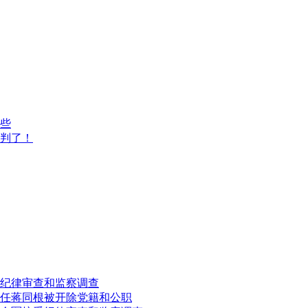
些
院判了！
纪律审查和监察调查
任蒋同根被开除党籍和公职