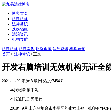
博客首页
法律法规
法律常识
反腐倡廉
法治资讯
机构导航
法律法规
法律常识
反腐倡廉
法治资讯
机构导航
首页
>
法律常识
>正文
开发右脑培训无效机构无证全
2021-11-29
来源:互联网
热度:7454℃
本报记者 梁平妮
本报通讯员 郭宏伟
2018年9月,山东省烟台市牟平区的张女士被一张印有“FC