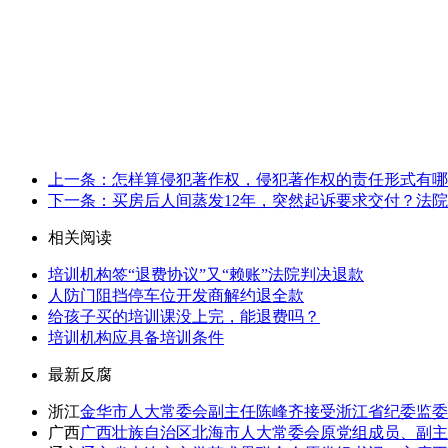
上一条：怎样算侵犯著作权，侵犯著作权的责任形式有哪
下一条：买房后人间蒸发12年，突然起诉要求交付？法
相关阅读
培训机构签“退费协议”又“赖账”法院判决退款
人防门阻挡停车位开发商解约退全款
给孩子买的培训课没上完，能退费吗？
培训机构应具备培训条件
最新反腐
浙江
金华市人大常委会副主任陈峰齐接受浙江省纪委监委
广西
广西壮族自治区北海市人大常委会原党组成员、副主