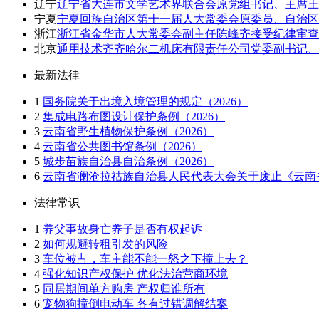
辽宁
辽宁省大连市文学艺术界联合会原党组书记、主席王
宁夏
宁夏回族自治区第十一届人大常委会原委员、自治区
浙江
浙江省金华市人大常委会副主任陈峰齐接受纪律审查
北京
通用技术齐齐哈尔二机床有限责任公司党委副书记
最新法律
1
国务院关于出境入境管理的规定（2026）
2
集成电路布图设计保护条例（2026）
3
云南省野生植物保护条例（2026）
4
云南省公共图书馆条例（2026）
5
城步苗族自治县自治条例（2026）
6
云南省澜沧拉祜族自治县人民代表大会关于废止《云南省
法律常识
1
养父事故身亡养子是否有权起诉
2
如何规避转租引发的风险
3
车位被占，车主能不能一怒之下撞上去？
4
强化知识产权保护 优化法治营商环境
5
同居期间单方购房 产权归谁所有
6
宠物狗撞倒电动车 各有过错调解结案