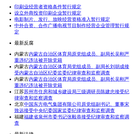
印刷业经营者资格条件暂行规定
设立外商投资印刷企业暂行规定
电影制片、发行、放映经营资格准入暂行规定
中外合资、合作广播电视节目制作经营企业管理暂行规
定
最新反腐
内蒙古
内蒙古自治区体育局原党组成员、副局长吴刚严
重违纪违法被开除党籍
内蒙古
内蒙古自治区体育局党组成员、副局长刘胡成接
受内蒙古自治区纪委监委纪律审查和监察调查
内蒙古
内蒙古自治区体育局原党组成员、副局长吴刚严
重违纪违法被开除党籍
江苏
苏州市住房和城乡建设局三级调研员陈建忠接受纪
律审查和监察调查
北京
中国东方电气集团有限公司原党组副书记、董事宋
致远接受中央纪委国家监委纪律审查和监察调查
福建
福建省泉州市委书记张毅恭接受纪律审查和监察调
查