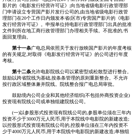
影片的《电影发行经营许可证》;向当地省级电影行政管理部
门申请设立专营国产影片发行公司的,由当地省级电影行政管
理部门在20个工作日内颁发本省(区市)专营国产影片的《电影
发行经营许可证》。申报单位持电影行政管理部门出具的批准
文件到所在地工商行政管理部门办理相关手续。不批准的,书
面回复理由。
第十一条
广电总局依照关于发行放映国产影片的年度考核
的有关规定,对取得《电影发行经营许可证》的公司进行年度
考核。
第十二条
允许电影院线公司以紧密型或松散型进行整合。
鼓励以跨省院线为基础,按条条管理的原则重新整合。不允许
按行政区域整体兼并院线。院线整合报广电总局审批。
鼓励境内公司企业和其他经济组织(不包括外商投资企业)
投资现有院线公司或单独组建院线公司。
(一)以参股形式投资现有院线公司的,参股单位须在三年内
投资不少于3000万元人民币,用于本院线中电影院的新建改造;
以控股形式投资现有院线公司的,控股单位须在三年内投资不
少于4000万元人民币,用于本院线中电影院的新建改造;单独组