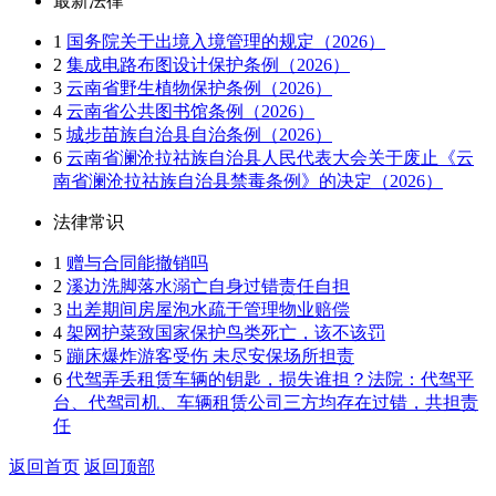
最新法律
1
国务院关于出境入境管理的规定（2026）
2
集成电路布图设计保护条例（2026）
3
云南省野生植物保护条例（2026）
4
云南省公共图书馆条例（2026）
5
城步苗族自治县自治条例（2026）
6
云南省澜沧拉祜族自治县人民代表大会关于废止《云
南省澜沧拉祜族自治县禁毒条例》的决定（2026）
法律常识
1
赠与合同能撤销吗
2
溪边洗脚落水溺亡自身过错责任自担
3
出差期间房屋泡水疏于管理物业赔偿
4
架网护菜致国家保护鸟类死亡，该不该罚
5
蹦床爆炸游客受伤 未尽安保场所担责
6
代驾弄丢租赁车辆的钥匙，损失谁担？法院：代驾平
台、代驾司机、车辆租赁公司三方均存在过错，共担责
任
返回首页
返回顶部