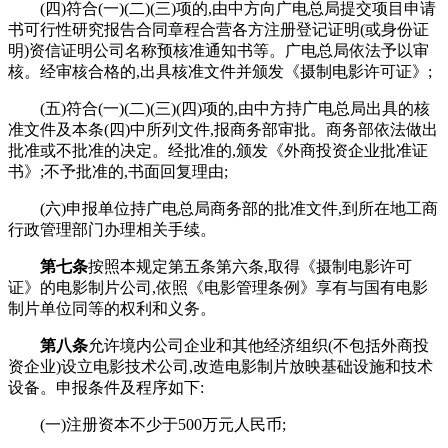
(四)符合(一)(二)(三)项的,由中方向广电总局提交项目申请
书可行性研究报告合同章程合营各方注册登记证明(或身份证
明)资信证明公司名称预核准通知书等。广电总局依法予以审
核。经审核合格的,出具核准文件并颁发《摄制电影许可证》;
(五)符合(一)(二)(三)(四)项的,由中方持广电总局出具的核
准文件及本条(四)中所列文件,报商务部审批。商务部依法做出
批准或不批准的决定。经批准的,颁发《外商投资企业批准证
书》;不予批准的,书面回复理由;
(六)申报单位持广电总局商务部的批准文件,到所在地工商
行政管理部门办理相关手续。
第七条
按照本规定第五条第六条,取得《摄制电影许可
证》的电影制片公司,依照《电影管理条例》享有与国有电影
制片单位同等的权利和义务。
第八条
允许境内公司企业和其他经济组织(不包括外商投
资企业)设立电影技术公司,改造电影制片放映基础设施和技术
设备。申报条件及程序如下:
(一)注册资本不少于500万元人民币;