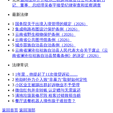
记、董事、总经理吴春宇接受纪律审查和监察调查
最新法律
1
国务院关于出境入境管理的规定（2026）
2
集成电路布图设计保护条例（2026）
3
云南省野生植物保护条例（2026）
4
云南省公共图书馆条例（2026）
5
城步苗族自治县自治条例（2026）
6
云南省澜沧拉祜族自治县人民代表大会关于废止《云
南省澜沧拉祜族自治县禁毒条例》的决定（2026）
法律常识
1
1年里，他提起了11次借贷诉讼……
2
抢劫时外力介入致“非暴力”取财如何定性
3
小区业主被踢出群起诉物业不予受理
4
微信红包并非转账 认定赠与无需返还
5
满地垃圾装修尽毁 租客过错致损当赔
6
餐厅送餐机器人撞伤孩子谁担责？
返回首页
返回顶部