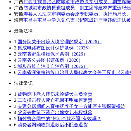
广西
广西壮族自治区防城港市政协原党组成员、副主席陈
广西
防城港市政协原党组成员、副主席陈建林严重违纪违
安徽
寿县人民法院审判委员会原专职委员、执行局局长、
海南
屯昌县屯昌中学原党总支书记陈成进严重违纪违法被
最新法律
1
国务院关于出境入境管理的规定（2026）
2
集成电路布图设计保护条例（2026）
3
云南省野生植物保护条例（2026）
4
云南省公共图书馆条例（2026）
5
城步苗族自治县自治条例（2026）
6
云南省澜沧拉祜族自治县人民代表大会关于废止《云南省
法律常识
1
被狗惊吓老人摔伤未拴链犬主负全责
2
二次撞击行人死亡死因不明如何定责
3
夫妻分居期间未直接抚养子女一方能否主张探望权益
4
父亲去世留下遗产出嫁女儿有权继承
5
预付费合同中的“超期余款不退”有效吗？
6
消费者网购收到退款后不配合退货