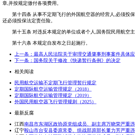
章,并按规定缴付各项费用。
第十四条 从事不定期飞行的外国航空器的经营人,必须投
还必须投保法定责任险。
第十五条 对违反本规定的单位或者个人,国务院民用航空
第十六条 本规定自发布之日起施行。
上一条：最高人民法院关于审理交通肇事刑事案件具体应
下一条：国务院关于修改《快递暂行条例》的决定
相关阅读
民用航空运输不定期飞行管理暂行规定
定期国际航空运输管理规定（2018）
定期国际航空运输管理规定（2019）
外国民用航空器飞行管理规则（2025）
最新反腐
江西
南昌市东湖区政协原党组成员、副主席万晓荣严重违
辽宁
鞍山市台安县委原常委、统战部原部长董力芳严重违