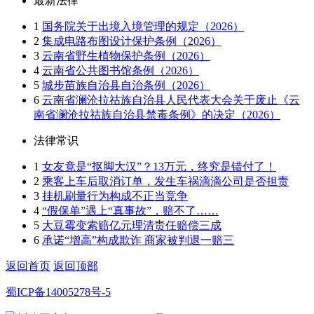
最新法律
1
国务院关于出境入境管理的规定（2026）
2
集成电路布图设计保护条例（2026）
3
云南省野生植物保护条例（2026）
4
云南省公共图书馆条例（2026）
5
城步苗族自治县自治条例（2026）
6
云南省澜沧拉祜族自治县人民代表大会关于废止《云
南省澜沧拉祜族自治县禁毒条例》的决定（2026）
法律常识
1
女友竟是“抠脚大汉”？13万元，终究是错付了！
2
乘客上车后取消订单，发生车祸滴滴公司是否担责
3
挂机刷量行为构成不正当竞争
4
“假保单”遇上“真事故”，赔不了……
5
大豆霉变索赔亿元理清责任赔偿三成
6
承诺“增高”构成欺诈 商家被判退一赔三
返回首页
返回顶部
蜀ICP备14005278号-5