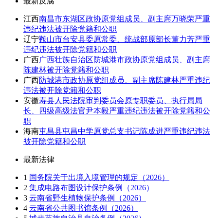
最新反腐
江西
南昌市东湖区政协原党组成员、副主席万晓荣严重
违纪违法被开除党籍和公职
辽宁
鞍山市台安县委原常委、统战部原部长董力芳严重
违纪违法被开除党籍和公职
广西
广西壮族自治区防城港市政协原党组成员、副主席
陈建林被开除党籍和公职
广西
防城港市政协原党组成员、副主席陈建林严重违纪
违法被开除党籍和公职
安徽
寿县人民法院审判委员会原专职委员、执行局局
长、四级高级法官尹本毅严重违纪违法被开除党籍和公
职
海南
屯昌县屯昌中学原党总支书记陈成进严重违纪违法
被开除党籍和公职
最新法律
1
国务院关于出境入境管理的规定（2026）
2
集成电路布图设计保护条例（2026）
3
云南省野生植物保护条例（2026）
4
云南省公共图书馆条例（2026）