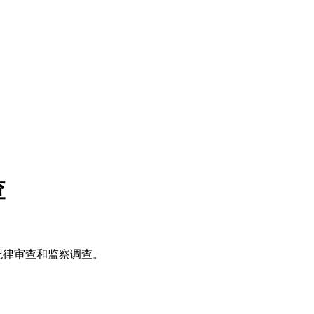
查
纪律审查和监察调查。