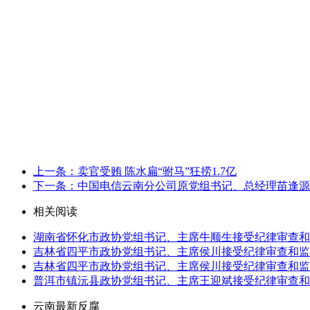
上一条：卖官受贿 陈水扁“驸马”狂捞1.7亿
下一条：中国电信云南分公司原党组书记、总经理苗逢源
相关阅读
湖南省怀化市政协党组书记、主席牛顺生接受纪律审查和
吉林省四平市政协党组书记、主席侯川接受纪律审查和监
吉林省四平市政协党组书记、主席侯川接受纪律审查和监
普洱市镇沅县政协党组书记、主席王迎斌接受纪律审查和
云南最新反腐