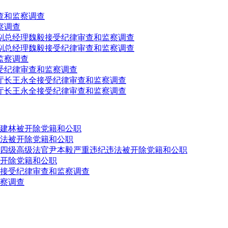
查和监察调查
察调查
副总经理魏毅接受纪律审查和监察调查
副总经理魏毅接受纪律审查和监察调查
监察调查
受纪律审查和监察调查
厅长王永全接受纪律审查和监察调查
厅长王永全接受纪律审查和监察调查
建林被开除党籍和公职
法被开除党籍和公职
四级高级法官尹本毅严重违纪违法被开除党籍和公职
开除党籍和公职
接受纪律审查和监察调查
察调查