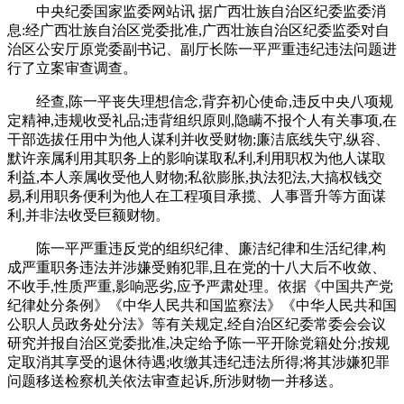
中央纪委国家监委网站讯 据广西壮族自治区纪委监委消
息:经广西壮族自治区党委批准,广西壮族自治区纪委监委对自
治区公安厅原党委副书记、副厅长陈一平严重违纪违法问题进
行了立案审查调查。
经查,陈一平丧失理想信念,背弃初心使命,违反中央八项规
定精神,违规收受礼品;违背组织原则,隐瞒不报个人有关事项,在
干部选拔任用中为他人谋利并收受财物;廉洁底线失守,纵容、
默许亲属利用其职务上的影响谋取私利,利用职权为他人谋取
利益,本人亲属收受他人财物;私欲膨胀,执法犯法,大搞权钱交
易,利用职务便利为他人在工程项目承揽、人事晋升等方面谋
利,并非法收受巨额财物。
陈一平严重违反党的组织纪律、廉洁纪律和生活纪律,构
成严重职务违法并涉嫌受贿犯罪,且在党的十八大后不收敛、
不收手,性质严重,影响恶劣,应予严肃处理。依据《中国共产党
纪律处分条例》《中华人民共和国监察法》《中华人民共和国
公职人员政务处分法》等有关规定,经自治区纪委常委会会议
研究并报自治区党委批准,决定给予陈一平开除党籍处分;按规
定取消其享受的退休待遇;收缴其违纪违法所得;将其涉嫌犯罪
问题移送检察机关依法审查起诉,所涉财物一并移送。