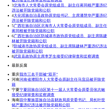
毓川接受纪律审查和监察调查
3
北海市人大常委会原党组成员、副主任蒋同根严重违纪
违法被开除党籍和公职
4
大化瑶族自治县政协原党组书记、主席潘慧华严重违纪
违法被开除党籍和公职
5
广西壮族自治区北海市人大常委会原党组成员、副主任
蒋同根被开除党籍和公职
6
广西壮族自治区防城港市政协原党组成员、副主席陈建
林被开除党籍和公职
7
防城港市政协原党组成员、副主席陈建林严重违纪违法
被开除党籍和公职
8
武宣县政协原主席李芝生接受纪律审查和监察调查
最新反腐
重庆
我市三名干部被“双开”
河南
河南省濮阳市人大常委会原副主任马宜品被开除党
籍
宁夏
宁夏回族自治区第十一届人大常委会原委员张志敏
接受纪律审查和监察调查
海南
琼中黎族苗族自治县财政局原党委书记、局长叶世
铭严重违纪违法被开除党籍和公职