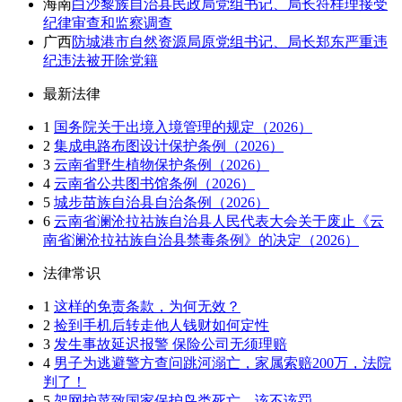
海南
白沙黎族自治县民政局党组书记、局长符桂理接受
纪律审查和监察调查
广西
防城港市自然资源局原党组书记、局长郑东严重违
纪违法被开除党籍
最新法律
1
国务院关于出境入境管理的规定（2026）
2
集成电路布图设计保护条例（2026）
3
云南省野生植物保护条例（2026）
4
云南省公共图书馆条例（2026）
5
城步苗族自治县自治条例（2026）
6
云南省澜沧拉祜族自治县人民代表大会关于废止《云
南省澜沧拉祜族自治县禁毒条例》的决定（2026）
法律常识
1
这样的免责条款，为何无效？
2
捡到手机后转走他人钱财如何定性
3
发生事故延迟报警 保险公司无须理赔
4
男子为逃避警方查问跳河溺亡，家属索赔200万，法院
判了！
5
架网护菜致国家保护鸟类死亡，该不该罚