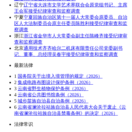
辽宁
辽宁省大连市文学艺术界联合会原党组书记、主席
王会军接受纪律审查和监察调查
宁夏
宁夏回族自治区第十一届人大常委会原委员、自治
区人大法制委员会原主任委员陈胜利接受纪律审查和监
察调查
浙江
浙江省金华市人大常委会副主任陈峰齐接受纪律审
查和监察调查
北京
通用技术齐齐哈尔二机床有限责任公司党委副书
记、董事、总经理吴春宇接受纪律审查和监察调查
最新法律
1
国务院关于出境入境管理的规定（2026）
2
集成电路布图设计保护条例（2026）
3
云南省野生植物保护条例（2026）
4
云南省公共图书馆条例（2026）
5
城步苗族自治县自治条例（2026）
6
云南省澜沧拉祜族自治县人民代表大会关于废止《云
南省澜沧拉祜族自治县禁毒条例》的决定（2026）
法律常识