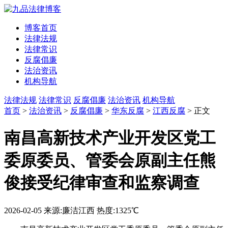
博客首页
法律法规
法律常识
反腐倡廉
法治资讯
机构导航
法律法规
法律常识
反腐倡廉
法治资讯
机构导航
首页
>
法治资讯
>
反腐倡廉
>
华东反腐
>
江西反腐
> 正文
南昌高新技术产业开发区党工
委原委员、管委会原副主任熊
俊接受纪律审查和监察调查
2026-02-05
来源:廉洁江西
热度:1325℃