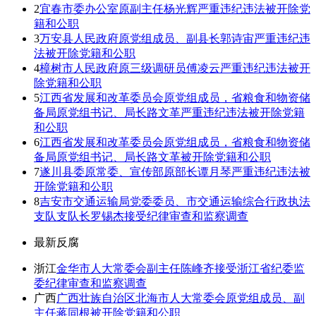
2
宜春市委办公室原副主任杨光辉严重违纪违法被开除党
籍和公职
3
万安县人民政府原党组成员、副县长郭诗宙严重违纪违
法被开除党籍和公职
4
樟树市人民政府原三级调研员傅凌云严重违纪违法被开
除党籍和公职
5
江西省发展和改革委员会原党组成员，省粮食和物资储
备局原党组书记、局长路文革严重违纪违法被开除党籍
和公职
6
江西省发展和改革委员会原党组成员，省粮食和物资储
备局原党组书记、局长路文革被开除党籍和公职
7
遂川县委原常委、宣传部原部长谭月琴严重违纪违法被
开除党籍和公职
8
吉安市交通运输局党委委员、市交通运输综合行政执法
支队支队长罗锡杰接受纪律审查和监察调查
最新反腐
浙江
金华市人大常委会副主任陈峰齐接受浙江省纪委监
委纪律审查和监察调查
广西
广西壮族自治区北海市人大常委会原党组成员、副
主任蒋同根被开除党籍和公职