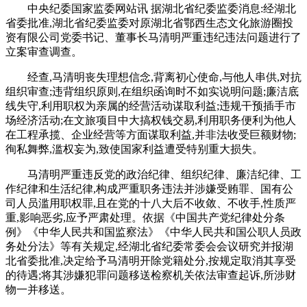
中央纪委国家监委网站讯 据湖北省纪委监委消息:经湖北
省委批准,湖北省纪委监委对原湖北省鄂西生态文化旅游圈投
资有限公司党委书记、董事长马清明严重违纪违法问题进行了
立案审查调查。
经查,马清明丧失理想信念,背离初心使命,与他人串供,对抗
组织审查;违背组织原则,在组织函询时不如实说明问题;廉洁底
线失守,利用职权为亲属的经营活动谋取利益;违规干预插手市
场经济活动;在文旅项目中大搞权钱交易,利用职务便利为他人
在工程承揽、企业经营等方面谋取利益,并非法收受巨额财物;
徇私舞弊,滥权妄为,致使国家利益遭受特别重大损失。
马清明严重违反党的政治纪律、组织纪律、廉洁纪律、工
作纪律和生活纪律,构成严重职务违法并涉嫌受贿罪、国有公
司人员滥用职权罪,且在党的十八大后不收敛、不收手,性质严
重,影响恶劣,应予严肃处理。依据《中国共产党纪律处分条
例》《中华人民共和国监察法》《中华人民共和国公职人员政
务处分法》等有关规定,经湖北省纪委常委会会议研究并报湖
北省委批准,决定给予马清明开除党籍处分,按规定取消其享受
的待遇;将其涉嫌犯罪问题移送检察机关依法审查起诉,所涉财
物一并移送。