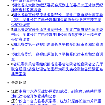
律审查和监察调查
3
湖北省人大财政经济委员会原副主任委员龙正才接受纪
律审查和监察调查
4
湖北省委宣传部原常务副部长、湖北广播电视台原党委
书记、湖北长江广电传媒集团公司原党委书记王茂亮接
受监察调查
5
湖北省委宣传部原常务副部长、湖北广播电视台原党委
书记、湖北长江广电传媒集团公司原党委书记王茂亮接
受监察调查
6
湖北省委第一巡视组原组长李平接受纪律审查和监察调
查
7
湖北省委第一巡视组原组长李平接受纪律审查和监察调
查
8
省纪委机关省委组织部省监委省法院省检察院省公安厅
联合通报7起查处诬告陷害行为和失实检举控告澄清正名
典型案例
最新反腐
江西
南昌市东湖区政协原党组成员、副主席万晓荣严重
违纪违法被开除党籍和公职
辽宁
鞍山市台安县委原常委、统战部原部长董力芳严重