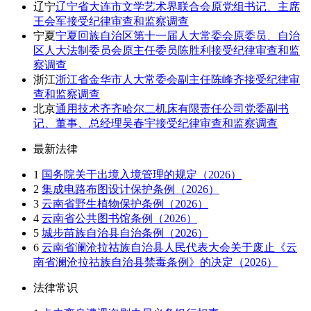
辽宁
辽宁省大连市文学艺术界联合会原党组书记、主席
王会军接受纪律审查和监察调查
宁夏
宁夏回族自治区第十一届人大常委会原委员、自治
区人大法制委员会原主任委员陈胜利接受纪律审查和监
察调查
浙江
浙江省金华市人大常委会副主任陈峰齐接受纪律审
查和监察调查
北京
通用技术齐齐哈尔二机床有限责任公司党委副书
记、董事、总经理吴春宇接受纪律审查和监察调查
最新法律
1
国务院关于出境入境管理的规定（2026）
2
集成电路布图设计保护条例（2026）
3
云南省野生植物保护条例（2026）
4
云南省公共图书馆条例（2026）
5
城步苗族自治县自治条例（2026）
6
云南省澜沧拉祜族自治县人民代表大会关于废止《云
南省澜沧拉祜族自治县禁毒条例》的决定（2026）
法律常识