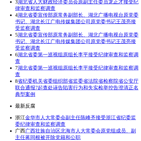
3
湖北省人大财政经济委员会原副主任委员龙正才接受纪
律审查和监察调查
4
湖北省委宣传部原常务副部长、湖北广播电视台原党委
书记、湖北长江广电传媒集团公司原党委书记王茂亮接
受监察调查
5
湖北省委宣传部原常务副部长、湖北广播电视台原党委
书记、湖北长江广电传媒集团公司原党委书记王茂亮接
受监察调查
6
湖北省委第一巡视组原组长李平接受纪律审查和监察调
查
7
湖北省委第一巡视组原组长李平接受纪律审查和监察调
查
8
省纪委机关省委组织部省监委省法院省检察院省公安厅
联合通报7起查处诬告陷害行为和失实检举控告澄清正名
典型案例
最新反腐
浙江
金华市人大常委会副主任陈峰齐接受浙江省纪委监
委纪律审查和监察调查
广西
广西壮族自治区北海市人大常委会原党组成员、副
主任蒋同根被开除党籍和公职