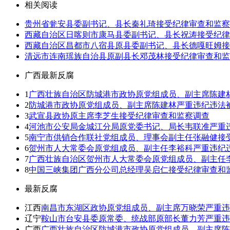
相关阅读
贵州省瓮安县委副书记、县长秦礼琦接受纪律审查和监察
西藏自治区日喀则市康马县委副书记、县长祝涛接受纪律
西藏自治区昌都市八宿县原县委副书记、县长德嘎旺姆接
清远市连南瑶族自治县原副县长邓茂林接受纪律审查和监
广西最新反腐
1
广西壮族自治区防城港市政协原党组成员、副主席陈建
2
防城港市政协原党组成员、副主席陈建林严重违纪违法
3
武宣县政协原主席李芝生接受纪律审查和监察调查
4
河池市公安局金城江分局原党委书记、局长韦联准严重
5
南宁市供销合作联社党组成员、理事会副主任张融健接
6
贺州市人大常委会原党组成员、副主任李裕科严重违纪
7
广西壮族自治区贺州市人大常委会原党组成员、副主任
8
中国三峡集团广西分公司总经理吴启仁接受纪律审查和
最新反腐
江西
南昌市东湖区政协原党组成员、副主席万晓荣严重违
辽宁
鞍山市台安县委原常委、统战部原部长董力芳严重违
广西
广西壮族自治区防城港市政协原党组成员、副主席陈