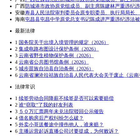
广西
防城港市政协原党组成员、副主席陈建林严重违纪违
安徽
寿县人民法院审判委员会原专职委员、执行局局长、
海南
屯昌县屯昌中学原党总支书记陈成进严重违纪违法被
最新法律
1
国务院关于出境入境管理的规定（2026）
2
集成电路布图设计保护条例（2026）
3
云南省野生植物保护条例（2026）
4
云南省公共图书馆条例（2026）
5
城步苗族自治县自治条例（2026）
6
云南省澜沧拉祜族自治县人民代表大会关于废止《云南省
法律常识
1
续签劳动合同降薪不续签是否可以索要赔偿
2
谁“窃取”了我的好友列表
3
５０万汇票两年未兑法院驳回公示催告
4
借名购房后产权纠纷怎么破？
5
外卖小哥送餐途中撞伤他人，谁来赔？
6
主播运营起诉直播公司讨要提成，为何败诉？