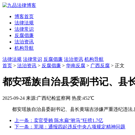
博客首页
法律法规
法律常识
反腐倡廉
法治资讯
机构导航
法律法规
法律常识
反腐倡廉
法治资讯
机构导航
首页
>
法治资讯
>
反腐倡廉
>
华南反腐
>
广西反腐
> 正文
都安瑶族自治县委副书记、县
2025-09-24
来源:广西纪检监察网
热度:452℃
都安瑶族自治县委副书记、县长黄瑞吉涉嫌严重违纪违法
上一条：卖官受贿 陈水扁“驸马”狂捞1.7亿
下一条：芜湖：通报四起违反中央八项规定精神问题