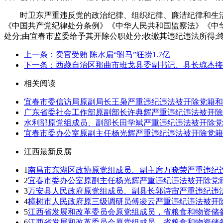
时卫东严重违反党的政治纪律、组织纪律、廉洁纪律和生活
《中国共产党纪律处分条例》《中华人民共和国监察法》《中华
处分;由宜春市监委给予其开除公职处分;收缴其违纪违法所得
上一条：卖官受贿 陈水扁“驸马”狂捞1.7亿
下一条：西藏自治区那曲市班戈县委副书记、县长琼杰接
相关阅读
宜春市委信访局原副局长王枭严重违纪违法被开除党籍和
广东省委社会工作部原副部长许典辉严重违纪违法被开除
水利部原党组成员、副部长田学斌严重违纪违法被开除党
宜春市委办公室原副主任杨光辉严重违纪违法被开除党籍
江西最新反腐
1
南昌市东湖区政协原党组成员、副主席万晓荣严重违纪
2
宜春市委办公室原副主任杨光辉严重违纪违法被开除党
3
万安县人民政府原党组成员、副县长郭诗宙严重违纪违
4
樟树市人民政府原三级调研员傅凌云严重违纪违法被开
5
江西省发展和改革委员会原党组成员，省粮食和物资储
6
江西省发展和改革委员会原党组成员，省粮食和物资储