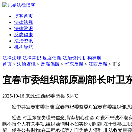
博客首页
法律法规
法律常识
反腐倡廉
法治资讯
机构导航
法律法规
法律常识
反腐倡廉
法治资讯
机构导航
首页
>
法治资讯
>
反腐倡廉
>
华东反腐
>
江西反腐
> 正文
宜春市委组织部原副部长时卫
2025-10-16
来源:江西纪委
热度:514℃
经中共宜春市委批准,宜春市纪委监委对宜春市委组织部
经查,时卫东丧失理想信念,背弃初心使命,对党不忠诚不老
瞒不报个人有关事项,组织函询时不如实说明问题,在干部职工职
留、侵吞公共财物;在工程承揽等方面为他人谋利,非法收受巨