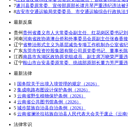
7
遂川县委原常委、宣传部原部长谭月琴严重违纪违法被
8
吉安市交通运输局党委委员、市交通运输综合行政执法
最新反腐
贵州
贵州省遵义市人大常委会副主任、红花岗区委书记刘
河南
河南省政协港澳台侨和外事委员会原副主任张春香接
辽宁
省整治形式主义为基层减负专项工作机制办公室省纪
广东
东莞市投资控股集团有限公司原党委书记、董事长陈
江西
南昌市东湖区政协原党组成员、副主席万晓荣严重违
辽宁
鞍山市台安县委原常委、统战部原部长董力芳严重违
最新法律
1
国务院关于出境入境管理的规定（2026）
2
集成电路布图设计保护条例（2026）
3
云南省野生植物保护条例（2026）
4
云南省公共图书馆条例（2026）
5
城步苗族自治县自治条例（2026）
6
云南省澜沧拉祜族自治县人民代表大会关于废止《云南省
法律常识