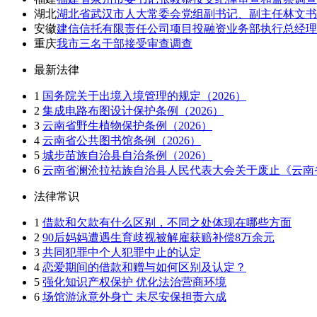
湖北
湖北省武汉市人大常委会党组副书记、副主任林文书
安徽
建信信托有限责任公司项目投融资业务部执行总经理
重庆
我市三名干部接受审查调查
最新法律
1
国务院关于出境入境管理的规定（2026）
2
集成电路布图设计保护条例（2026）
3
云南省野生植物保护条例（2026）
4
云南省公共图书馆条例（2026）
5
城步苗族自治县自治条例（2026）
6
云南省澜沧拉祜族自治县人民代表大会关于废止《云南省
法律常识
1
借款和欠款有什么区别，不同之处体现在哪些方面
2
90后妈妈遭遇生育歧视被解雇获赔补偿8万余元
3
共同犯罪中个人犯罪中止的认定
4
恋爱期间的借款和赠与如何区别及认定？
5
强化知识产权保护 优化法治营商环境
6
场馆游泳意外身亡 未尽安保担责六成