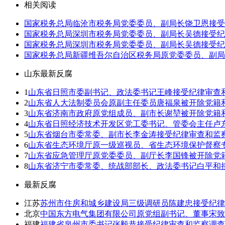
相关阅读
国家税务总局临沧市税务局党委委员、副局长饶卫恩接受
国家税务总局深圳市税务局党委委员、副局长吴德接受纪
国家税务总局深圳市税务局党委委员、副局长吴德接受纪
国家税务总局新疆维吾尔自治区税务局原党委委员、副局
山东最新反腐
1
山东省日照市委副书记、政法委书记王峰接受纪律审查
2
山东省人大法制委员会原副主任委员唐福泉被开除党籍
3
山东省济南市政府原党组成员、副市长谢堃被开除党籍
4
山东省日照经济技术开发区党工委书记、管委会主任卢
5
山东省烟台市委常委、副市长李金涛接受纪律审查和监
6
山东省生态环境厅原一级巡视员、省生态环境保护督察
7
山东省应急管理厅原党委委员、副厅长李国锋被开除党
8
山东省济宁市委常委、统战部部长、政法委书记白平和
最新反腐
江苏
苏州市住房和城乡建设局三级调研员陈建忠接受纪律
北京
中国东方电气集团有限公司原党组副书记、董事宋
福建
福建省泉州市委书记张毅恭接受纪律审查和监察调查