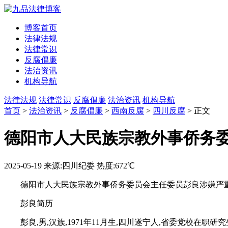
博客首页
法律法规
法律常识
反腐倡廉
法治资讯
机构导航
法律法规
法律常识
反腐倡廉
法治资讯
机构导航
首页
>
法治资讯
>
反腐倡廉
>
西南反腐
>
四川反腐
> 正文
德阳市人大民族宗教外事侨务
2025-05-19
来源:四川纪委
热度:672℃
德阳市人大民族宗教外事侨务委员会主任委员彭良涉嫌严
彭良简历
彭良,男,汉族,1971年11月生,四川遂宁人,省委党校在职研究