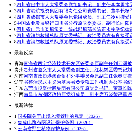
2
四川省巴中市人大常委会党组副书记、副主任李本勇接
3
四川省港航投资集团有限责任公司党委书记、董事长杨
4
四川省成都市人大常委会原党组成员、副主任冷刚接受
5
中国农业发展银行四川省分行原党委委员、副行长向阳
6
四川省广元市委原常委、统战部原部长陈正永接受纪律
7
四川省消防救援总队原党委书记、政治委员农有良接受
8
四川省消防救援总队原党委书记、政治委员农有良接受
最新反腐
青海
青海省西宁经济技术开发区管委会原副主任刘云洲被
贵州
贵州省遵义市人大常委会副主任、红花岗区委书记刘
河南
河南省政协港澳台侨和外事委员会原副主任张春香接
辽宁
省整治形式主义为基层减负专项工作机制办公室省纪
广东
东莞市投资控股集团有限公司原党委书记、董事长陈
江西
南昌市东湖区政协原党组成员、副主席万晓荣严重违
最新法律
1
国务院关于出境入境管理的规定（2026）
2
集成电路布图设计保护条例（2026）
3
云南省野生植物保护条例（2026）