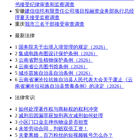
书接受纪律审查和监察调查
安徽
建信信托有限责任公司项目投融资业务部执行总经
理夏天接受监察调查
重庆
我市三名干部接受审查调查
最新法律
1
国务院关于出境入境管理的规定（2026）
2
集成电路布图设计保护条例（2026）
3
云南省野生植物保护条例（2026）
4
云南省公共图书馆条例（2026）
5
城步苗族自治县自治条例（2026）
6
云南省澜沧拉祜族自治县人民代表大会关于废止《云
南省澜沧拉祜族自治县禁毒条例》的决定（2026）
法律常识
1
如何处理著作权与商标权的权利冲突
2
减刑后因漏罪获加刑再次减刑如何处理
3
小区门口业主摔伤物业是否担责
4
未签劳动合同，判赔双倍工资！
5
夫妻离婚，百万粉丝的短视频账号怎么办？