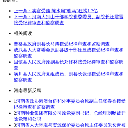
察调查。
上一条：卖官受贿 陈水扁“驸马”狂捞1.7亿
下一条：河南大别山干部学院党委委员、副院长汪震雷
接受纪律审查和监察调查
相关阅读
普格县政府副县长马涛接受纪律审查和监察调查
成武县人大常委会原副县级干部徐显成接受纪律审查和
监察调查
固镇县人民政府原副县长郑修林接受纪律审查和监察调
查
潢川县人民政府党组成员、副县长张强接受纪律审查和
监察调查
河南最新反腐
1
河南省政协港澳台侨和外事委员会原副主任张春香接受
纪律审查和监察调查
2
河南种业集团有限公司原党委副书记、总经理刘旸被开
除党籍和公职
3
河南省人大环境与资源保护委员会原主任委员朱长青被