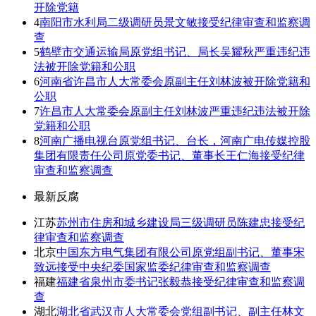
开除党籍
4
南阳市水利局二级调研员景文敏接受纪律审查和监察调
查
5
鹤壁市交通运输局原党组书记、局长吴耀秋严重违纪违
法被开除党籍和公职
6
河南省许昌市人大常委会原副主任刘林波被开除党籍和
公职
7
许昌市人大常委会原副主任刘林波严重违纪违法被开除
党籍和公职
8
河南广播电视台原党组书记、台长，河南广电传媒控股
集团有限责任公司原党委书记、董事长王仁海接受纪律
审查和监察调查
最新反腐
江苏
苏州市住房和城乡建设局三级调研员陈建忠接受纪
律审查和监察调查
北京
中国东方电气集团有限公司原党组副书记、董事宋
致远接受中央纪委国家监委纪律审查和监察调查
福建
福建省泉州市委书记张毅恭接受纪律审查和监察调
查
湖北
湖北省武汉市人大常委会党组副书记、副主任林文