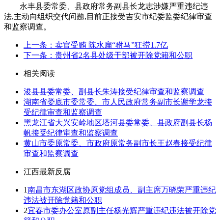
永丰县委常委、县政府常务副县长龙志涉嫌严重违纪违
法,主动向组织交代问题,目前正接受吉安市纪委监委纪律审查
和监察调查。
上一条：卖官受贿 陈水扁“驸马”狂捞1.7亿
下一条：贵州省2名县处级干部被开除党籍和公职
相关阅读
浚县县委常委、副县长朱涛接受纪律审查和监察调查
湖南省娄底市委常委、市人民政府常务副市长谢学龙接
受纪律审查和监察调查
黑龙江省大兴安岭地区塔河县委常委、县政府副县长杨
帆接受纪律审查和监察调查
黄山市委原常委、市政府原常务副市长王赵春接受纪律
审查和监察调查
江西最新反腐
1
南昌市东湖区政协原党组成员、副主席万晓荣严重违纪
违法被开除党籍和公职
2
宜春市委办公室原副主任杨光辉严重违纪违法被开除党