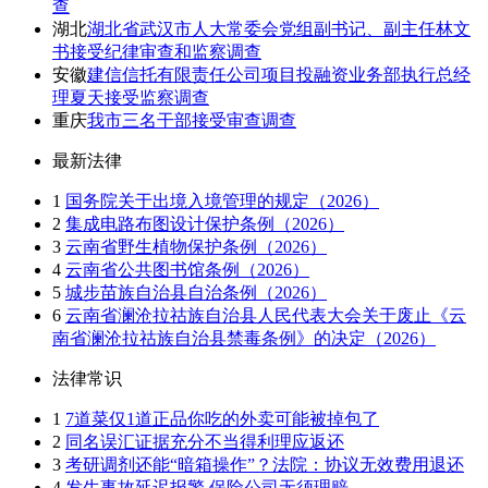
查
湖北
湖北省武汉市人大常委会党组副书记、副主任林文
书接受纪律审查和监察调查
安徽
建信信托有限责任公司项目投融资业务部执行总经
理夏天接受监察调查
重庆
我市三名干部接受审查调查
最新法律
1
国务院关于出境入境管理的规定（2026）
2
集成电路布图设计保护条例（2026）
3
云南省野生植物保护条例（2026）
4
云南省公共图书馆条例（2026）
5
城步苗族自治县自治条例（2026）
6
云南省澜沧拉祜族自治县人民代表大会关于废止《云
南省澜沧拉祜族自治县禁毒条例》的决定（2026）
法律常识
1
7道菜仅1道正品你吃的外卖可能被掉包了
2
同名误汇证据充分不当得利理应返还
3
考研调剂还能“暗箱操作”？法院：协议无效费用退还
4
发生事故延迟报警 保险公司无须理赔