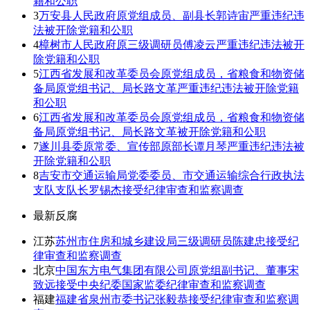
籍和公职
3
万安县人民政府原党组成员、副县长郭诗宙严重违纪违
法被开除党籍和公职
4
樟树市人民政府原三级调研员傅凌云严重违纪违法被开
除党籍和公职
5
江西省发展和改革委员会原党组成员，省粮食和物资储
备局原党组书记、局长路文革严重违纪违法被开除党籍
和公职
6
江西省发展和改革委员会原党组成员，省粮食和物资储
备局原党组书记、局长路文革被开除党籍和公职
7
遂川县委原常委、宣传部原部长谭月琴严重违纪违法被
开除党籍和公职
8
吉安市交通运输局党委委员、市交通运输综合行政执法
支队支队长罗锡杰接受纪律审查和监察调查
最新反腐
江苏
苏州市住房和城乡建设局三级调研员陈建忠接受纪
律审查和监察调查
北京
中国东方电气集团有限公司原党组副书记、董事宋
致远接受中央纪委国家监委纪律审查和监察调查
福建
福建省泉州市委书记张毅恭接受纪律审查和监察调