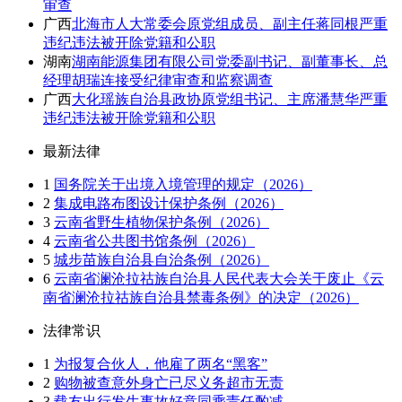
审查
广西
北海市人大常委会原党组成员、副主任蒋同根严重
违纪违法被开除党籍和公职
湖南
湖南能源集团有限公司党委副书记、副董事长、总
经理胡瑞连接受纪律审查和监察调查
广西
大化瑶族自治县政协原党组书记、主席潘慧华严重
违纪违法被开除党籍和公职
最新法律
1
国务院关于出境入境管理的规定（2026）
2
集成电路布图设计保护条例（2026）
3
云南省野生植物保护条例（2026）
4
云南省公共图书馆条例（2026）
5
城步苗族自治县自治条例（2026）
6
云南省澜沧拉祜族自治县人民代表大会关于废止《云
南省澜沧拉祜族自治县禁毒条例》的决定（2026）
法律常识
1
为报复合伙人，他雇了两名“黑客”
2
购物被查意外身亡已尽义务超市无责
3
载友出行发生事故好意同乘责任酌减