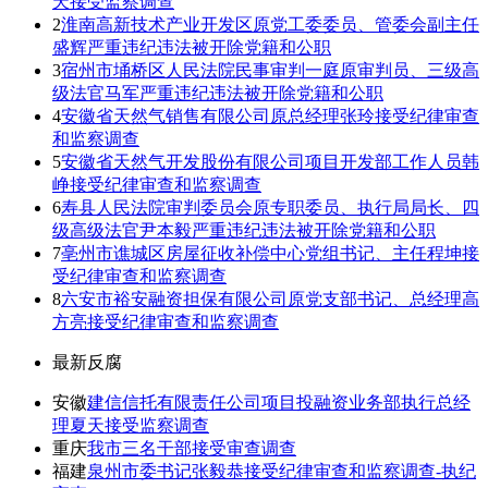
天接受监察调查
2
淮南高新技术产业开发区原党工委委员、管委会副主任
盛辉严重违纪违法被开除党籍和公职
3
宿州市埇桥区人民法院民事审判一庭原审判员、三级高
级法官马军严重违纪违法被开除党籍和公职
4
安徽省天然气销售有限公司原总经理张玲接受纪律审查
和监察调查
5
安徽省天然气开发股份有限公司项目开发部工作人员韩
峥接受纪律审查和监察调查
6
寿县人民法院审判委员会原专职委员、执行局局长、四
级高级法官尹本毅严重违纪违法被开除党籍和公职
7
亳州市谯城区房屋征收补偿中心党组书记、主任程坤接
受纪律审查和监察调查
8
六安市裕安融资担保有限公司原党支部书记、总经理高
方亮接受纪律审查和监察调查
最新反腐
安徽
建信信托有限责任公司项目投融资业务部执行总经
理夏天接受监察调查
重庆
我市三名干部接受审查调查
福建
泉州市委书记张毅恭接受纪律审查和监察调查-执纪