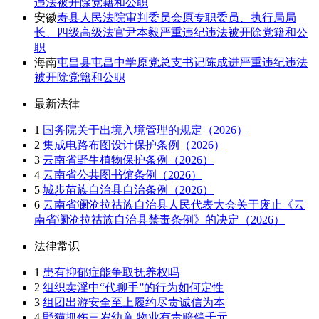
违法被开除党籍和公职
安徽
寿县人民法院审判委员会原专职委员、执行局局
长、四级高级法官尹本毅严重违纪违法被开除党籍和公
职
海南
屯昌县屯昌中学原党总支书记陈成进严重违纪违法
被开除党籍和公职
最新法律
1
国务院关于出境入境管理的规定（2026）
2
集成电路布图设计保护条例（2026）
3
云南省野生植物保护条例（2026）
4
云南省公共图书馆条例（2026）
5
城步苗族自治县自治条例（2026）
6
云南省澜沧拉祜族自治县人民代表大会关于废止《云
南省澜沧拉祜族自治县禁毒条例》的决定（2026）
法律常识
1
患有抑郁症能争取抚养权吗
2
组织卖淫中“代聊手”的行为如何定性
3
组团出游安全至上履约尽责诚信为本
4
野猫抓伤三岁幼童 物业有责赔偿千元