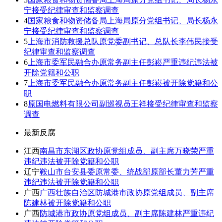
宁接受纪律审查和监察调查
4
国家粮食和物资储备局上海局原分党组书记、局长杨永
宁接受纪律审查和监察调查
5
上海市消防救援总队原党委副书记、总队长李伟民接受
纪律审查和监察调查
6
上海市委军民融合办原常务副主任彭崧严重违纪违法被
开除党籍和公职
7
上海市委军民融合办原常务副主任彭崧被开除党籍和公
职
8
原国电燃料有限公司副巡视员王祥接受纪律审查和监察
调查
最新反腐
江西
南昌市东湖区政协原党组成员、副主席万晓荣严重
违纪违法被开除党籍和公职
辽宁
鞍山市台安县委原常委、统战部原部长董力芳严重
违纪违法被开除党籍和公职
广西
广西壮族自治区防城港市政协原党组成员、副主席
陈建林被开除党籍和公职
广西
防城港市政协原党组成员、副主席陈建林严重违纪