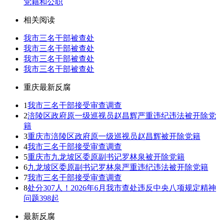
党籍和公职
相关阅读
我市三名干部被查处
我市三名干部被查处
我市三名干部被查处
我市三名干部被查处
重庆最新反腐
1
我市三名干部接受审查调查
2
涪陵区政府原一级巡视员赵昌辉严重违纪违法被开除党
籍
3
重庆市涪陵区政府原一级巡视员赵昌辉被开除党籍
4
我市三名干部接受审查调查
5
重庆市九龙坡区委原副书记罗林泉被开除党籍
6
九龙坡区委原副书记罗林泉严重违纪违法被开除党籍
7
我市三名干部接受审查调查
8
处分307人！2026年6月我市查处违反中央八项规定精神
问题398起
最新反腐