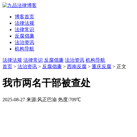
博客首页
法律法规
法律常识
反腐倡廉
法治资讯
机构导航
法律法规
法律常识
反腐倡廉
法治资讯
机构导航
首页
>
法治资讯
>
反腐倡廉
>
西南反腐
>
重庆反腐
> 正文
我市两名干部被查处
2025-08-27
来源:风正巴渝
热度:709℃