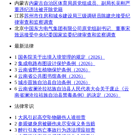
内蒙古
内蒙古自治区体育局原党组成员、副局长吴刚严
重违纪违法被开除党籍
江苏
苏州市住房和城乡建设局三级调研员陈建忠接受纪
律审查和监察调查
北京
中国东方电气集团有限公司原党组副书记、董事宋
致远接受中央纪委国家监委纪律审查和监察调查
最新法律
1
国务院关于出境入境管理的规定（2026）
2
集成电路布图设计保护条例（2026）
3
云南省野生植物保护条例（2026）
4
云南省公共图书馆条例（2026）
5
城步苗族自治县自治条例（2026）
6
云南省澜沧拉祜族自治县人民代表大会关于废止《云
南省澜沧拉祜族自治县禁毒条例》的决定（2026）
法律常识
1
大风引起高空坠物砸伤人谁担责
2
参观健身房被砸伤未尽安保义务当赔
3
醉行引发伤亡事故行为违法理应担责