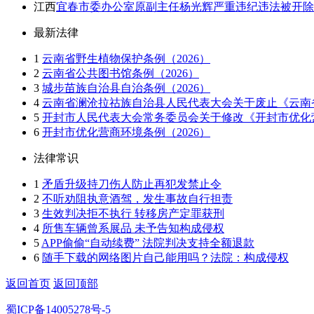
江西
宜春市委办公室原副主任杨光辉严重违纪违法被开除
最新法律
1
云南省野生植物保护条例（2026）
2
云南省公共图书馆条例（2026）
3
城步苗族自治县自治条例（2026）
4
云南省澜沧拉祜族自治县人民代表大会关于废止《云南省
5
开封市人民代表大会常务委员会关于修改《开封市优化营
6
开封市优化营商环境条例（2026）
法律常识
1
矛盾升级持刀伤人防止再犯发禁止令
2
不听劝阻执意酒驾，发生事故自行担责
3
生效判决拒不执行 转移房产定罪获刑
4
所售车辆曾系展品 未予告知构成侵权
5
APP偷偷“自动续费” 法院判决支持全额退款
6
随手下载的网络图片自己能用吗？法院：构成侵权
返回首页
返回顶部
蜀ICP备14005278号-5