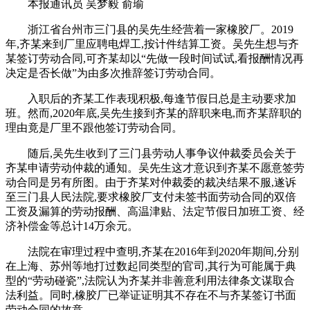
本报通讯员 吴梦毅 俞瑜
浙江省台州市三门县的吴先生经营着一家橡胶厂。2019
年,齐某来到厂里应聘电焊工,按计件结算工资。吴先生想与齐
某签订劳动合同,可齐某却以“先做一段时间试试,看报酬情况再
决定是否长做”为由多次推辞签订劳动合同。
入职后的齐某工作表现积极,每逢节假日总是主动要求加
班。然而,2020年底,吴先生接到齐某的辞职来电,而齐某辞职的
理由竟是厂里不跟他签订劳动合同。
随后,吴先生收到了三门县劳动人事争议仲裁委员会关于
齐某申请劳动仲裁的通知。吴先生这才意识到齐某不愿意签劳
动合同是另有所图。由于齐某对仲裁委的裁决结果不服,遂诉
至三门县人民法院,要求橡胶厂支付未签书面劳动合同的双倍
工资及漏算的劳动报酬、高温津贴、法定节假日加班工资、经
济补偿金等总计14万余元。
法院在审理过程中查明,齐某在2016年到2020年期间,分别
在上海、苏州等地打过数起同类型的官司,其行为可能属于典
型的“劳动碰瓷”,法院认为齐某并非善意利用法律条文谋取合
法利益。同时,橡胶厂已举证证明其不存在不与齐某签订书面
劳动合同的故意。