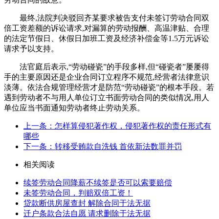
最终,法院判决驳回齐某要求被告支付未签订劳动合同双
倍工资差额的诉讼请求,对漏算的劳动报酬、高温津贴、合理
的法定节假日、休假日加班工资及经济补偿金等1.5万元诉讼
请求予以支持。
法官庭后表示,“劳动碰瓷”的手段多样,但“碰瓷者”屡屡得
手的主要原因还是企业合同订立程序不规范,经营者法律意识
淡薄。依法合规管理经营才是防范“劳动碰瓷”的根本手段。若
遇到劳动者不与用人单位订立书面劳动合同的类似情况,用人
单位应当书面通知劳动者终止劳动关系。
上一条：怎样算侵犯著作权，侵犯著作权的责任形式有
哪些
下一条：转移受贿款自洗钱 首依新法数罪并罚
相关阅读
续签劳动合同降薪不续签是否可以索要赔偿
未签劳动合同，判赔双倍工资！
贷款断供房屋查封 解除合同于法无据
迁户条款合法自愿 请求删除于法无据