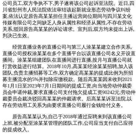
公司员工,双方争执不下,男子遂将该公司起诉至法院。近日,四
川省彭州市人民法院依法审结该起新就业形态劳动争议纠纷
案,依法认定原告高某某担任主播运营岗位期间与四川某文化
传媒有限公司之间缺乏人身从属性和经济从属性,不存在劳动
关系,驳回原告高某某的诉讼请求。宣判后,双方均未提出上诉,
判决已生效。
经营直播业务的直播公司与第三人涂某某建立合作关系,
直播公司授权涂某某在多个直播平台以该直播公司名义开设直
播间。涂某某组建团队在直播间进行直播,按月与直播公司就
打赏收益进行结算。2018年10月,高某某经涂某某招聘,加入该
团队,负责主播招募等工作,双方确定高某某的提成比例为所招
募主播流水的5%并扣除应缴税款。随后高某某因未收到2021
年1月1日至2023年7月1日期间的提成工资,向当地劳动仲裁委
员会申请仲裁,要求直播公司支付拖欠提成工资90242元,劳动仲
裁委员会裁决驳回高某某的仲裁请求。后高某某诉至法院,以
存在劳动用工关系为由要求直播公司履行金钱给付义务。
原告高某某认为,自己于2018年通过应聘来到该直播公司
上班,被分配至涂某某管理的团队工作,公司应当支付自己应得
的提成收入。