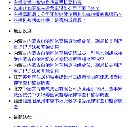
主播直播带货销售仿冒手机要担责
以租代购买车来运营车退给公司还要还贷？
主播离职后，公司还能继续使用其出镜拍摄的视频吗？
热播剧被切条传播，是否构成侵权？
最新反腐
内蒙古
内蒙古自治区体育局原党组成员、副局长吴刚严
重违纪违法被开除党籍
内蒙古
内蒙古自治区体育局党组成员、副局长刘胡成接
受内蒙古自治区纪委监委纪律审查和监察调查
内蒙古
内蒙古自治区体育局原党组成员、副局长吴刚严
重违纪违法被开除党籍
江苏
苏州市住房和城乡建设局三级调研员陈建忠接受纪
律审查和监察调查
北京
中国东方电气集团有限公司原党组副书记、董事宋
致远接受中央纪委国家监委纪律审查和监察调查
福建
福建省泉州市委书记张毅恭接受纪律审查和监察调
查
最新法律