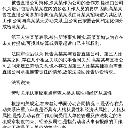
被告直播公司辩称,涂某某作为公司的合作方,提出由公司
代为培训包括高某某在内的多名工作人员的要求,因此高某某
曾在直播公司参加培训,但高某某系由涂某某招聘进入其团队
工作,公司与高某某无劳动关系,且公司已按照合同约定比例分
成给涂某某。
第三人涂某某表示,被告所述事实属实,高某某如认为存在
未支付提成,可找其结算或另案起诉自己主张权利。
法院审理后认为,原告高某某与被告直播公司、第三人涂
某某之间,存在几个相互关联的民事合同关系,高某某与直播公
司之间未建立劳动关系,也不存在因第三人涂某某挂靠而需要
直播公司承担连带责任的情形,故依法驳回原告诉讼请求。
法官说法
劳动关系认定应重点审查人格从属性和经济从属性
根据相关规定,在未签订书面劳动合同情况下,是否存在劳
动关系应重点审查是否具有人格从属性和经济从属性。人格从
属性,是指劳动者在工作期间受用人单位管理及依法制定的各
项规章制度约束。经济从属性,是指劳动者从事有报酬的工作,
这种工作是用人单位的主营业务。