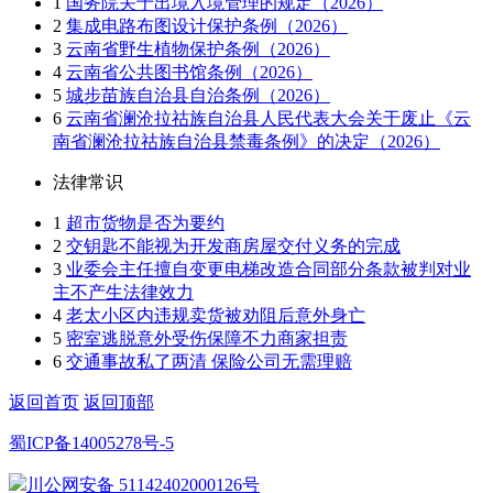
1
国务院关于出境入境管理的规定（2026）
2
集成电路布图设计保护条例（2026）
3
云南省野生植物保护条例（2026）
4
云南省公共图书馆条例（2026）
5
城步苗族自治县自治条例（2026）
6
云南省澜沧拉祜族自治县人民代表大会关于废止《云
南省澜沧拉祜族自治县禁毒条例》的决定（2026）
法律常识
1
超市货物是否为要约
2
交钥匙不能视为开发商房屋交付义务的完成
3
业委会主任擅自变更电梯改造合同部分条款被判对业
主不产生法律效力
4
老太小区内违规卖货被劝阻后意外身亡
5
密室逃脱意外受伤保障不力商家担责
6
交通事故私了两清 保险公司无需理赔
返回首页
返回顶部
蜀ICP备14005278号-5
川公网安备 51142402000126号