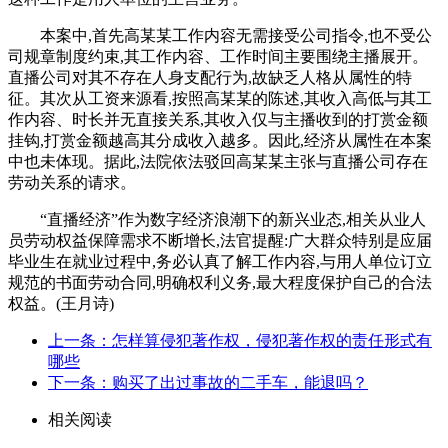
本案中,首先高某某工作内容无需接受公司指令,也不受公
司规章制度约束,其工作内容、工作时间主要围绕主播展开。
直播公司对其不存在人身支配行为,故缺乏人格从属性的特
征。其次从工资来源看,按照高某某的陈述,其收入高低与其工
作内容、时长并无直接关系,其收入仅与主播收到的打赏金额
挂钩,打赏金额越高其分成收入越多。因此,经济从属性在本案
中也未体现。据此,法院依法驳回高某某主张与直播公司存在
劳动关系的请求。
“直播经济”作为数字经济浪潮下的新兴业态,相关从业人
员劳动权益保障需求不断增长,法官提醒:广大群众特别是应届
毕业生在就业过程中,务必认真了解工作内容,与用人单位订立
规范的书面劳动合同,明确权利义务,最大程度保护自己的合法
权益。(王月诗)
上一条：怎样算侵犯著作权，侵犯著作权的责任形式有
哪些
下一条：购买了出过事故的二手车，能退吗？
相关阅读