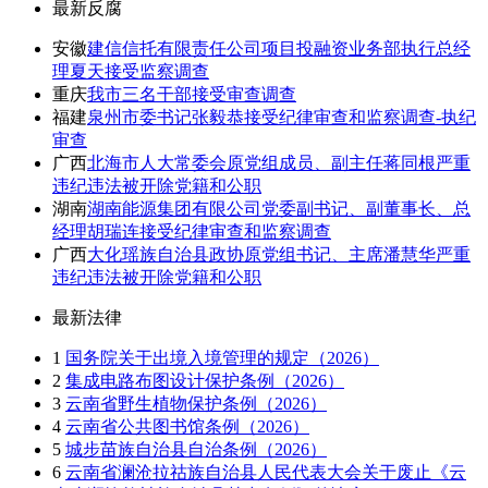
最新反腐
安徽
建信信托有限责任公司项目投融资业务部执行总经
理夏天接受监察调查
重庆
我市三名干部接受审查调查
福建
泉州市委书记张毅恭接受纪律审查和监察调查-执纪
审查
广西
北海市人大常委会原党组成员、副主任蒋同根严重
违纪违法被开除党籍和公职
湖南
湖南能源集团有限公司党委副书记、副董事长、总
经理胡瑞连接受纪律审查和监察调查
广西
大化瑶族自治县政协原党组书记、主席潘慧华严重
违纪违法被开除党籍和公职
最新法律
1
国务院关于出境入境管理的规定（2026）
2
集成电路布图设计保护条例（2026）
3
云南省野生植物保护条例（2026）
4
云南省公共图书馆条例（2026）
5
城步苗族自治县自治条例（2026）
6
云南省澜沧拉祜族自治县人民代表大会关于废止《云