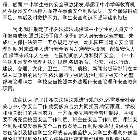
程。然而,中小学生校内安全事故频发,暴露了中小学等教育机
构在校园安全防控方面存在事前安全制度缺失、安全保障措施
不足、事后及时救护不力、学生安全意识不强等诸多短板。
为此,我国制定了相关法律法规保障中小学生的人身安全
和健康成长,通过法治手段为孩子们的人身安全保驾护航。未
成年人保护法第三十五条规定,学校、幼儿园应当建立安全管
理制度,对未成年人进行安全教育,完善安保设施、配备安保人
员,保障未成年人在校、在园期间的人身和财产安全。《中小
学幼儿园安全管理办法》规定,各级教育、公安、司法行政、
建设、交通、文化、卫生、工商、质检、新闻出版等部门在本
级人民政府的领导下,依法履行学校周边治理和学校安全的监
督与管理职责。学校应当按照本办法履行安全管理和安全教育
职责。
法官认为,除了用相关法律法规进行规范外,还需要全社会
关心中小学安全工作,需要多方合力共同担责,需要家庭、学校
和相关部门的共同努力。一方面,要完善安全管理制度。学校
要不断完善校园安全工作制度、班主任安全工作制度、课堂安
全制度和突发事件安全工作预案等工作制度;要通过投保校方
责任险以及提倡学生父母或者其他监护人为学生办理意外伤害
保险以实现风险转移,方便快捷地落实赔偿经费,及时弥补损