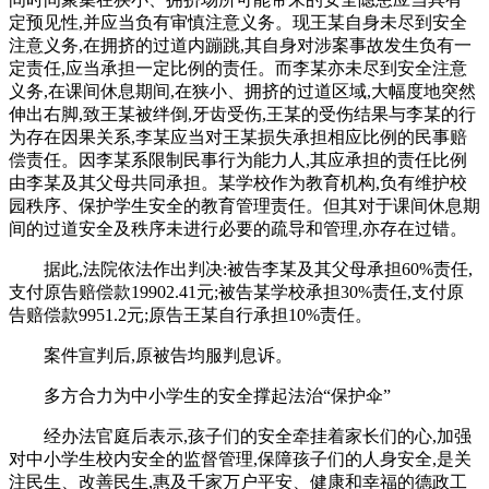
定预见性,并应当负有审慎注意义务。现王某自身未尽到安全
注意义务,在拥挤的过道内蹦跳,其自身对涉案事故发生负有一
定责任,应当承担一定比例的责任。而李某亦未尽到安全注意
义务,在课间休息期间,在狭小、拥挤的过道区域,大幅度地突然
伸出右脚,致王某被绊倒,牙齿受伤,王某的受伤结果与李某的行
为存在因果关系,李某应当对王某损失承担相应比例的民事赔
偿责任。因李某系限制民事行为能力人,其应承担的责任比例
由李某及其父母共同承担。某学校作为教育机构,负有维护校
园秩序、保护学生安全的教育管理责任。但其对于课间休息期
间的过道安全及秩序未进行必要的疏导和管理,亦存在过错。
据此,法院依法作出判决:被告李某及其父母承担60%责任,
支付原告赔偿款19902.41元;被告某学校承担30%责任,支付原
告赔偿款9951.2元;原告王某自行承担10%责任。
案件宣判后,原被告均服判息诉。
多方合力为中小学生的安全撑起法治“保护伞”
经办法官庭后表示,孩子们的安全牵挂着家长们的心,加强
对中小学生校内安全的监督管理,保障孩子们的人身安全,是关
注民生、改善民生,惠及千家万户平安、健康和幸福的德政工