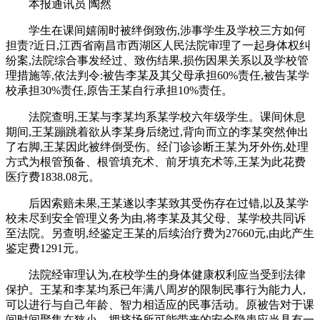
本报通讯员 陶然
学生在课间嬉闹时被绊倒致伤,涉事学生及学校三方如何
担责?近日,江西省南昌市西湖区人民法院审理了一起身体权纠
纷案,法院综合事发经过、致伤结果,损伤因果关系以及学校管
理措施等,依法判令:被告李某及其父母承担60%责任,被告某学
校承担30%责任,原告王某自行承担10%责任。
法院查明,王某与李某均系某学校六年级学生。课间休息
期间,王某蹦跳着欲从李某身后绕过,背向而立的李某突然伸出
了右脚,王某因此被绊倒受伤。经门诊诊断王某为牙外伤,处理
方式为根管预备、根管填充术、前牙填充术等,王某为此花费
医疗费1838.08元。
后因索赔未果,王某遂以李某致其受伤存在过错,以及某学
校未尽到安全管理义务为由,将李某及其父母、某学校共同诉
至法院。另查明,经鉴定王某的后续治疗费为27660元,由此产生
鉴定费1291元。
法院经审理认为,在校学生的身体健康权利应当受到法律
保护。王某和李某均系已年满八周岁的限制民事行为能力人,
可以进行与自己年龄、智力相适应的民事活动。原被告对于课
间时间聚集在狭小、拥挤场所可能带来的安全隐患应当具有一