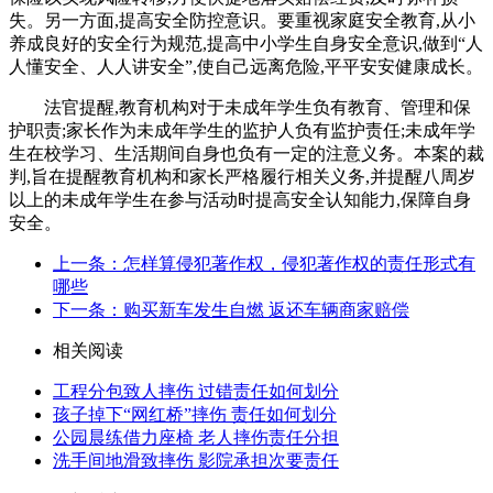
失。另一方面,提高安全防控意识。要重视家庭安全教育,从小
养成良好的安全行为规范,提高中小学生自身安全意识,做到“人
人懂安全、人人讲安全”,使自己远离危险,平平安安健康成长。
法官提醒,教育机构对于未成年学生负有教育、管理和保
护职责;家长作为未成年学生的监护人负有监护责任;未成年学
生在校学习、生活期间自身也负有一定的注意义务。本案的裁
判,旨在提醒教育机构和家长严格履行相关义务,并提醒八周岁
以上的未成年学生在参与活动时提高安全认知能力,保障自身
安全。
上一条：怎样算侵犯著作权，侵犯著作权的责任形式有
哪些
下一条：购买新车发生自燃 返还车辆商家赔偿
相关阅读
工程分包致人摔伤 过错责任如何划分
孩子掉下“网红桥”摔伤 责任如何划分
公园晨练借力座椅 老人摔伤责任分担
洗手间地滑致摔伤 影院承担次要责任