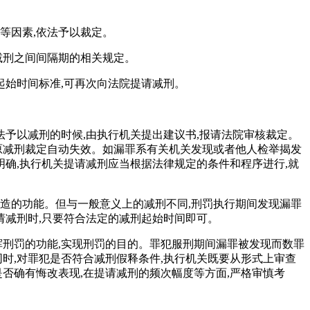
等因素,依法予以裁定。
减刑之间间隔期的相关规定。
起始时间标准,可再次向法院提请减刑。
法予以减刑的时候,由执行机关提出建议书,报请法院审核裁定。
原减刑裁定自动失效。如漏罪系有关机关发现或者他人检举揭发
明确,执行机关提请减刑应当根据法律规定的条件和程序进行,就
改造的功能。但与一般意义上的减刑不同,刑罚执行期间发现漏罪
请减刑时,只要符合法定的减刑起始时间即可。
挥刑罚的功能,实现刑罚的目的。罪犯服刑期间漏罪被发现而数罪
时,对罪犯是否符合减刑假释条件,执行机关既要从形式上审查
否确有悔改表现,在提请减刑的频次幅度等方面,严格审慎考