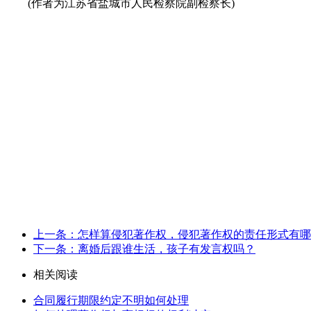
(作者为江苏省盐城市人民检察院副检察长)
上一条：怎样算侵犯著作权，侵犯著作权的责任形式有哪
下一条：离婚后跟谁生活，孩子有发言权吗？
相关阅读
合同履行期限约定不明如何处理