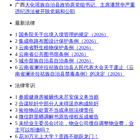
广西
大化瑶族自治县政协原党组书记、主席潘慧华严重
违纪违法被开除党籍和公职
最新法律
1
国务院关于出境入境管理的规定（2026）
2
集成电路布图设计保护条例（2026）
3
云南省野生植物保护条例（2026）
4
云南省公共图书馆条例（2026）
5
城步苗族自治县自治条例（2026）
6
云南省澜沧拉祜族自治县人民代表大会关于废止《云
南省澜沧拉祜族自治县禁毒条例》的决定（2026）
法律常识
1
参观健身房被砸伤未尽安保义务当赔
2
合谋轮奸中部分人未得逞亦构成轮奸
3
捡拾物品处置不当或承担法律责任
4
微信群里晒调解书原告侵权反成被告
5
未经业主委员会讨论，物业公司擅自调整物业费，业
主可以拒缴吗？
6
花30万元上大学？歪路不能跃龙门！