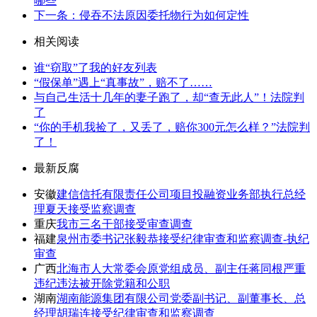
哪些
下一条：侵吞不法原因委托物行为如何定性
相关阅读
谁“窃取”了我的好友列表
“假保单”遇上“真事故”，赔不了……
与自己生活十几年的妻子跑了，却“查无此人”！法院判
了
“你的手机我捡了，又丢了，赔你300元怎么样？”法院判
了！
最新反腐
安徽
建信信托有限责任公司项目投融资业务部执行总经
理夏天接受监察调查
重庆
我市三名干部接受审查调查
福建
泉州市委书记张毅恭接受纪律审查和监察调查-执纪
审查
广西
北海市人大常委会原党组成员、副主任蒋同根严重
违纪违法被开除党籍和公职
湖南
湖南能源集团有限公司党委副书记、副董事长、总
经理胡瑞连接受纪律审查和监察调查