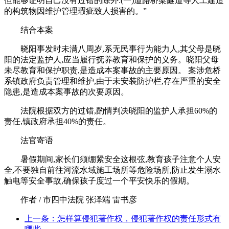
但能够证明自己没有过错的除外:(一)道路桥梁隧道等人工建造
的构筑物因维护管理瑕疵致人损害的。”
结合本案
晓阳事发时未满八周岁,系无民事行为能力人,其父母是晓
阳的法定监护人,应当履行抚养教育和保护的义务。晓阳父母
未尽教育和保护职责,是造成本案事故的主要原因。 案涉危桥
系镇政府负责管理和维护,由于未安装防护栏,存在严重的安全
隐患,是造成本案事故的次要原因。
法院根据双方的过错,酌情判决晓阳的监护人承担60%的
责任,镇政府承担40%的责任。
法官寄语
暑假期间,家长们须绷紧安全这根弦,教育孩子注意个人安
全,不要独自前往河流水域施工场所等危险场所,防止发生溺水
触电等安全事故,确保孩子度过一个平安快乐的假期。
作者 / 市四中法院 张泽端 雷书彦
上一条：怎样算侵犯著作权，侵犯著作权的责任形式有