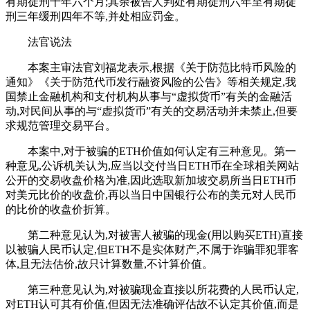
有期徒刑十年六个月;其余被告人判处有期徒刑六年至有期徒
刑三年缓刑四年不等,并处相应罚金。
法官说法
本案主审法官刘福龙表示,根据《关于防范比特币风险的
通知》《关于防范代币发行融资风险的公告》等相关规定,我
国禁止金融机构和支付机构从事与“虚拟货币”有关的金融活
动,对民间从事的与“虚拟货币”有关的交易活动并未禁止,但要
求规范管理交易平台。
本案中,对于被骗的ETH价值如何认定有三种意见。第一
种意见,公诉机关认为,应当以交付当日ETH币在全球相关网站
公开的交易收盘价格为准,因此选取新加坡交易所当日ETH币
对美元比价的收盘价,再以当日中国银行公布的美元对人民币
的比价的收盘价折算。
第二种意见认为,对被害人被骗的现金(用以购买ETH)直接
以被骗人民币认定,但ETH不是实体财产,不属于诈骗罪犯罪客
体,且无法估价,故只计算数量,不计算价值。
第三种意见认为,对被骗现金直接以所花费的人民币认定,
对ETH认可其有价值,但因无法准确评估故不认定其价值,而是