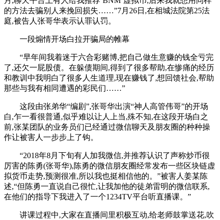
月,聊天平台上有人给我推荐‘BNM’虚拟币,后来我就想用同样
的方法去骗别人来挽回损失……”7月26日,在相城法院第25法
庭,被告人张哥华表示认罪认罚。
一段煽情开场白拉开骗局的帷幕
“早年间我着迷于六合彩赌博,把自己做生意赚的钱全亏完
了,还欠一屁股债。在躲债期间,得到了很多帮助,在惨痛的经历
和教训中我明白了很多人生道理,现在赚钱了,想回馈社会,帮助
那些与我有相同遭遇的彩民们……”
这段由张弟华“编剧”,张哥华出演“神人高管伟哥”的开场
白,乍一看很普通,似乎难以让人上当,殊不知,在这段开场白之
前,张某团队的业务员们已经通过微信聊天及朋友圈的种种操
作让被害人一步步上了钩。
“2018年8月下旬有人加我微信,并推荐认识了声称炒币很
厉害的陈勇(张哥华),陈勇的微信朋友圈经常发布一些区块链虚
拟货币走势,预测很准,所以我也挺相信他的。”被害人姜某陈
述,“但陈勇一直说自己很忙,让我加他的徒弟雷明的微信联系,
在他们的指导下我进入了一个1234TV平台听直播课。”
讲课过程中,大家在直播间里积极互动,给老师鼓掌送花,吹