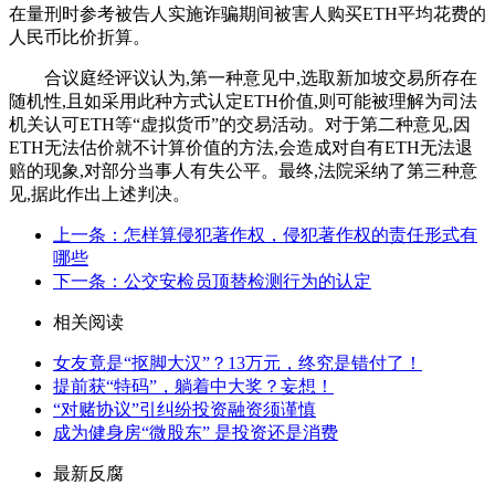
在量刑时参考被告人实施诈骗期间被害人购买ETH平均花费的
人民币比价折算。
合议庭经评议认为,第一种意见中,选取新加坡交易所存在
随机性,且如采用此种方式认定ETH价值,则可能被理解为司法
机关认可ETH等“虚拟货币”的交易活动。对于第二种意见,因
ETH无法估价就不计算价值的方法,会造成对自有ETH无法退
赔的现象,对部分当事人有失公平。最终,法院采纳了第三种意
见,据此作出上述判决。
上一条：怎样算侵犯著作权，侵犯著作权的责任形式有
哪些
下一条：公交安检员顶替检测行为的认定
相关阅读
女友竟是“抠脚大汉”？13万元，终究是错付了！
提前获“特码”，躺着中大奖？妄想！
“对赌协议”引纠纷投资融资须谨慎
成为健身房“微股东” 是投资还是消费
最新反腐