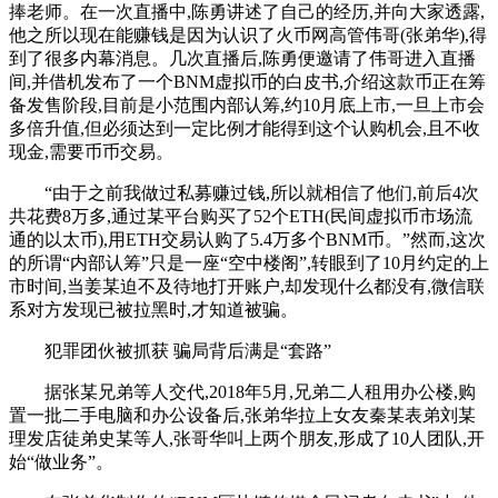
捧老师。在一次直播中,陈勇讲述了自己的经历,并向大家透露,
他之所以现在能赚钱是因为认识了火币网高管伟哥(张弟华),得
到了很多内幕消息。几次直播后,陈勇便邀请了伟哥进入直播
间,并借机发布了一个BNM虚拟币的白皮书,介绍这款币正在筹
备发售阶段,目前是小范围内部认筹,约10月底上市,一旦上市会
多倍升值,但必须达到一定比例才能得到这个认购机会,且不收
现金,需要币币交易。
“由于之前我做过私募赚过钱,所以就相信了他们,前后4次
共花费8万多,通过某平台购买了52个ETH(民间虚拟币市场流
通的以太币),用ETH交易认购了5.4万多个BNM币。”然而,这次
的所谓“内部认筹”只是一座“空中楼阁”,转眼到了10月约定的上
市时间,当姜某迫不及待地打开账户,却发现什么都没有,微信联
系对方发现已被拉黑时,才知道被骗。
犯罪团伙被抓获 骗局背后满是“套路”
据张某兄弟等人交代,2018年5月,兄弟二人租用办公楼,购
置一批二手电脑和办公设备后,张弟华拉上女友秦某表弟刘某
理发店徒弟史某等人,张哥华叫上两个朋友,形成了10人团队,开
始“做业务”。