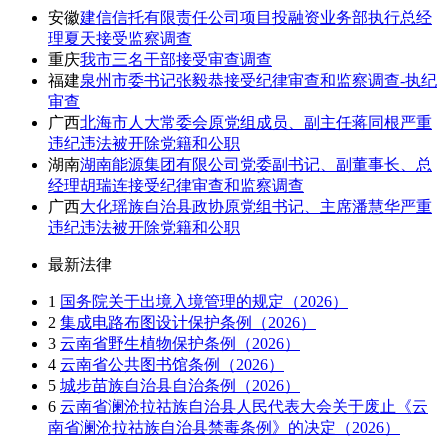
安徽
建信信托有限责任公司项目投融资业务部执行总经
理夏天接受监察调查
重庆
我市三名干部接受审查调查
福建
泉州市委书记张毅恭接受纪律审查和监察调查-执纪
审查
广西
北海市人大常委会原党组成员、副主任蒋同根严重
违纪违法被开除党籍和公职
湖南
湖南能源集团有限公司党委副书记、副董事长、总
经理胡瑞连接受纪律审查和监察调查
广西
大化瑶族自治县政协原党组书记、主席潘慧华严重
违纪违法被开除党籍和公职
最新法律
1
国务院关于出境入境管理的规定（2026）
2
集成电路布图设计保护条例（2026）
3
云南省野生植物保护条例（2026）
4
云南省公共图书馆条例（2026）
5
城步苗族自治县自治条例（2026）
6
云南省澜沧拉祜族自治县人民代表大会关于废止《云
南省澜沧拉祜族自治县禁毒条例》的决定（2026）