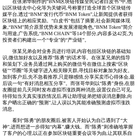
在张弟华制作的“BNM区块链传媒全民记者白皮书”中,他
以区块链去中心化等为关键词,号称要打造全球首个区块链传
媒平台,透过“BNM”发行代币“BNM Token”,让新闻提供者获得
区块链上的相应奖励。“白皮书”包括了摘要,社会新闻媒体现
象,“BNM”简介原景优势未来发展潜能角色,“BNM Token”简介
与用途,广告系统,“BNM CHAIN”等14个部分,内容多达42页,为
投资者们构建出一个“专业”的“产业链”。
张某兄弟会对业务员进行培训,内容包括区块链的基础知
识,微信加好友以及推荐“陈勇”的话术等。在张某兄弟的指导
和策划下,业务员通过网上购买的微信号在微信上搜索“区块
链”“币圈”等关键字进入相关聊天群,寻找目标对象加为好友。
加到客户后,先不急着推荐,只是聊感情,分享买卖币心得体会,最
后说一句“有好消息相互分享”。而张哥华则以“陈勇”身份,在朋
友圈提前几天同时发布虚拟币涨跌两种消息,设置仅自己可见,
待得知当天真实涨跌情况后,再让助理徒弟把错误消息删除,向
客户晒出正确的“预测”,让人误以为其能准确预测虚拟币涨跌
消息。
看到“陈勇”的朋友圈后,被害人开始认为自己遇到了“大
神”,进而想进一步得知“内幕”,赚大钱。而“陈勇”则准确地掌握
了客户的心理,以正在参加区块链重要会议等为由,让其联系自