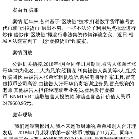
案由:诈骗罪
案情:近年来,各种基于“区块链”技术,打着数字货币旗号的
代币或“虚拟货币”层出不穷。一些不法分子利用热点概念进行
炒作,借炒作“区块链”概念行非法集资传销诈骗之实。近日,相
城区法院宣判了一起“虚拟货币”诈骗案。
案情回放
公诉机关指控,2018年4月至同年11月期间,被告人张弟华张
哥华(均为化名,二人为兄弟)经预谋,纠集被告人秦某等8人,组成
诈骗团伙,由被告人张弟华租赁场所,购买电脑等作案工具,冒充
虚拟币公司高管,由被告人张哥华负责培训业务员,冒充投资的
老师,其他被告人担任经理或者业务员,虚构发行虚拟
币“BNMTVB”,骗取被害人投资款,诈骗金额合计价值人民币
2479660.95元。
庭审现场
“我们是湖南郴州人,我本来是做厨师的,弟弟和别人合开理
发店。2018年1月,我和弟弟一起‘炒币’,被骗了11万元。同年5