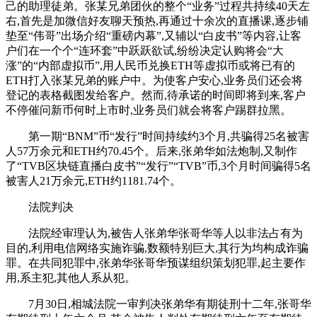
己的助理徒弟。张某兄弟团伙的整个“业务”过程共持续40天左
右,首先是加微信好友聊天预热,再通过十余次的直播课,逐步铺
垫至“伟哥”出场介绍“重磅内幕”,又辅以“白皮书”等内容,让客
户们在一个个“连环套”中跃跃欲试,纷纷决定认购将会“大
涨”的“内部虚拟币”,用人民币兑换ETH等虚拟币或将已有的
ETH打入张某兄弟的账户中。为使客户安心,业务员们还会将
登记的表格截图发给客户。然而,待承诺的时间即将到来,客户
不停催问新币何时上市时,业务员们就会将客户踢群拉黑。
第一期“BNM”币“发行”时间持续约3个月,共骗得25名被害
人57万余元和ETH约70.45个。后来,张弟华如法炮制,又制作
了“TVB区块链直播白皮书”“发行”“TVB”币,3个月时间骗得5名
被害人21万余元,ETH约1181.74个。
法院判决
法院经审理认为,被告人张弟华张哥华等人以非法占有为
目的,利用电信网络实施诈骗,数额特别巨大,其行为均构成诈骗
罪。在共同犯罪中,张弟华张哥华预谋组织策划犯罪,起主要作
用,系主犯,其他人系从犯。
7月30日,相城法院一审判决张弟华有期徒刑十二年,张哥华