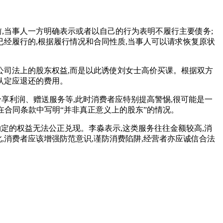
,当事人一方明确表示或者以自己的行为表明不履行主要债务;
已经履行的,根据履行情况和合同性质,当事人可以请求恢复原状
受公司法上的股东权益,而是以此诱使刘女士高价买课。根据双方
认定应退还的费用。
、分享利润、赠送服务等,此时消费者应特别提高警惕,很可能是一
在合同条款中写明“并非真正意义上的股东”的情况。
约定的权益无法公正兑现。李淼表示,这类服务往往金额较高,消
,消费者应该增强防范意识,谨防消费陷阱,经营者亦应诚信合法