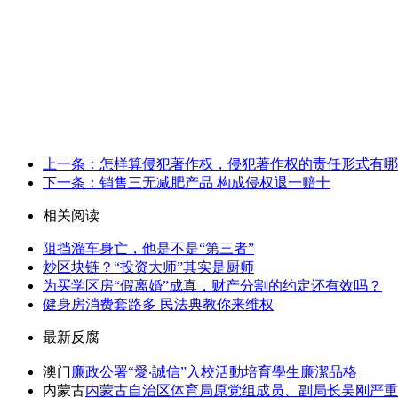
上一条：怎样算侵犯著作权，侵犯著作权的责任形式有哪
下一条：销售三无减肥产品 构成侵权退一赔十
相关阅读
阻挡溜车身亡，他是不是“第三者”
炒区块链？“投资大师”其实是厨师
为买学区房“假离婚”成真，财产分割的约定还有效吗？
健身房消费套路多 民法典教你来维权
最新反腐
澳门
廉政公署“愛‧誠信”入校活動培育學生廉潔品格
内蒙古
内蒙古自治区体育局原党组成员、副局长吴刚严重