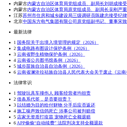
内蒙古
内蒙古自治区体育局党组成员、副局长刘胡成接受
内蒙古
内蒙古自治区体育局原党组成员、副局长吴刚严重
江苏
苏州市住房和城乡建设局三级调研员陈建忠接受纪律
北京
中国东方电气集团有限公司原党组副书记、董事宋
最新法律
1
国务院关于出境入境管理的规定（2026）
2
集成电路布图设计保护条例（2026）
3
云南省野生植物保护条例（2026）
4
云南省公共图书馆条例（2026）
5
城步苗族自治县自治条例（2026）
6
云南省澜沧拉祜族自治县人民代表大会关于废止《云南省
法律常识
1
驾驶玩具车撞伤人 顾客经营者均担责
2
借条系代签，是否要担责？
3
以结婚为目的给付财物 分手后应否返还
4
施工噪声致信鸽死亡 涉事公司被判赔偿
5
店家无资质打疫苗 宠物死亡全额退赔
6
APP偷偷“自动续费” 法院判决支持全额退款