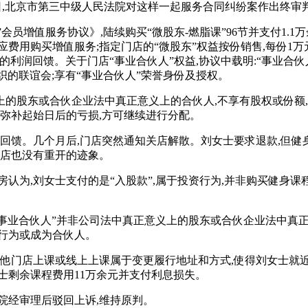
日,北京市第三中级人民法院对这样一起服务合同纠纷案作出终审
A”会员增值服务协议》,陆续购买“微股东-燃脂课”96节并支付1.1
费用购买增值服务;指定门店的“微股东”权益按份销售,每份1万元
%的利润回馈。关于门店“事业合伙人”权益,协议中载明:“事业合伙
组织的联谊会;享有“事业合伙人”荣誉身份及授权。
上的股东或合伙企业法中真正意义上的合伙人,不享有股权或份额,
要弥补起始日后的亏损,方可继续进行分配。
润回馈。几个月后,门店突然通知关店解散。刘女士要求退款,但健
门店也没有重开的迹象。
认为,刘女士支付的是“入股款”,属于投资行为,并非购买健身课
”“事业合伙人”并非公司法中真正意义上的股东或合伙企业法中真正
行为或成为合伙人。
司其他门店上课或线上上课属于变更履行地址和方式,使得刘女士就
士剩余课程费用11万余元并支付利息损失。
院经审理后驳回上诉,维持原判。