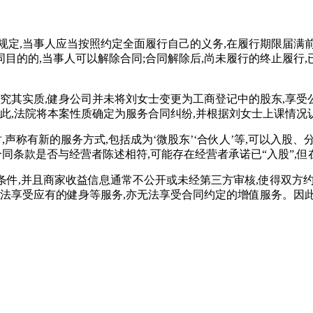
规定,当事人应当按照约定全面履行自己的义务,在履行期限届满前
的的,当事人可以解除合同;合同解除后,尚未履行的终止履行,
”,但究其实质,健身公司并未将刘女士变更为工商登记中的股东,享
因此,法院将本案性质确定为服务合同纠纷,并根据刘女士上课情况
,声称有新的服务方式,包括成为‘微股东’‘合伙人’等,可以入股
同条款是否与经营者陈述相符,可能存在经营者承诺已“入股”,但
条件,并且商家收益信息通常不公开或未经第三方审核,使得双方
法享受应有的健身等服务,亦无法享受合同约定的增值服务。因此