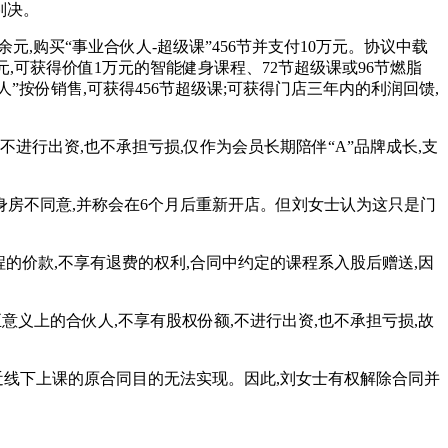
判决。
万余元,购买“事业合伙人-超级课”456节并支付10万元。协议中载
,可获得价值1万元的智能健身课程、72节超级课或96节燃脂
人”按份销售,可获得456节超级课;可获得门店三年内的利润回馈,
不进行出资,也不承担亏损,仅作为会员长期陪伴“A”品牌成长,支
身房不同意,并称会在6个月后重新开店。但刘女士认为这只是门
程的价款,不享有退费的权利,合同中约定的课程系入股后赠送,因
意义上的合伙人,不享有股权份额,不进行出资,也不承担亏损,故
近线下上课的原合同目的无法实现。因此,刘女士有权解除合同并