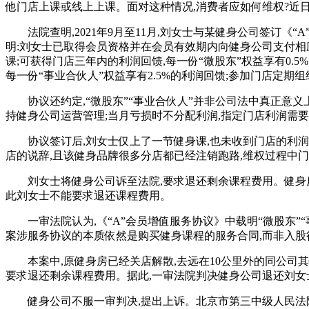
他门店上课或线上上课。面对这种情况,消费者应如何维权?近
法院查明,2021年9月至11月,刘女士与某健身公司签订《“
明:刘女士已取得会员资格并在会员有效期内向健身公司支付相应
课;可获得门店三年内的利润回馈,每一份“微股东”权益享有0.5
每一份“事业合伙人”权益享有2.5%的利润回馈;参加门店定期
协议还约定,“微股东”“事业合伙人”并非公司法中真正意义
持健身公司运营管理;当月亏损时不分配利润,指定门店利润需
协议签订后,刘女士仅上了一节健身课,也未收到门店的利
店的说辞,且该健身品牌很多分店都已经注销跑路,维权过程中
刘女士将健身公司诉至法院,要求退还剩余课程费用。健身房
此刘女士不能要求退还课程费用。
一审法院认为,《“A”会员增值服务协议》中载明“微股东
案涉服务协议的本质依然是购买健身课程的服务合同,而非入股
本案中,原健身房已经关店解散,去远在10公里外的同公
要求退还剩余课程费用。据此,一审法院判决健身公司退还刘女
健身公司不服一审判决,提出上诉。北京市第三中级人民法