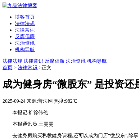
博客首页
法律法规
法律常识
反腐倡廉
法治资讯
机构导航
法律法规
法律常识
反腐倡廉
法治资讯
机构导航
首页
>
法律常识
>正文
成为健身房“微股东” 是投资还
2025-09-24
来源:普法网
热度:982℃
本报记者 徐伟伦
本报通讯员 王雯雯
去健身房购买私教健身课程,还可以成为门店“微股东”,除