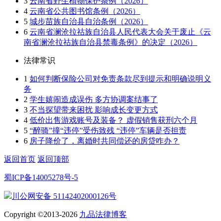
3
云南省野生植物保护条例（2026）
4
云南省公共图书馆条例（2026）
5
城步苗族自治县自治条例（2026）
6
云南省澜沧拉祜族自治县人民代表大会关于废止《云
南省澜沧拉祜族自治县禁毒条例》的决定（2026）
法律常识
1
如何判断保险公司对免责条款尽到提示和明确说明义
务
2
学生嬉闹造成误伤 多方协调案结事了
3
不当探望带来困扰 影响成长变更方式
4
低价出售游戏账号及装备？ 虚假销售获刑六个月
5
“醉骑”撞“违停”受伤致残 “违停”车辆是否担责
6
房子降价了，离婚时共同偿还的房贷咋办？
返回首页
返回顶部
蜀ICP备14005278号-5
川公网安备 51142402000126号
Copyright ©2013-2026
九品法律博客