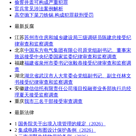
偷窨井盖可构成严重犯罪
官兵常见涉法案例解析
高空抛下菜刀铁锅 构成犯罪获刑受罚
最新反腐
江苏
苏州市住房和城乡建设局三级调研员陈建忠接受纪
律审查和监察调查
北京
中国东方电气集团有限公司原党组副书记、董事宋
致远接受中央纪委国家监委纪律审查和监察调查
福建
福建省泉州市委书记张毅恭接受纪律审查和监察调
查
湖北
湖北省武汉市人大常委会党组副书记、副主任林文
书接受纪律审查和监察调查
安徽
建信信托有限责任公司项目投融资业务部执行总经
理夏天接受监察调查
重庆
我市三名干部接受审查调查
最新法律
1
国务院关于出境入境管理的规定（2026）
2
集成电路布图设计保护条例（2026）