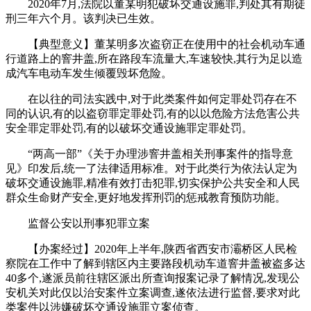
2020年7月,法院以董某明犯破坏交通设施罪,判处其有期徒
刑三年六个月。该判决已生效。
【典型意义】董某明多次盗窃正在使用中的社会机动车通
行道路上的窨井盖,所在路段车流量大,车速较快,其行为足以造
成汽车电动车发生倾覆毁坏危险。
在以往的司法实践中,对于此类案件如何定罪处罚存在不
同的认识,有的以盗窃罪定罪处罚,有的以以危险方法危害公共
安全罪定罪处罚,有的以破坏交通设施罪定罪处罚。
“两高一部”《关于办理涉窨井盖相关刑事案件的指导意
见》印发后,统一了法律适用标准。对于此类行为依法认定为
破坏交通设施罪,精准有效打击犯罪,切实保护公共安全和人民
群众生命财产安全,更好地发挥刑罚的惩戒教育预防功能。
监督公安以刑事犯罪立案
【办案经过】2020年上半年,陕西省西安市灞桥区人民检
察院在工作中了解到辖区内主要路段机动车道窨井盖被盗多达
40多个,遂派员前往辖区派出所查询报案记录了解情况,发现公
安机关对此仅以治安案件立案调查,遂依法进行监督,要求对此
类案件以涉嫌破坏交通设施罪立案侦查。