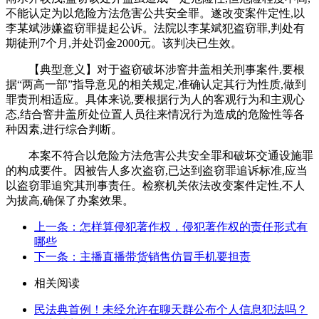
不能认定为以危险方法危害公共安全罪。遂改变案件定性,以
李某斌涉嫌盗窃罪提起公诉。法院以李某斌犯盗窃罪,判处有
期徒刑7个月,并处罚金2000元。该判决已生效。
【典型意义】对于盗窃破坏涉窨井盖相关刑事案件,要根
据“两高一部”指导意见的相关规定,准确认定其行为性质,做到
罪责刑相适应。具体来说,要根据行为人的客观行为和主观心
态,结合窨井盖所处位置人员往来情况行为造成的危险性等各
种因素,进行综合判断。
本案不符合以危险方法危害公共安全罪和破坏交通设施罪
的构成要件。因被告人多次盗窃,已达到盗窃罪追诉标准,应当
以盗窃罪追究其刑事责任。检察机关依法改变案件定性,不人
为拔高,确保了办案效果。
上一条：怎样算侵犯著作权，侵犯著作权的责任形式有
哪些
下一条：主播直播带货销售仿冒手机要担责
相关阅读
民法典首例！未经允许在聊天群公布个人信息犯法吗？