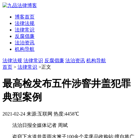
博客首页
法律法规
法律常识
反腐倡廉
法治资讯
机构导航
法律法规
法律常识
反腐倡廉
法治资讯
机构导航
首页
>
法律常识
>正文
最高检发布五件涉窨井盖犯罪
典型案例
2021-02-24
来源:互联网
热度:4458℃
法治日报全媒体记者 周斌
盗窃下水道井盖雨水篦子100余个卖废品收购站;擅自将广