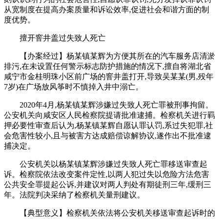
从宽制度在提高办案质量和诉讼效率,促进社会和谐方面的制
度优势。
擅开窨井盖过失致人死亡
【办案经过】杨某镇某辉为方便其所在的汽车服务店清淤
排污,在未设置任何警示标志防护措施的情况下,擅自将湖北省
咸宁市金桂明珠小区前广场的窨井盖打开,导致吴某某(男,殁年
7岁)在广场放风筝时不慎掉入井中溺亡。
2020年4月,杨某镇某辉涉嫌过失致人死亡罪被刑事拘留。
公安机关向咸安区人民检察院提请批准逮捕。检察机关进行羁
押必要性审查后认为,杨某镇某辉自愿认罪认罚,系过失犯罪,社
会危害性较小,且与被害方达成赔偿谅解协议,遂作出不批准逮
捕决定。
公安机关以杨某镇某辉涉嫌过失致人死亡罪移送审查起
诉。检察院依法改变案件定性,以两人犯过失以危险方法危害
公共安全罪提起公诉,并建议对两人判处有期徒刑三年,缓刑三
年。法院判决采纳了检察机关量刑建议。
【典型意义】检察机关依法将公安机关移送审查起诉时的