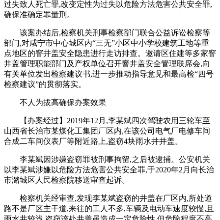
过失致人死亡罪,改变定性为过失以危险方法危害公共安全罪,
确保准确定罪量刑。
该案办结后,检察机关刑事检察部门联合公益诉讼检察等
部门,对咸宁市中心城区内“三无”小区中小学校建筑工地等重
点地区的窨井盖安全隐患进行走访排查。邀请区住建等多家窨
井盖管理职能部门及产权单位召开窨井盖安全管理联席会,向
有关单位发出检察建议书,进一步推动指导意见和最高检“四号
检察建议”的贯彻落实。
不人为拔高确保办案效果
【办案经过】2019年12月,李某斌四次驾驶农用三轮车至
山西省长治市某煤化工集团厂区内,在该公司电气厂电修车间
合成二车间仪表厂等附近路上,盗窃4块雨水井井盖。
李某斌因涉嫌盗窃罪被刑事拘留,之后被逮捕。公安机关
以李某斌涉嫌以危险方法危害公共安全罪,于2020年2月向长治
市潞城区人民检察院移送审查起诉。
检察机关经审查,发现李某斌盗窃的井盖在厂区内,所处道
路不是厂区主干道,来往的工人不多,车辆及电动车速度较慢,且
雨水井较浅,盗窃该处井盖虽造成一定危险性,但危险程度不高,