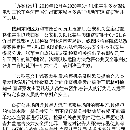
【办案经过】2019年12月至2020年3月间,张某生多次驾驶
电动三轮车至河南省许昌市东城区多条非机动车道,盗窃窨井
盖18块。
接到东城区万和市政公司员工报警后,公安机关立案侦查,
将张某生抓获归案。公安机关以张某生涉嫌盗窃罪于6月2日向
许昌市魏都区人民检察院移送审查起诉。魏都区检察院依法改
变案件定性,于7月2日以以危险方法危害公共安全罪对张某生
提起公诉。张某生自愿认罪认罚,检察机关提出了有期徒刑三
年至四年的量刑建议。法院以以危险方法危害公共安全罪判处
张某生有期徒刑三年六个月。该判决已生效。
【典型意义】该案发生后,检察机关及时派员提前介入,对
案发现场进行实地勘察,及时向侦查机关发出提供证据材料通
知书,查证案发主要路段人员往来密集,被告人的行为足以危害
不特定多数人员的生命财产安全。
盗窃公共场所尤其是人流车流密集场所的窨井盖,其侵犯
的法益本质上是公共安全,而不仅仅是公共财物所有权,不能简
单地以盗窃罪进行认定。检察机关改变案件定性,从严惩处涉
窨井盖危害公共安全类犯罪。通过对被告人释法析理,使其深
刻认识到行为的社会危害性,自愿认罪认罚,充分发挥认罪认罚