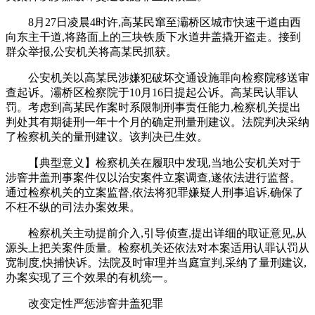
8月27日凌晨4时许,高某民窜至灞桥区城市快速干道由西
向东主干道,将路面上的三块铁质下水道井盖撬开盗走。接到
群众举报,公安机关将高某民抓获。
公安机关以高某民涉嫌犯破坏交通设施罪向检察院移送审
查起诉。灞桥区检察院于10月16日提起公诉。高某民认罪认
罚。考虑到高某民作案时系限制刑事责任能力,检察机关提出
判处其有期徒刑一年十个月的确定刑量刑建议。法院判决采纳
了检察机关的量刑建议。该判决已生效。
【典型意义】检察机关在履职中发现,当地公安机关对于
涉窨井盖刑事案件仅以治安案件立案调查,遂依法进行监督。
通过检察机关的立案监督,依法将犯罪嫌疑人刑事追诉,确保了
不枉不纵的司法办案效果。
检察机关主动提前介入,引导侦查,提出详细的取证意见,从
源头上把关案件质量。检察机关还依法对本案适用认罪认罚从
宽制度,快捕快诉。法院及时审理并当庭宣判,采纳了量刑建议,
办案实现了三个效果的有机统一。
改变定性严惩涉窨井盖犯罪