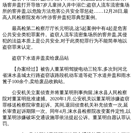
场窨井盖打开导致7岁儿童掉入井中溺亡;盗窃人流车流密集场
所的窨井盖,以危险方法危害公共安全罪惩处……12月28日,最
高人民检察院发布5件涉窨井盖犯罪典型案例。
最高检第二检察厅厅长元明说,这5起案例中有4起是危害
公共安全类犯罪案件。盗窃人流车流密集场所的窨井盖,其侵
犯的法益本质上是公共安全,对于此类犯罪行为不能简单地以
盗窃罪来认定。
盗窃下水道井盖卖给废品站
【办案经过】被告人董某明驾驶电动三轮车,多次到河北
省涞水县城太行路盗窃该路段机动车道等处下水道井盖和雨水
篦子100余个,卖给废品收购站。
公安机关立案侦查并将董某明刑事拘留,涞水县人民检察
院对董某明批准逮捕。2020年1月,公安机关以董某明涉嫌盗窃
罪移送检察院审查起诉。其间,退回侦查机关补充侦查一次,延
长审查起诉期限一次。同年4月,涞水县检察院改变案件定性,以
董某明涉嫌破坏交通设施罪依法提起公诉。董某明自愿认罪认
罚。