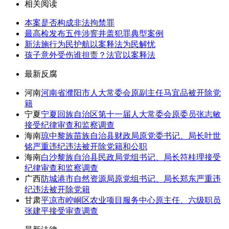
相关阅读
本案是否构成非法拘禁罪
最高检发布五件涉窨井盖犯罪典型案例
新法施行为民护航以案释法为民解忧
孩子意外受伤谁担责？法官以案释法
最新反腐
河南
河南省濮阳市人大常委会原副主任马宜品被开除党
籍
宁夏
宁夏回族自治区第十一届人大常委会原委员张志敏
接受纪律审查和监察调查
海南
琼中黎族苗族自治县财政局原党委书记、局长叶世
铭严重违纪违法被开除党籍和公职
海南
白沙黎族自治县民政局党组书记、局长符桂理接受
纪律审查和监察调查
广西
防城港市自然资源局原党组书记、局长郑东严重违
纪违法被开除党籍
甘肃
平凉市崆峒区农业项目服务中心原主任、六级职员
张建平接受审查调查