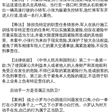
车运送退伍老兵去高铁站。当行至一路口时,突然从右前侧冲
出一辆高速行驶的小轿车,小张为躲避失控轿车,急忙将军车开
进人行道,造成一名行人重伤。
【释法】 除担负特定的职责任务情形外,军人在执行施工
训练等非特定责任的任务时,可以实施紧急避险,但应在避险中
尽量采取适当方法,并最大限度降低因避险而造成的其他损
害。本案中,小张行为来自于现实危险,其保护了较大合法权益,
避免了两车相撞车毁人亡的重大交通事故,属紧急避险,不应负
刑事责任。
【法律依据】 《中华人民共和国刑法》第二十一条第一
款:为了使国家公共利益本人或者他人的人身财产和其他权利
免受正在发生的危险,不得已采取的紧急避险行为,造成损害的,
不负刑事责任。第三款:关于避免本人危险的规定,不适用于职
务上业务上负有特定责任的人。
后动手一方是否属正当防卫?
【案例】 战士小罗与小白因值日问题发生口角,小白一拳
打在小罗的鼻子上,一气之下小罗将小白打伤。小罗认为对方
动手在先,自己的行为属于正当防卫。