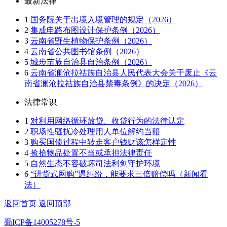
最新法律
1
国务院关于出境入境管理的规定（2026）
2
集成电路布图设计保护条例（2026）
3
云南省野生植物保护条例（2026）
4
云南省公共图书馆条例（2026）
5
城步苗族自治县自治条例（2026）
6
云南省澜沧拉祜族自治县人民代表大会关于废止《云
南省澜沧拉祜族自治县禁毒条例》的决定（2026）
法律常识
1
对利用网络循环放贷、收贷行为的法律认定
2
职场性骚扰冷处理用人单位解约当赔
3
购买国债过程中转走客户钱财该怎样定性
4
捡拾物品处置不当或承担法律责任
5
自然生态不容破坏司法利剑守护环境
6
“进货式网购”遇纠纷，能要求三倍赔偿吗（新闻看
法）
返回首页
返回顶部
蜀ICP备14005278号-5