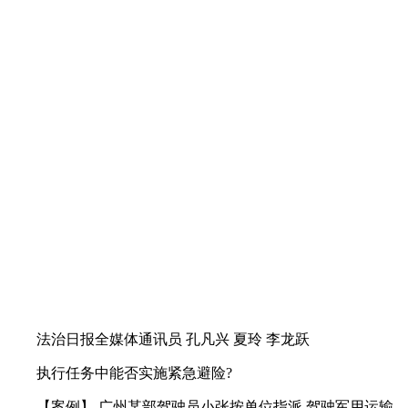
法治日报全媒体通讯员 孔凡兴 夏玲 李龙跃
执行任务中能否实施紧急避险?
【案例】 广州某部驾驶员小张按单位指派,驾驶军用运输