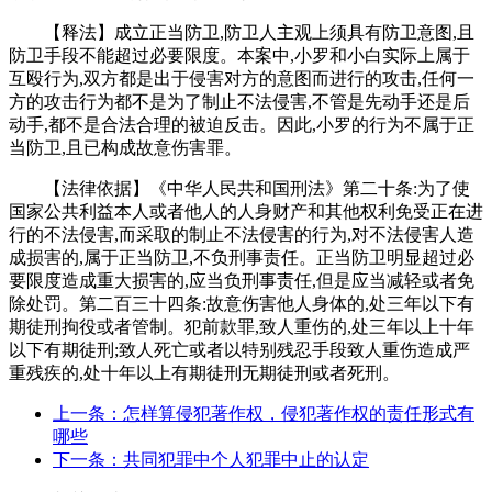
【释法】成立正当防卫,防卫人主观上须具有防卫意图,且
防卫手段不能超过必要限度。本案中,小罗和小白实际上属于
互殴行为,双方都是出于侵害对方的意图而进行的攻击,任何一
方的攻击行为都不是为了制止不法侵害,不管是先动手还是后
动手,都不是合法合理的被迫反击。因此,小罗的行为不属于正
当防卫,且已构成故意伤害罪。
【法律依据】《中华人民共和国刑法》第二十条:为了使
国家公共利益本人或者他人的人身财产和其他权利免受正在进
行的不法侵害,而采取的制止不法侵害的行为,对不法侵害人造
成损害的,属于正当防卫,不负刑事责任。正当防卫明显超过必
要限度造成重大损害的,应当负刑事责任,但是应当减轻或者免
除处罚。第二百三十四条:故意伤害他人身体的,处三年以下有
期徒刑拘役或者管制。犯前款罪,致人重伤的,处三年以上十年
以下有期徒刑;致人死亡或者以特别残忍手段致人重伤造成严
重残疾的,处十年以上有期徒刑无期徒刑或者死刑。
上一条：怎样算侵犯著作权，侵犯著作权的责任形式有
哪些
下一条：共同犯罪中个人犯罪中止的认定